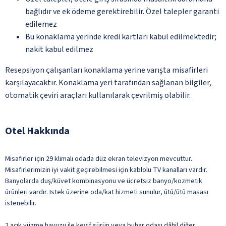
bağlıdır ve ek ödeme gerektirebilir. Özel talepler garanti
edilemez
Bu konaklama yerinde kredi kartları kabul edilmektedir;
nakit kabul edilmez
Resepsiyon çalışanları konaklama yerine varışta misafirleri
karşılayacaktır. Konaklama yeri tarafından sağlanan bilgiler,
otomatik çeviri araçları kullanılarak çevrilmiş olabilir.
Otel Hakkında
Misafirler için 29 klimalı odada düz ekran televizyon mevcuttur.
Misafirlerimizin iyi vakit geçirebilmesi için kablolu TV kanalları vardır.
Banyolarda duş/küvet kombinasyonu ve ücretsiz banyo/kozmetik
ürünleri vardır. Istek üzerine oda/kat hizmeti sunulur, ütü/ütü masası
istenebilir.
2 açık yüzme havuzu ile keyif sürün veya buhar odası dâhil diğer