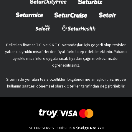
Belirtilen fiyatlar T.C. ve K.K.T.C. vatandaşları için geçerli olup tesisler
yabancı uyruklu misafirlerden fiyat farkı talep edebilmektedir. Yabancı
uyruklu misafirlere uygulanacak fiyatları çağrı merkezimizden
öğrenebilirsiniz.
Sitemizde yer alan tesis özellikleri bilgilendirme amaçlıdır, hizmet ve
kullanım saatleri dönemsel olarak Otel’ler tarafından değişitirilebilir.
SETUR SERVİS TURİSTİK A.Ş
Belge No: 728