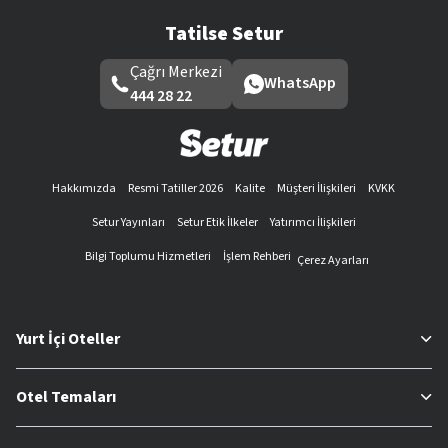
Tatilse Setur
Çağrı Merkezi
WhatsApp
444 28 22
Hakkımızda
Resmi Tatiller 2026
Kalite
Müşteri İlişkileri
KVKK
Setur Yayınları
Setur Etik İlkeler
Yatırımcı İlişkileri
Bilgi Toplumu Hizmetleri
İşlem Rehberi
Çerez Ayarları
Yurt İçi Oteller
Otel Temaları