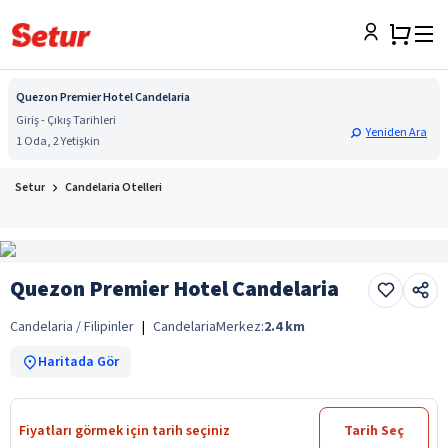
Quezon Premier Hotel Candelaria
Giriş - Çıkış Tarihleri
Yeniden Ara
1 Oda, 2 Yetişkin
Setur
Candelaria Otelleri
Quezon Premier Hotel Candelaria
Candelaria / Filipinler
|
Candelaria
Merkez:
2.4
km
Haritada Gör
Fiyatları görmek için tarih seçiniz
Tarih Seç