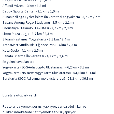
Dirgantara Müzesi - 3 km / 1,8 mi
Affandi Müzesi - 3 km / 1,8 mi
Depok Sports Center - 3,1 km / 1,9 mi
Sunan Kalijaga Eyalet İslam Üniversitesi Yogyakarta - 3,2 km / 2 mi
Sasana Among Rogo Stadyumu - 3,5 km / 2,1 mi
Endüstriyel Teknoloji Fakültesi - 3,7 km / 2,3 mi
Lippo Plaza Jogja - 3,7 km / 2,3 mi
Siloam Hastanesi Yogyakarta - 3,8 km / 2,4 mi
TransMart Studio Mini Eğlence Parkı - 4 km / 2,5 mi
Kota Gede - 4,1 km / 2,5 mi
Sanata Dharma Üniversitesi - 4,2 km / 2,6 mi
En yakın havaalanları:
Yogyakarta (JOG-Adisucipto Uluslararası) - 6,2 km / 3,8 mi
Yogyakarta (YIA-New Yogyakarta Uluslararası) - 54,8 km / 34 mi
Surakarta (SOC-Adisumarmo Uluslararası) - 59,2 km / 36,8 mi
Ücretsiz otopark vardır.
Restoranda yemek servisi yapılıyor, ayrıca otelin kahve
dükkânında/kafede hafif yemek servisi yapılıyor.