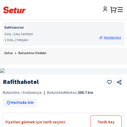
Rafithahotel
Giriş - Çıkış Tarihleri
Yeniden Ara
1 Oda, 2 Yetişkin
Setur
Baturetno Otelleri
Rafithahotel
Baturetno / Endonezya
|
Baturetno
Merkez:
208.7
km
Haritada Gör
Fiyatları görmek için tarih seçiniz
Tarih Seç