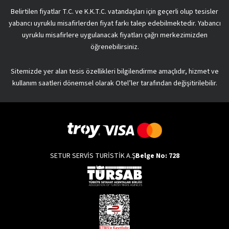
Belirtilen fiyatlar T.C. ve K.K.T.C. vatandaşları için geçerli olup tesisler
yabancı uyruklu misafirlerden fiyat farkı talep edebilmektedir. Yabancı
uyruklu misafirlere uygulanacak fiyatları çağrı merkezimizden
öğrenebilirsiniz.
Sitemizde yer alan tesis özellikleri bilgilendirme amaçlıdır, hizmet ve
kullanım saatleri dönemsel olarak Otel’ler tarafından değişitirilebilir.
SETUR SERVİS TURİSTİK A.Ş
Belge No: 728