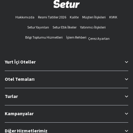
Hakkımızda
Resmi Tatiller 2026
Kalite
Müşteri İlişkileri
KVKK
Setur Yayınları
Setur Etik İlkeler
Yatırımcı İlişkileri
Bilgi Toplumu Hizmetleri
İşlem Rehberi
Çerez Ayarları
Yurt İçi Oteller
Otel Temaları
Turlar
Kampanyalar
Diğer Hizmetlerimiz