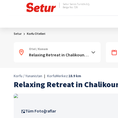
Setur Servis Turistik A.Ş.
Belge No: 728
Setur
Korfu Otelleri
Otel / Konum
Korfu / Yunanistan
|
Korfu
Merkez:
18.9
km
Relaxing Retreat in Chaliko
Tüm Fotoğraflar