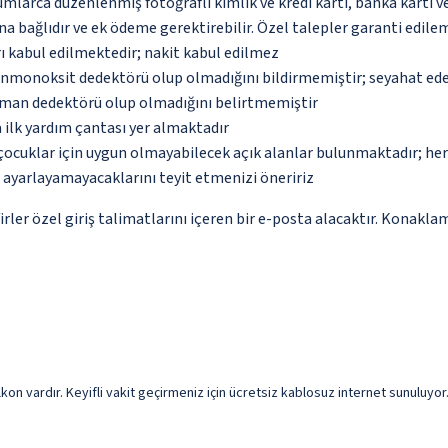
umlarca düzenlenmiş fotoğraflı kimlik ve kredi kartı, banka kartı v
na bağlıdır ve ek ödeme gerektirebilir. Özel talepler garanti edile
ı kabul edilmektedir; nakit kabul edilmez
monoksit dedektörü olup olmadığını bildirmemiştir; seyahat ederke
uman dedektörü olup olmadığını belirtmemiştir
 ilk yardım çantası yer almaktadır
çocuklar için uygun olmayabilecek açık alanlar bulunmaktadır; he
p ayarlayamayacaklarını teyit etmenizi öneririz
r özel giriş talimatlarını içeren bir e-posta alacaktır. Konaklama
lkon vardır. Keyifli vakit geçirmeniz için ücretsiz kablosuz internet sunuluy