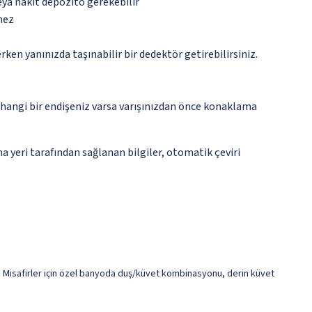
eya nakit depozito gerekebilir
mez
n yanınızda taşınabilir bir dedektör getirebilirsiniz.
rhangi bir endişeniz varsa varışınızdan önce konaklama
 yeri tarafından sağlanan bilgiler, otomatik çeviri
or. Misafirler için özel banyoda duş/küvet kombinasyonu, derin küvet