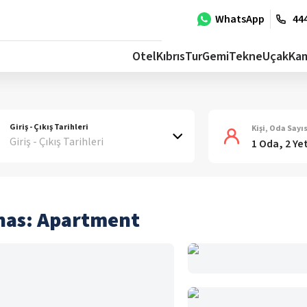
WhatsApp
444
Otel
Kıbrıs
Tur
Gemi
Tekne
Uçak
Ka
Giriş - Çıkış Tarihleri
Kişi, Oda Sayıs
Giriş - Çıkış Tarihleri
1 Oda, 2 Ye
unas: Apartment