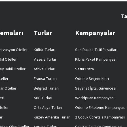
Ta
Temaları
Turlar
Kampanyalar
rvasyon Otelleri
Kültür Turları
Son Dakika Tatil Fırsatları
hil Oteller
Vizesiz Turlar
Kıbrıs Paket Kampanyası
ey Dahil Oteller
Afrika Turları
Setur Extra
teller
Fransa Turları
Ödeme Seçenekleri
ar Oteller
Belgrad Turları
Seyahat İptal Güvencesi
eri
ABD Turları
Worldpuan Kampanyası
teller
Orta Asya Turları
Ödeme Erteleme Kampanyası
er
Kuzey Amerika Turları
2 Çocuk Ücretsiz Kampanyası