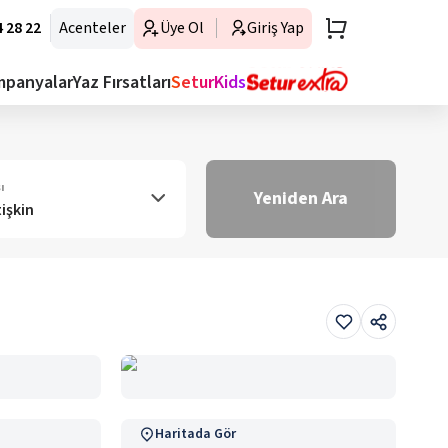
 28 22
Acenteler
Üye Ol
Giriş Yap
mpanyalar
Yaz Fırsatları
SeturKids
ı
Yeniden Ara
tişkin
Haritada Gör