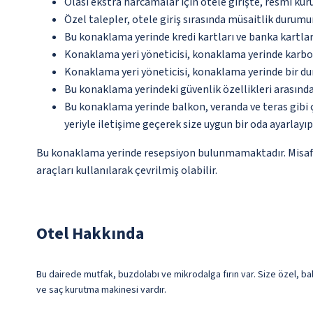
Olası ekstra harcamalar için otele girişte, resmi kur
Özel talepler, otele giriş sırasında müsaitlik durumu
Bu konaklama yerinde kredi kartları ve banka kartlar
Konaklama yeri yöneticisi, konaklama yerinde karbon
Konaklama yeri yöneticisi, konaklama yerinde bir d
Bu konaklama yerindeki güvenlik özellikleri arasında
Bu konaklama yerinde balkon, veranda ve teras gibi 
yeriyle iletişime geçerek size uygun bir oda ayarlayı
Bu konaklama yerinde resepsiyon bulunmamaktadır. Misafirle
araçları kullanılarak çevrilmiş olabilir.
Otel Hakkında
Bu dairede mutfak, buzdolabı ve mikrodalga fırın var. Size özel, ba
ve saç kurutma makinesi vardır.