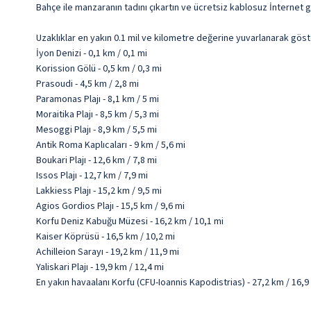
Bahçe ile manzaranın tadını çıkartın ve ücretsiz kablosuz İnternet g
Uzaklıklar en yakın 0.1 mil ve kilometre değerine yuvarlanarak göst
İyon Denizi - 0,1 km / 0,1 mi
Korission Gölü - 0,5 km / 0,3 mi
Prasoudi - 4,5 km / 2,8 mi
Paramonas Plajı - 8,1 km / 5 mi
Moraitika Plajı - 8,5 km / 5,3 mi
Mesoggi Plajı - 8,9 km / 5,5 mi
Antik Roma Kaplıcaları - 9 km / 5,6 mi
Boukari Plajı - 12,6 km / 7,8 mi
Issos Plajı - 12,7 km / 7,9 mi
Lakkiess Plajı - 15,2 km / 9,5 mi
Agios Gordios Plajı - 15,5 km / 9,6 mi
Korfu Deniz Kabuğu Müzesi - 16,2 km / 10,1 mi
Kaiser Köprüsü - 16,5 km / 10,2 mi
Achilleion Sarayı - 19,2 km / 11,9 mi
Yaliskari Plajı - 19,9 km / 12,4 mi
En yakın havaalanı Korfu (CFU-Ioannis Kapodistrias) - 27,2 km / 16,9