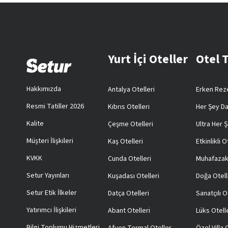
Yurt İçi Oteller
Otel 
Hakkımızda
Antalya Otelleri
Erken Reze
Resmi Tatiller 2026
Kıbrıs Otelleri
Her Şey Da
Kalite
Çeşme Otelleri
Ultra Her Ş
Müşteri İlişkileri
Kaş Otelleri
Etkinlikli O
KVKK
Cunda Otelleri
Muhafazak
Setur Yayınları
Kuşadası Otelleri
Doğa Otell
Setur Etik İlkeler
Datça Otelleri
Sanatçılı O
Yatırımcı İlişkileri
Abant Otelleri
Lüks Otell
Bilgi Toplumu Hizmetleri