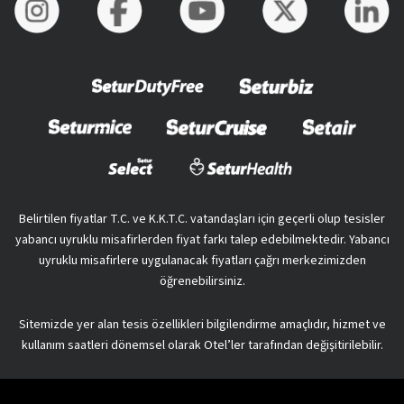
Belirtilen fiyatlar T.C. ve K.K.T.C. vatandaşları için geçerli olup tesisler
yabancı uyruklu misafirlerden fiyat farkı talep edebilmektedir. Yabancı
uyruklu misafirlere uygulanacak fiyatları çağrı merkezimizden
öğrenebilirsiniz.
Sitemizde yer alan tesis özellikleri bilgilendirme amaçlıdır, hizmet ve
kullanım saatleri dönemsel olarak Otel’ler tarafından değişitirilebilir.