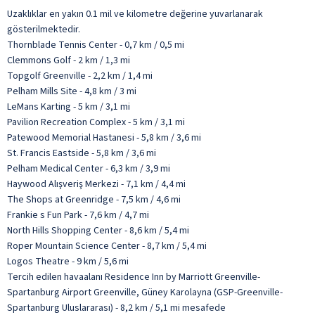
Uzaklıklar en yakın 0.1 mil ve kilometre değerine yuvarlanarak
gösterilmektedir.
Thornblade Tennis Center - 0,7 km / 0,5 mi
Clemmons Golf - 2 km / 1,3 mi
Topgolf Greenville - 2,2 km / 1,4 mi
Pelham Mills Site - 4,8 km / 3 mi
LeMans Karting - 5 km / 3,1 mi
Pavilion Recreation Complex - 5 km / 3,1 mi
Patewood Memorial Hastanesi - 5,8 km / 3,6 mi
St. Francis Eastside - 5,8 km / 3,6 mi
Pelham Medical Center - 6,3 km / 3,9 mi
Haywood Alışveriş Merkezi - 7,1 km / 4,4 mi
The Shops at Greenridge - 7,5 km / 4,6 mi
Frankie s Fun Park - 7,6 km / 4,7 mi
North Hills Shopping Center - 8,6 km / 5,4 mi
Roper Mountain Science Center - 8,7 km / 5,4 mi
Logos Theatre - 9 km / 5,6 mi
Tercih edilen havaalanı Residence Inn by Marriott Greenville-
Spartanburg Airport Greenville, Güney Karolayna (GSP-Greenville-
Spartanburg Uluslararası) - 8,2 km / 5,1 mi mesafede