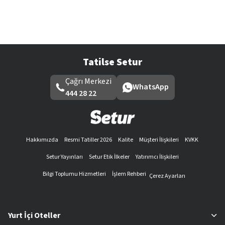
Tatilse Setur
Çağrı Merkezi
WhatsApp
444 28 22
Hakkımızda
Resmi Tatiller 2026
Kalite
Müşteri İlişkileri
KVKK
Setur Yayınları
Setur Etik İlkeler
Yatırımcı İlişkileri
Bilgi Toplumu Hizmetleri
İşlem Rehberi
Çerez Ayarları
Yurt İçi Oteller