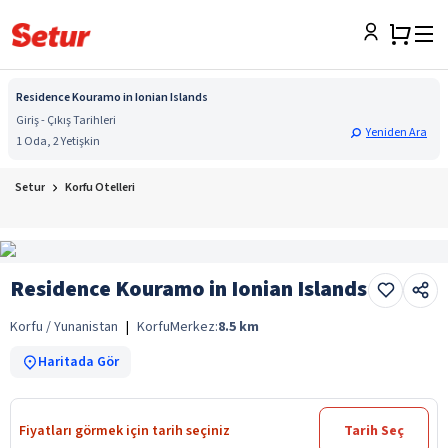
Residence Kouramo in Ionian Islands
Giriş - Çıkış Tarihleri
Yeniden Ara
1 Oda, 2 Yetişkin
Setur
Korfu Otelleri
Residence Kouramo in Ionian Islands
Korfu / Yunanistan
|
Korfu
Merkez:
8.5
km
Haritada Gör
Fiyatları görmek için tarih seçiniz
Tarih Seç