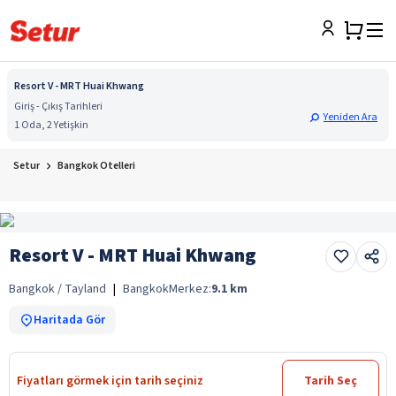
Resort V - MRT Huai Khwang
Giriş - Çıkış Tarihleri
Yeniden Ara
1 Oda, 2 Yetişkin
Setur
Bangkok Otelleri
Resort V - MRT Huai Khwang
Bangkok / Tayland
|
Bangkok
Merkez:
9.1
km
Haritada Gör
Fiyatları görmek için tarih seçiniz
Tarih Seç