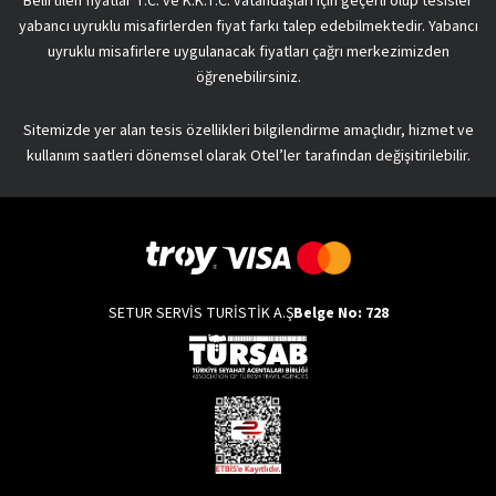
Belirtilen fiyatlar T.C. ve K.K.T.C. vatandaşları için geçerli olup tesisler
yabancı uyruklu misafirlerden fiyat farkı talep edebilmektedir. Yabancı
uyruklu misafirlere uygulanacak fiyatları çağrı merkezimizden
öğrenebilirsiniz.
Sitemizde yer alan tesis özellikleri bilgilendirme amaçlıdır, hizmet ve
kullanım saatleri dönemsel olarak Otel’ler tarafından değişitirilebilir.
SETUR SERVİS TURİSTİK A.Ş
Belge No: 728