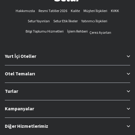
Hakkımızda
Resmi Tatiller 2026
Kalite
Müşteri İlişkileri
KVKK
Setur Yayınları
Setur Etik İlkeler
Yatırımcı İlişkileri
Bilgi Toplumu Hizmetleri
İşlem Rehberi
Çerez Ayarları
Yurt İçi Oteller
Otel Temaları
Turlar
Kampanyalar
Diğer Hizmetlerimiz