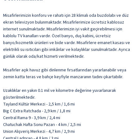
Misafirlerimizin konforu ve rahatı için 28 klimalı oda buzdolabı ve düz
ekran televizyon bulunmaktadır. Misafirlerimize ücretsiz kablosuz
internet sunulmaktadır. Misafirlerimizin iyi vakit geçirebilmesi için
kablolu TV kanalları vardır. Özel banyo, duş kabini, ücretsiz
banyo/kozmetik ürünleri ve bide vardır. Misafirlere emanet kasası ve
elektrikli su ısıtıcıları gibi imkânlar ve kolaylıklar sunulmaktadır. Ayrıca
günlük olarak oda/kat hizmeti verilmektedir.
Misafirler açık havuz gibi dinlenme fırsatlarından yararlanabilir veya
zemin katta teras ve bahçe keyfiyle manzaranın tadını çıkartabilir.
Uzaklıklar en yakın 0.1 mil ve kilometre değerine yuvarlanarak
gösterilmektedir.
Tayland Kültür Merkezi - 2,5 km / 1,6 mi
Big C Extra Ratchada - 2,9 km / 1,8 mi
Central Rama 9 - 3,9 km / 2,4 mi
Chatuchak Hafta Sonu Pazarı - 4 km / 2,5 mi
Union Alışveriş Merkezi - 4,7 km / 2,9 mi
Central Ladprao - 4,8 km / 3 mi