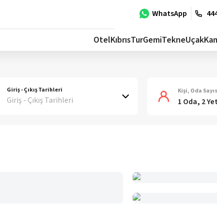
WhatsApp
444
Otel
Kıbrıs
Tur
Gemi
Tekne
Uçak
Ka
Giriş - Çıkış Tarihleri
Kişi, Oda Sayıs
Giriş - Çıkış Tarihleri
1 Oda, 2 Ye