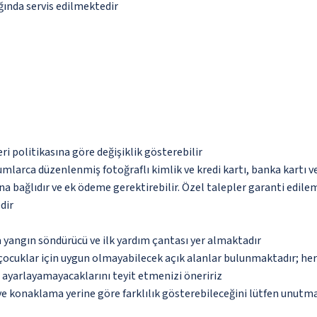
ğında servis edilmektedir
eri politikasına göre değişiklik gösterebilir
umlarca düzenlenmiş fotoğraflı kimlik ve kredi kartı, banka kartı v
na bağlıdır ve ek ödeme gerektirebilir. Özel talepler garanti edile
dir
 yangın söndürücü ve ilk yardım çantası yer almaktadır
çocuklar için uygun olmayabilecek açık alanlar bulunmaktadır; he
p ayarlayamayacaklarını teyit etmenizi öneririz
 ve konaklama yerine göre farklılık gösterebileceğini lütfen unutm