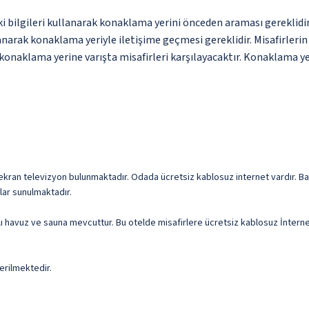
ki bilgileri kullanarak konaklama yerini önceden araması gereklid
anarak konaklama yeriyle iletişime geçmesi gereklidir. Misafirleri
konaklama yerine varışta misafirleri karşılayacaktır. Konaklama yer
z ekran televizyon bulunmaktadır. Odada ücretsiz kablosuz internet vardır. Ban
klar sunulmaktadır.
alı havuz ve sauna mevcuttur. Bu otelde misafirlere ücretsiz kablosuz İntern
erilmektedir.