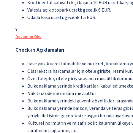
Kontinental kahvaltı kişi başına 10 EUR ücret karşılı
Valesiz açık otopark ücreti: gecelik 6 EUR.
Odada kasa ücreti: gecelik 1.5 EUR.
Y
Devamını Oku
Check-in Açıklamaları
İlave yatak ücreti alınabilir ve bu ücret, konaklama y
Olası ekstra harcamalar için otele girişte, resmi kur
Özel talepler, otele giriş sırasında müsaitlik durumu
Bu konaklama yerinde kredi kartları kabul edilmekte
Nakitsiz ödeme imkânı mevcuttur
Bu konaklama yerindeki güvenlik özellikleri arasında
Bu konaklama yerinde balkon, veranda ve teras gibi 
yeriyle iletişime geçerek size uygun bir oda ayarlayı
Kültürel normların ve misafir politikalarının ülkeye
tarafından sağlanmıştır.