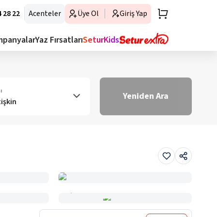
 28 22
Acenteler
Üye Ol
Giriş Yap
mpanyalar
Yaz Fırsatları
SeturKids
ı
Yeniden Ara
tişkin
Haritada Gör