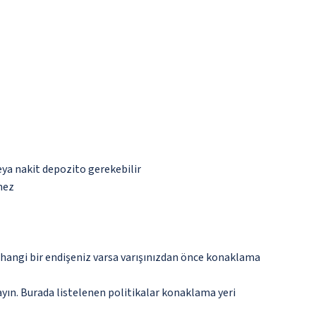
eya nakit depozito gerekebilir
mez
rhangi bir endişeniz varsa varışınızdan önce konaklama
ayın. Burada listelenen politikalar konaklama yeri