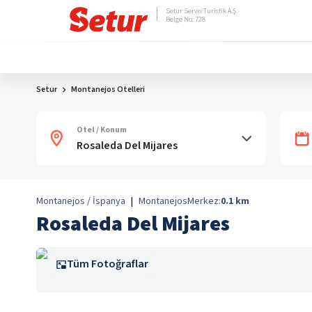
Setur Servis Turistik A.Ş.
Belge No: 728
Setur
Montanejos Otelleri
Otel / Konum
Montanejos / İspanya
|
Montanejos
Merkez:
0.1
km
Rosaleda Del Mijares
Tüm Fotoğraflar