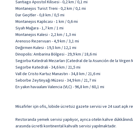
Santiago Apostol Kilisesi - 0,2 km / 0,1 mi
Montanejos Turist Treni - 0,2 km / 0,1 mi
Dar Geçitler - 0,8 km / 0,5 mi
Montanejos Kaplıcası - 1 km / 0,6 mi
Siyah Mağara - 1,7 km / 1 mi
Montanejos Kalesi - 2,2 km / 1,3 mi
Arenoso Rezervuarı - 4,9 km / 3,1 mi
Değirmen Kulesi - 19,5 km / 12,1 mi
Dinopolis: Ambarina Bölgesi - 29,9 km / 18,6 mi
Segorba Katedrali Mezarları (Catedral de la Asunción de la Virgen Me
Segorbe Katedrali - 34,6 km / 21,5 mi
Vall de Cristo Kartuz Manastırı - 34,8 km / 21,6 mi
Seborbe Zeytinyağı Müzesi - 34,9 km / 21,7 mi
En yakın havaalanı Valencia (VLC) - 96,8 km / 60,1 mi
Misafirler için ofis, lobide ücretsiz gazete servisi ve 24 saat açık 
Restoranda yemek servisi yapılıyor, ayrıca otelin kahve dükkânında/
arasında ücretli kontinental kahvaltı servisi yapılmaktadır.