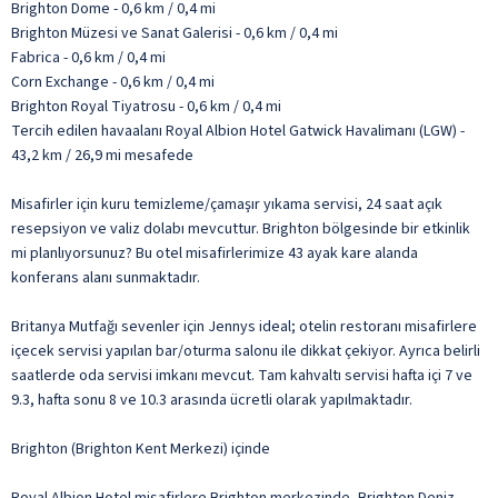
Brighton Dome - 0,6 km / 0,4 mi
Brighton Müzesi ve Sanat Galerisi - 0,6 km / 0,4 mi
Fabrica - 0,6 km / 0,4 mi
Corn Exchange - 0,6 km / 0,4 mi
Brighton Royal Tiyatrosu - 0,6 km / 0,4 mi
Tercih edilen havaalanı Royal Albion Hotel Gatwick Havalimanı (LGW) -
43,2 km / 26,9 mi mesafede
Misafirler için kuru temizleme/çamaşır yıkama servisi, 24 saat açık
resepsiyon ve valiz dolabı mevcuttur. Brighton bölgesinde bir etkinlik
mi planlıyorsunuz? Bu otel misafirlerimize 43 ayak kare alanda
konferans alanı sunmaktadır.
Britanya Mutfağı sevenler için Jennys ideal; otelin restoranı misafirlere
içecek servisi yapılan bar/oturma salonu ile dikkat çekiyor. Ayrıca belirli
saatlerde oda servisi imkanı mevcut. Tam kahvaltı servisi hafta içi 7 ve
9.3, hafta sonu 8 ve 10.3 arasında ücretli olarak yapılmaktadır.
Brighton (Brighton Kent Merkezi) içinde
Royal Albion Hotel misafirlere Brighton merkezinde, Brighton Deniz