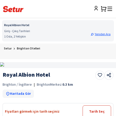
Royal Albion Hotel
Giriş - Çıkış Tarihleri
Yeniden Ara
1 Oda, 2 Yetişkin
Setur
Brighton Otelleri
Royal Albion Hotel
Brighton / İngiltere
|
Brighton
Merkez:
0.3
km
Haritada Gör
Fiyatları görmek için tarih seçiniz
Tarih Seç