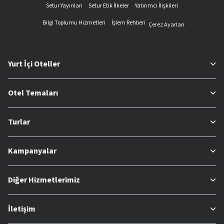
Setur Yayınları
Setur Etik İlkeler
Yatırımcı İlişkileri
Bilgi Toplumu Hizmetleri
İşlem Rehberi
Çerez Ayarları
Yurt İçi Oteller
Otel Temaları
Turlar
Kampanyalar
Diğer Hizmetlerimiz
İletişim