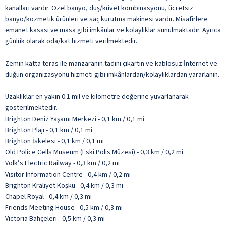
kanalları vardır. Özel banyo, duş/küvet kombinasyonu, ücretsiz
banyo/kozmetik ürünleri ve saç kurutma makinesi vardır. Misafirlere
emanet kasası ve masa gibi imkânlar ve kolaylıklar sunulmaktadır. Ayrıca
günlük olarak oda/kat hizmeti verilmektedir.
Zemin katta teras ile manzaranın tadını çıkartın ve kablosuz İnternet ve
düğün organizasyonu hizmeti gibi imkânlardan/kolaylıklardan yararlanın.
Uzaklıklar en yakın 0.1 mil ve kilometre değerine yuvarlanarak
gösterilmektedir.
Brighton Deniz Yaşamı Merkezi - 0,1 km / 0,1 mi
Brighton Plajı - 0,1 km / 0,1 mi
Brighton İskelesi - 0,1 km / 0,1 mi
Old Police Cells Museum (Eski Polis Müzesi) - 0,3 km / 0,2 mi
Volk’s Electric Railway - 0,3 km / 0,2 mi
Visitor Information Centre - 0,4 km / 0,2 mi
Brighton Kraliyet Köşkü - 0,4 km / 0,3 mi
Chapel Royal - 0,4 km / 0,3 mi
Friends Meeting House - 0,5 km / 0,3 mi
Victoria Bahçeleri - 0,5 km / 0,3 mi