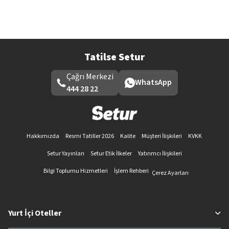
Tatilse Setur
Çağrı Merkezi
WhatsApp
444 28 22
Hakkımızda
Resmi Tatiller 2026
Kalite
Müşteri İlişkileri
KVKK
Setur Yayınları
Setur Etik İlkeler
Yatırımcı İlişkileri
Bilgi Toplumu Hizmetleri
İşlem Rehberi
Çerez Ayarları
Yurt İçi Oteller