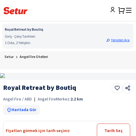
Royal Retreat by Boutiq
Giriş - Çıkış Tarihleri
Yeniden Ara
1 Oda, 2 Yetişkin
Setur
Angel Fire Otelleri
Royal Retreat by Boutiq
Angel Fire / ABD
|
Angel Fire
Merkez:
2.2
km
Haritada Gör
Fiyatları görmek için tarih seçiniz
Tarih Seç