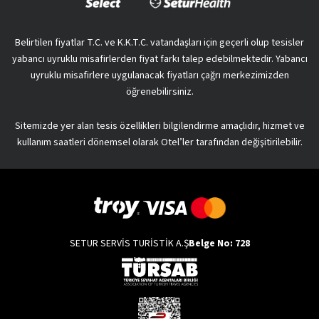
Belirtilen fiyatlar T.C. ve K.K.T.C. vatandaşları için geçerli olup tesisler
yabancı uyruklu misafirlerden fiyat farkı talep edebilmektedir. Yabancı
uyruklu misafirlere uygulanacak fiyatları çağrı merkezimizden
öğrenebilirsiniz.
Sitemizde yer alan tesis özellikleri bilgilendirme amaçlıdır, hizmet ve
kullanım saatleri dönemsel olarak Otel’ler tarafından değişitirilebilir.
SETUR SERVİS TURİSTİK A.Ş
Belge No: 728