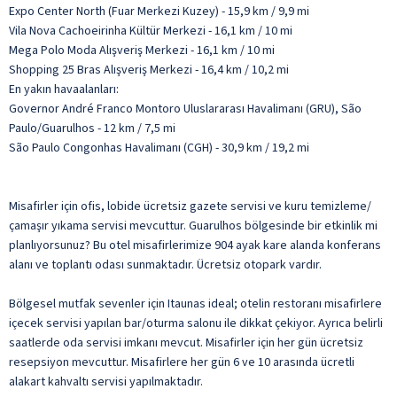
Expo Center North (Fuar Merkezi Kuzey) - 15,9 km / 9,9 mi
Vila Nova Cachoeirinha Kültür Merkezi - 16,1 km / 10 mi
Mega Polo Moda Alışveriş Merkezi - 16,1 km / 10 mi
Shopping 25 Bras Alışveriş Merkezi - 16,4 km / 10,2 mi
En yakın havaalanları:
Governor André Franco Montoro Uluslararası Havalimanı (GRU), São
Paulo/Guarulhos - 12 km / 7,5 mi
São Paulo Congonhas Havalimanı (CGH) - 30,9 km / 19,2 mi
Misafirler için ofis, lobide ücretsiz gazete servisi ve kuru temizleme/
çamaşır yıkama servisi mevcuttur. Guarulhos bölgesinde bir etkinlik mi
planlıyorsunuz? Bu otel misafirlerimize 904 ayak kare alanda konferans
alanı ve toplantı odası sunmaktadır. Ücretsiz otopark vardır.
Bölgesel mutfak sevenler için Itaunas ideal; otelin restoranı misafirlere
içecek servisi yapılan bar/oturma salonu ile dikkat çekiyor. Ayrıca belirli
saatlerde oda servisi imkanı mevcut. Misafirler için her gün ücretsiz
resepsiyon mevcuttur. Misafirlere her gün 6 ve 10 arasında ücretli
alakart kahvaltı servisi yapılmaktadır.