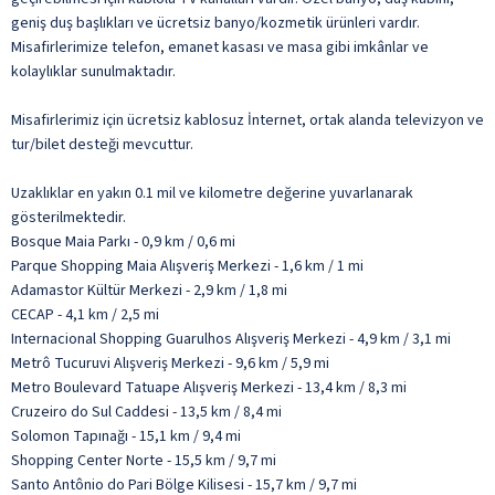
geniş duş başlıkları ve ücretsiz banyo/kozmetik ürünleri vardır.
Misafirlerimize telefon, emanet kasası ve masa gibi imkânlar ve
kolaylıklar sunulmaktadır.
Misafirlerimiz için ücretsiz kablosuz İnternet, ortak alanda televizyon ve
tur/bilet desteği mevcuttur.
Uzaklıklar en yakın 0.1 mil ve kilometre değerine yuvarlanarak
gösterilmektedir.
Bosque Maia Parkı - 0,9 km / 0,6 mi
Parque Shopping Maia Alışveriş Merkezi - 1,6 km / 1 mi
Adamastor Kültür Merkezi - 2,9 km / 1,8 mi
CECAP - 4,1 km / 2,5 mi
Internacional Shopping Guarulhos Alışveriş Merkezi - 4,9 km / 3,1 mi
Metrô Tucuruvi Alışveriş Merkezi - 9,6 km / 5,9 mi
Metro Boulevard Tatuape Alışveriş Merkezi - 13,4 km / 8,3 mi
Cruzeiro do Sul Caddesi - 13,5 km / 8,4 mi
Solomon Tapınağı - 15,1 km / 9,4 mi
Shopping Center Norte - 15,5 km / 9,7 mi
Santo Antônio do Pari Bölge Kilisesi - 15,7 km / 9,7 mi