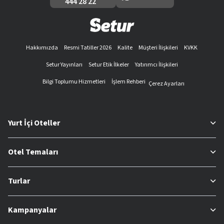
444 28 22
Hakkımızda
Resmi Tatiller 2026
Kalite
Müşteri İlişkileri
KVKK
Setur Yayınları
Setur Etik İlkeler
Yatırımcı İlişkileri
Bilgi Toplumu Hizmetleri
İşlem Rehberi
Çerez Ayarları
Yurt İçi Oteller
Otel Temaları
Turlar
Kampanyalar