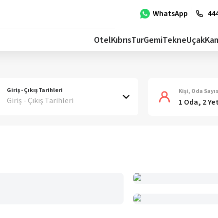
WhatsApp
444
Otel
Kıbrıs
Tur
Gemi
Tekne
Uçak
Ka
Giriş - Çıkış Tarihleri
Kişi, Oda Sayıs
Giriş - Çıkış Tarihleri
1 Oda, 2 Ye