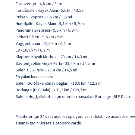
Fjallaventyr - 4,8 km / 3 mi
Tandådalen Kayak Alanı - 5,6 km / 3,5 mi
Pulsen Ekspres - 5,6 km / 3,5 mi
Hundfjället Kayak Alanı - 9,5 km / 5,9 mi
Panorama Ekspresi - 9,6 km / 5,9 mi
Icekart Sälen - 9,6 km / 6 mi
Väggenbanan - 10,5 km / 6,5 mi
E8 - 10,8 km / 6,7 mi
Klappen Kayak Merkezi - 23 km / 14,3 mi
Saelenfjaellen Geyik Parkı - 23,4 km / 14,5 mi
Salen s Elk Parkı - 23,4 km / 14,5 mi
En yakın havaalanları:
Sälen (SCR-İskandinav Dağları) - 19,9 km / 12,3 mi
Borlange (BLE-Dala) - 208,7 km / 129,7 mi
Sälens Högfjällshotell için önerilen havaalanı Borlange (BLE-Dala).
Misafirler için 24 saat açık resepsiyon, valiz dolabı ve asansör mev
sunmaktadır. Ücretsiz otopark vardır.