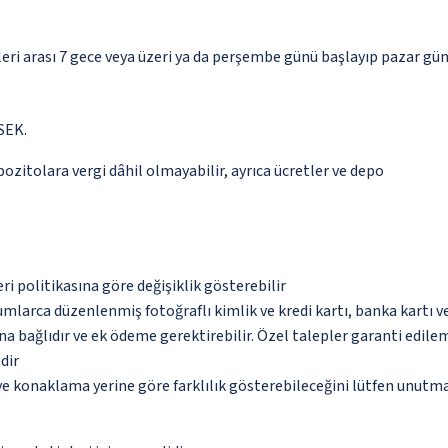
eri arası 7 gece veya üzeri ya da perşembe günü başlayıp pazar günü
SEK.
epozitolara vergi dâhil olmayabilir, ayrıca ücretler ve depo
eri politikasına göre değişiklik gösterebilir
umlarca düzenlenmiş fotoğraflı kimlik ve kredi kartı, banka kartı v
na bağlıdır ve ek ödeme gerektirebilir. Özel talepler garanti edile
dir
 ve konaklama yerine göre farklılık gösterebileceğini lütfen unutm