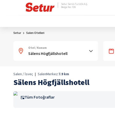
Setur Servis Turistik A.Ş.
Belge No: 728
Setur
Salen Otelleri
Otel / Konum
Salen / İsveç
|
Salen
Merkez:
7.9
km
Sälens Högfjällshotell
Tüm Fotoğraflar