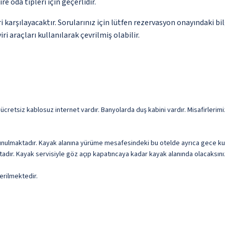
re oda tipleri için geçerlidir.
 karşılayacaktır. Sorularınız için lütfen rezervasyon onayındaki bil
i araçları kullanılarak çevrilmiş olabilir.
etsiz kablosuz internet vardır. Banyolarda duş kabini vardır. Misafirlerimiz iç
unulmaktadır. Kayak alanına yürüme mesafesindeki bu otelde ayrıca gece ku
adır. Kayak servisiyle göz açıp kapatıncaya kadar kayak alanında olacaksını
erilmektedir.