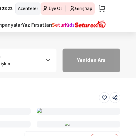
 28 22
Acenteler
Üye Ol
Giriş Yap
mpanyalar
Yaz Fırsatları
SeturKids
ı
Yeniden Ara
tişkin
Haritada Gör