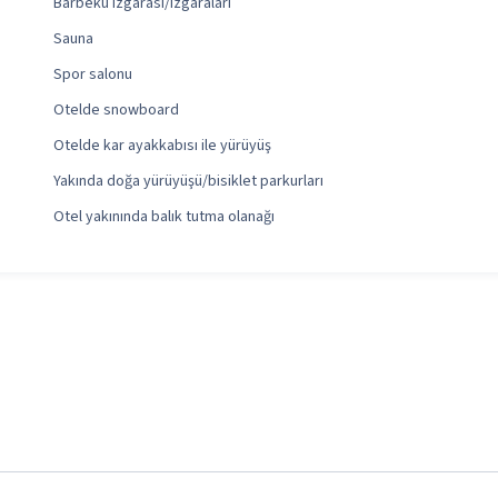
Barbekü ızgarası/ızgaraları
Sauna
Spor salonu
Otelde snowboard
Otelde kar ayakkabısı ile yürüyüş
Yakında doğa yürüyüşü/bisiklet parkurları
Otel yakınında balık tutma olanağı