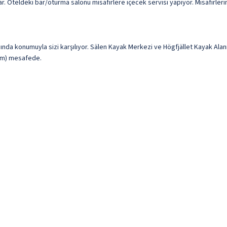
. Oteldeki bar/oturma salonu misafirlere içecek servisi yapıyor. Misafirlerim
ınında konumuyla sizi karşılıyor. Sälen Kayak Merkezi ve Högfjället Kayak Ala
5 km) mesafede.