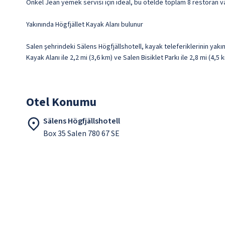
Onkel Jean yemek servisi için ideal, bu otelde toplam 8 restoran var
Yakınında Högfjället Kayak Alanı bulunur
Salen şehrindeki Sälens Högfjällshotell, kayak teleferiklerinin yak
Kayak Alanı ile 2,2 mi (3,6 km) ve Salen Bisiklet Parkı ile 2,8 mi (4,
Otel Konumu
Sälens Högfjällshotell
Box 35 Salen 780 67 SE