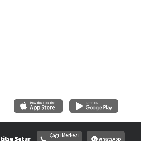
Çağrı Merkezi
tilse Setur
WhatsApp