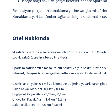
İsteğe bağlı havlu ve çarşaf ücretleri sadece Apart Dai
Resepsiyon çalışanları konaklama yerine varışta misafirleri
Konaklama yeri tarafından sağlanan bilgiler, otomatik çevir
Otel Hakkında
Misafirler için düz ekran televizyon olan 106 oda mevcuttur. Odada ücr
çocuk yatağı (ücretli) isteyebilmektedir.
Spada misafirlerimize masaj, vücut bakımı ve yüz bakımı hizmeti s
İnternet, danışma (concierge) hizmetleri ve kayak dolabı sunulmakt
Uzaklıklar en yakın 0.1 mil ve kilometre değerine yuvarlanarak göst
Sälen Kayak Merkezi - 0,1 km / 0,1 mi
Högfjället Kayak Alanı - 0,2 km / 0,1 mi
Lindvallen Kayak Alanı - 3,6 km / 2,2 mi
Salen Bisiklet Parkı - 4,5 km / 2,8 mi