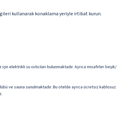
gileri kullanarak konaklama yeriyle irtibat kurun.
in elektrikli su ısıtıcıları bulunmaktadır. Ayrıca misafirler beşik/
lübü ve sauna sunulmaktadır. Bu otelde ayrıca ücretsiz kablosuz
z.