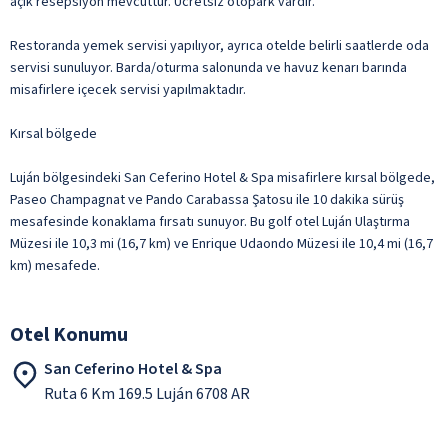
açık resepsiyon mevcuttur. Ücretsiz otopark vardır.
Restoranda yemek servisi yapılıyor, ayrıca otelde belirli saatlerde oda
servisi sunuluyor. Barda/oturma salonunda ve havuz kenarı barında
misafirlere içecek servisi yapılmaktadır.
Kırsal bölgede
Luján bölgesindeki San Ceferino Hotel & Spa misafirlere kırsal bölgede,
Paseo Champagnat ve Pando Carabassa Şatosu ile 10 dakika sürüş
mesafesinde konaklama fırsatı sunuyor. Bu golf otel Luján Ulaştırma
Müzesi ile 10,3 mi (16,7 km) ve Enrique Udaondo Müzesi ile 10,4 mi (16,7
km) mesafede.
Otel Konumu
San Ceferino Hotel & Spa
Ruta 6 Km 169.5 Luján 6708 AR