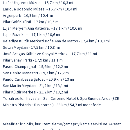
Luján Ulaştırma Müzesi - 16,7 km / 10,3 mi
Enrique Udaondo Müzesi - 16,7 km / 10,4 mi
Argenpark - 16,8 km / 10,4 mi
Pilar Golf Kulübü - 17 km / 10,5 mi
Lujan Meryem Ana Katedrali - 17,1 km / 10,6 mi
Lujan Bazilikası - 17,1 km / 10,6 mi
Belediye Kültür Merkezi Doña Ana de Matos - 17,4 km / 10,8 mi
Sütun Meydanı - 17,5 km / 10,8 mi
José Artigas Kültür ve Sosyal Merkezi - 17,7 km / 11 mi
Pilar Sanayi Parkı - 17,9 km / 11,1 mi
Paseo Champagnat - 19,6 km / 12,2 mi
San Benito Manastırı - 19,7 km / 12,2 mi
Pando Carabassa Şatosu - 20,9 km / 13 mi
San Martin Meydanı - 21,2 km / 13,1 mi
Pilar Kültür Merkezi - 21,2 km / 13,2 mi
Tercih edilen havaalanı San Ceferino Hotel & Spa Buenos Aires (EZE-
Ministro Pistarini Uluslararası) - 88 km / 54,7 mi mesafede
Misafirler için ofis, kuru temizleme/çamaşır yıkama servisi ve 24 saat