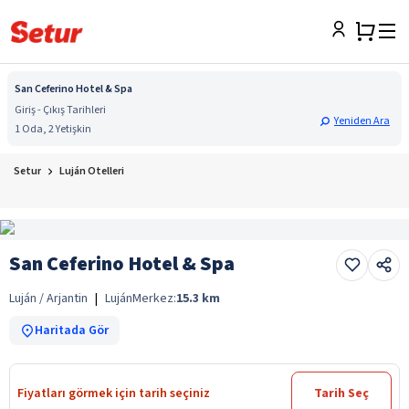
San Ceferino Hotel & Spa
Giriş - Çıkış Tarihleri
Yeniden Ara
1 Oda, 2 Yetişkin
Setur
Luján Otelleri
San Ceferino Hotel & Spa
Luján / Arjantin
|
Luján
Merkez:
15.3
km
Haritada Gör
Fiyatları görmek için tarih seçiniz
Tarih Seç