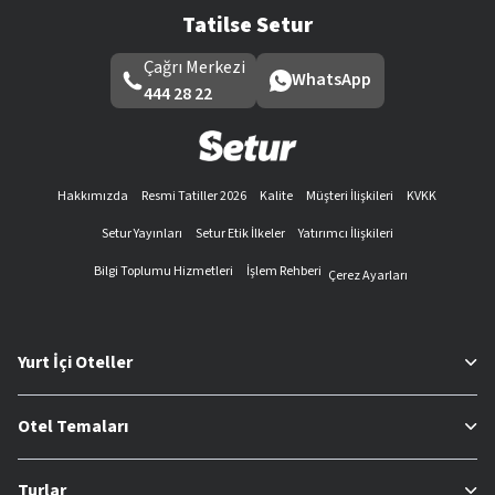
Tatilse Setur
Çağrı Merkezi
WhatsApp
444 28 22
Hakkımızda
Resmi Tatiller 2026
Kalite
Müşteri İlişkileri
KVKK
Setur Yayınları
Setur Etik İlkeler
Yatırımcı İlişkileri
Bilgi Toplumu Hizmetleri
İşlem Rehberi
Çerez Ayarları
Yurt İçi Oteller
Otel Temaları
Turlar