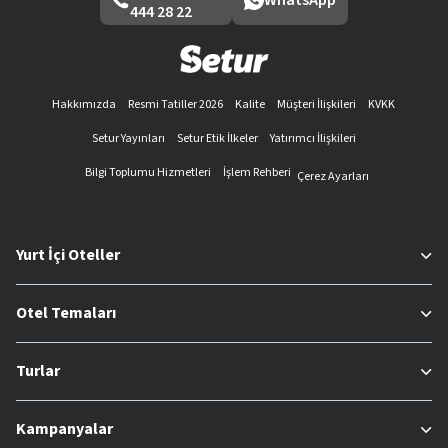
444 28 22
Hakkımızda
Resmi Tatiller 2026
Kalite
Müşteri İlişkileri
KVKK
Setur Yayınları
Setur Etik İlkeler
Yatırımcı İlişkileri
Bilgi Toplumu Hizmetleri
İşlem Rehberi
Çerez Ayarları
Yurt İçi Oteller
Otel Temaları
Turlar
Kampanyalar