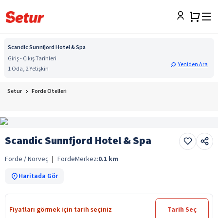
Scandic Sunnfjord Hotel & Spa
Giriş - Çıkış Tarihleri
Yeniden Ara
1 Oda, 2 Yetişkin
Setur
Forde Otelleri
Scandic Sunnfjord Hotel & Spa
Forde / Norveç
|
Forde
Merkez:
0.1
km
Haritada Gör
Fiyatları görmek için tarih seçiniz
Tarih Seç