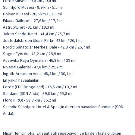
Forde Kilisesi - 0,6 km / 0,4 mi
Sunnfjord Müzesi - 8,9 km / 5,5 mi
Holsen Kilisesi - 20,6 km / 12,8 mi
Eikaas Galleriet - 27,6 km / 17,2 mi
Astruptunet - 31 km / 19,3 mi
Jakob Sande-tunet - 41,4 km / 25,7 mi
Jostedalsbreen Ulusal Parkı - 42 km / 26,1 mi
Nordic Sanatçılar Merkezi Dale - 42,9 km / 26,7 mi
Sogne Fyördü - 43,2 km / 26,9 mi
Ausevika Kaya Oymaları - 46,8 km / 29 mi
Rivedal Galerisi - 47,8 km / 29,7 mi
Ingolfr Arnarson Anıtı - 48,4 km / 30,1 mi
En yakın havaalanları:
Forde (FDE-Bringeland) - 16,5 km / 10,2 mi
Sandane (SDN-Anda) - 89,8 km / 55,8 mi
Floro (FRO) - 58,3 km / 36,2 mi
Scandic Sunnfjord Hotel & Spa için önerilen havaalanı Sandane (SDN-
Anda).
Misafirler için ofis, 24 saat açık resepsiyon ve birden fazla dil bilen