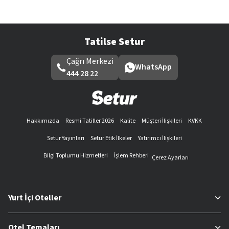
Tatilse Setur
Çağrı Merkezi
WhatsApp
444 28 22
Hakkımızda
Resmi Tatiller 2026
Kalite
Müşteri İlişkileri
KVKK
Setur Yayınları
Setur Etik İlkeler
Yatırımcı İlişkileri
Bilgi Toplumu Hizmetleri
İşlem Rehberi
Çerez Ayarları
Yurt İçi Oteller
Otel Temaları