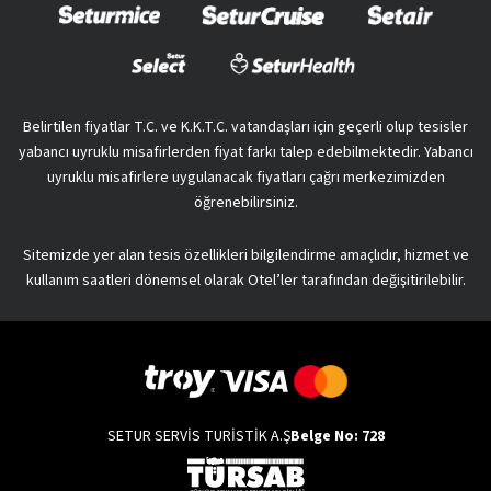
Belirtilen fiyatlar T.C. ve K.K.T.C. vatandaşları için geçerli olup tesisler
yabancı uyruklu misafirlerden fiyat farkı talep edebilmektedir. Yabancı
uyruklu misafirlere uygulanacak fiyatları çağrı merkezimizden
öğrenebilirsiniz.
Sitemizde yer alan tesis özellikleri bilgilendirme amaçlıdır, hizmet ve
kullanım saatleri dönemsel olarak Otel’ler tarafından değişitirilebilir.
SETUR SERVİS TURİSTİK A.Ş
Belge No: 728