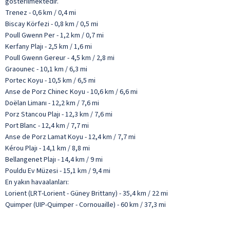
gösterilmektedir.
Trenez - 0,6 km / 0,4 mi
Biscay Körfezi - 0,8 km / 0,5 mi
Poull Gwenn Per - 1,2 km / 0,7 mi
Kerfany Plajı - 2,5 km / 1,6 mi
Poull Gwenn Gereur - 4,5 km / 2,8 mi
Graounec - 10,1 km / 6,3 mi
Portec Koyu - 10,5 km / 6,5 mi
Anse de Porz Chinec Koyu - 10,6 km / 6,6 mi
Doëlan Limanı - 12,2 km / 7,6 mi
Porz Stancou Plajı - 12,3 km / 7,6 mi
Port Blanc - 12,4 km / 7,7 mi
Anse de Porz Lamat Koyu - 12,4 km / 7,7 mi
Kérou Plajı - 14,1 km / 8,8 mi
Bellangenet Plajı - 14,4 km / 9 mi
Pouldu Ev Müzesi - 15,1 km / 9,4 mi
En yakın havaalanları:
Lorient (LRT-Lorient - Güney Brittany) - 35,4 km / 22 mi
Quimper (UIP-Quimper - Cornouaille) - 60 km / 37,3 mi