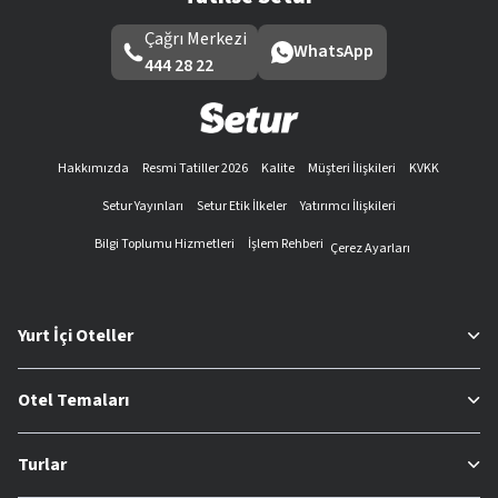
Çağrı Merkezi
WhatsApp
444 28 22
Hakkımızda
Resmi Tatiller 2026
Kalite
Müşteri İlişkileri
KVKK
Setur Yayınları
Setur Etik İlkeler
Yatırımcı İlişkileri
Bilgi Toplumu Hizmetleri
İşlem Rehberi
Çerez Ayarları
Yurt İçi Oteller
Otel Temaları
Turlar