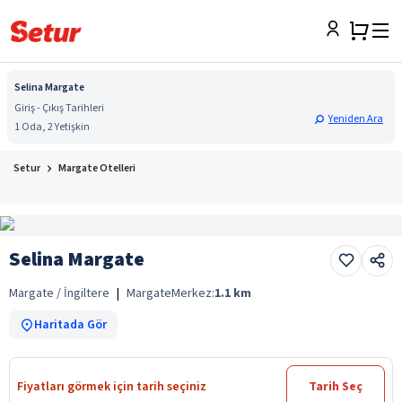
Selina Margate
Giriş - Çıkış Tarihleri
Yeniden Ara
1 Oda, 2 Yetişkin
Setur
Margate Otelleri
Selina Margate
Margate / İngiltere
|
Margate
Merkez:
1.1
km
Haritada Gör
Fiyatları görmek için tarih seçiniz
Tarih Seç