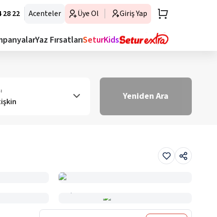
 28 22
Acenteler
Üye Ol
Giriş Yap
mpanyalar
Yaz Fırsatları
SeturKids
ı
Yeniden Ara
tişkin
Haritada Gör