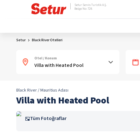
Setur Servis Turistik A.Ş.
Belge No: 728
Setur
Black River Otelleri
Otel / Konum
Black River / Mauritius Adası
Villa with Heated Pool
Tüm Fotoğraflar