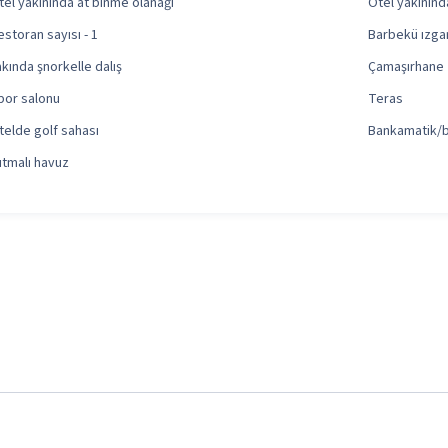
tel yakınında at binme olanağı
Otel yakınınd
estoran sayısı - 1
Barbekü ızgar
akında şnorkelle dalış
Çamaşırhane
por salonu
Teras
telde golf sahası
Bankamatik/
sıtmalı havuz