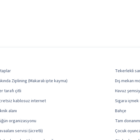
itaplar
Tekerlekli san
akında Ziplining (Makaralı ipte kayma)
Dış mekan mob
r tarafı çitli
Havuz şemsiy
cretsiz kablosuz internet
Sigara içmek i
iknik alanı
Bahçe
üğün organizasyonu
Tam donanıml
avaalanı servisi (ücretli)
Çocuk oyunca