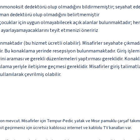
monoksit dedektörü olup olmadığını bildirmemiştir; seyahat ederke
uman dedektörü olup olmadığını belirtmemiştir
çocuklar için uygun olmayabilecek açık alanlar bulunmaktadır; he
p ayarlayamayacaklarını teyit etmenizi öneririz
unmaktadır (bu hizmet ücretli olabilir). Misafirler seyahate çıkmad
dir. Bu konaklama yerinde resepsiyon bulunmamaktadır. Giriş işlemle
ini araması ve gerekli düzenlemeleri yaptırması gereklidir. Konakl
ama yeriyle iletişime geçmesi gereklidir. Misafirler giriş talimatl
ullanılarak çevrilmiş olabilir.
on mevcut. Misafirler için Tempur-Pedic yatak ve Mısır pamuklu çarşaf takımı 
it geçirmeniz için ücretsiz kablosuz internet ve kablolu TV kanalları var.