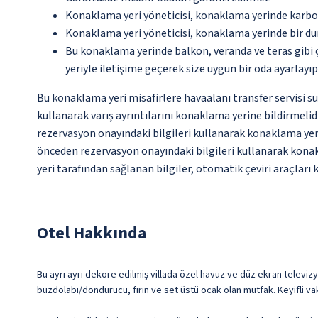
Konaklama yeri yöneticisi, konaklama yerinde karbon
Konaklama yeri yöneticisi, konaklama yerinde bir d
Bu konaklama yerinde balkon, veranda ve teras gibi 
yeriyle iletişime geçerek size uygun bir oda ayarlayı
Bu konaklama yeri misafirlere havaalanı transfer servisi s
kullanarak varış ayrıntılarını konaklama yerine bildirmeli
rezervasyon onayındaki bilgileri kullanarak konaklama yer
önceden rezervasyon onayındaki bilgileri kullanarak konakl
yeri tarafından sağlanan bilgiler, otomatik çeviri araçları k
Otel Hakkında
Bu ayrı ayrı dekore edilmiş villada özel havuz ve düz ekran televizy
buzdolabı/dondurucu, fırın ve set üstü ocak olan mutfak. Keyifli vak