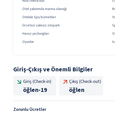
Hızlı check-out
O
Otel yakınında marina olanağı
R
Otelde Spa hizmetleri
Y
Ücretsiz valesiz otopark
S
Havuz şezlongları
O
Oyunlar
I
Giriş-Çıkış ve Önemli Bilgiler
Giriş (Check-in)
Çıkış (Check-out)
öğlen
-
19
öğlen
Zorunlu Ücretler