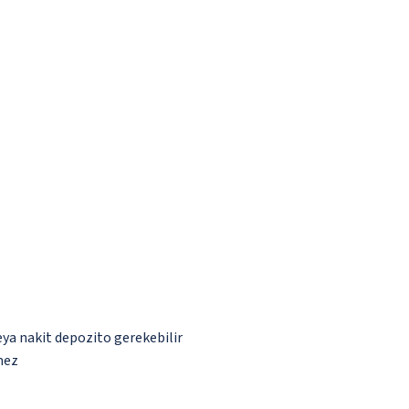
eya nakit depozito gerekebilir
mez