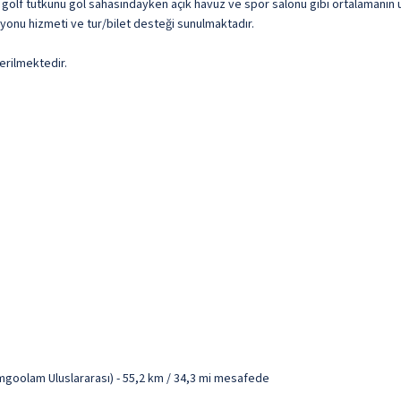
 golf tutkunu gol sahasındayken açık havuz ve spor salonu gibi ortalamanın ü
syonu hizmeti ve tur/bilet desteği sunulmaktadır.
erilmektedir.
goolam Uluslararası) - 55,2 km / 34,3 mi mesafede