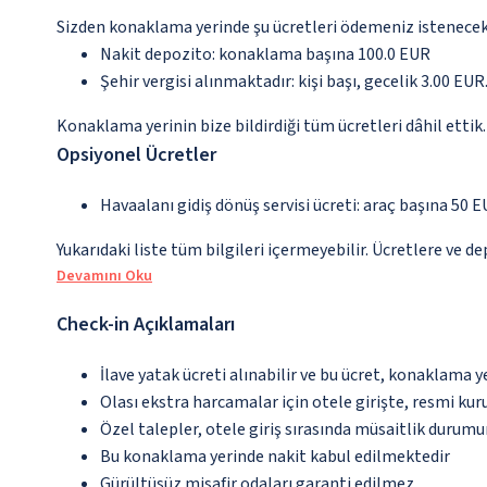
Sizden konaklama yerinde şu ücretleri ödemeniz istenecektir
Nakit depozito: konaklama başına 100.0 EUR
Şehir vergisi alınmaktadır: kişi başı, gecelik 3.00 EUR.
Konaklama yerinin bize bildirdiği tüm ücretleri dâhil ettik.
Opsiyonel Ücretler
Havaalanı gidiş dönüş servisi ücreti: araç başına 50 E
Yukarıdaki liste tüm bilgileri içermeyebilir. Ücretlere ve de
Devamını Oku
Check-in Açıklamaları
İlave yatak ücreti alınabilir ve bu ücret, konaklama y
Olası ekstra harcamalar için otele girişte, resmi kur
Özel talepler, otele giriş sırasında müsaitlik durumu
Bu konaklama yerinde nakit kabul edilmektedir
Gürültüsüz misafir odaları garanti edilmez