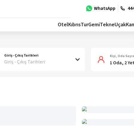
WhatsApp
444
Otel
Kıbrıs
Tur
Gemi
Tekne
Uçak
Ka
Giriş - Çıkış Tarihleri
Kişi, Oda Sayıs
Giriş - Çıkış Tarihleri
1 Oda, 2 Ye