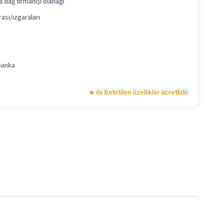
a dağ tırmanışı olanağı
ası/ızgaraları
banka
ile belirtilen özellikler ücretlidir.