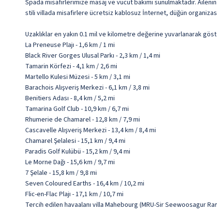
Spada misafirlerimize masaj ve vücut bakımı sunulmaktadır. Ailenin
stili villada misafirlere ücretsiz kablosuz İnternet, düğün organiza
Uzaklıklar en yakın 0.1 mil ve kilometre değerine yuvarlanarak göst
La Preneuse Plajı - 1,6 km / 1 mi
Black River Gorges Ulusal Parkı - 2,3 km / 1,4 mi
Tamarin Körfezi - 4,1 km / 2,6 mi
Martello Kulesi Müzesi - 5 km / 3,1 mi
Barachois Alışveriş Merkezi - 6,1 km / 3,8 mi
Benitiers Adası - 8,4 km / 5,2 mi
Tamarina Golf Club - 10,9 km / 6,7 mi
Rhumerie de Chamarel - 12,8 km / 7,9 mi
Cascavelle Alışveriş Merkezi - 13,4 km / 8,4 mi
Chamarel Şelalesi - 15,1 km / 9,4 mi
Paradis Golf Kulübü - 15,2 km / 9,4 mi
Le Morne Dağı - 15,6 km / 9,7 mi
7 Şelale - 15,8 km / 9,8 mi
Seven Coloured Earths - 16,4 km / 10,2 mi
Flic-en-Flac Plajı - 17,1 km / 10,7 mi
Tercih edilen havaalanı villa Mahebourg (MRU-Sir Seewoosagur Ram