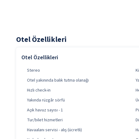
Otel Özellikleri
Otel Özellikleri
Stereo
K
Otel yakınında balık tutma olanağı
Y
Hızlı check-in
He
Yakında rüzgâr sörfü
Ü
Açık havuz sayısı - 1
P
Tur/bilet hizmetleri
D
Havaalanı servisi - alış (ücretli)
H