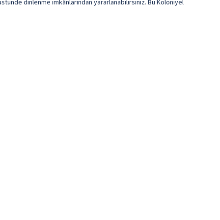
stünde dinlenme imkânlarından yararlanabilirsiniz. Bu Koloniyel