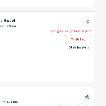
t Hotel
kez:
5.9 km
Fiyatı görmek için tarih seçiniz
Tarih Seç
Oteli İncele
kez:
11.1 km