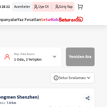
 28 22
Acenteler
Üye Ol
Giriş Yap
mpanyalar
Yaz Fırsatları
SeturKids
Kişi, Oda Sayısı
Yeniden Ara
1 Oda, 2 Yetişkin
Setur Sıralaması
 Dongmen Shenzhen)
kez:
7.8 km