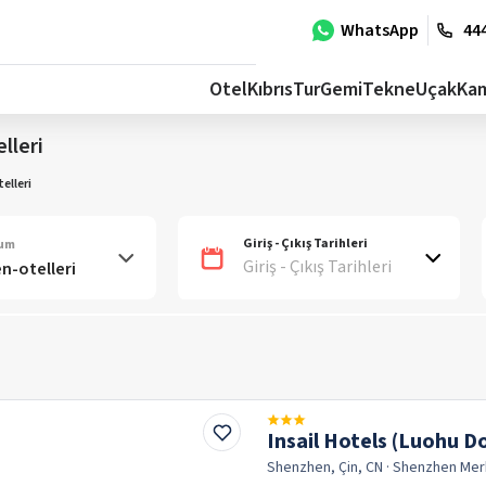
WhatsApp
444
Otel
Kıbrıs
Tur
Gemi
Tekne
Uçak
Ka
lleri
elleri
Giriş - Çıkış Tarihleri
num
Giriş - Çıkış Tarihleri
Insail Hotels (Luohu
Shenzhen, Çin, CN
· Shenzhen
Mer