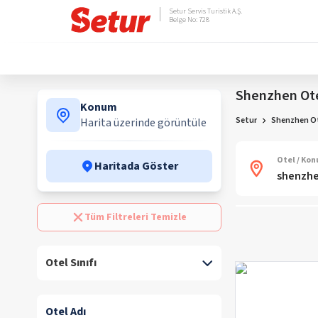
Setur Servis Turistik A.Ş.
Belge No: 728
Shenzhen Ote
Konum
Setur
Shenzhen Ot
Harita üzerinde görüntüle
Otel / Ko
Haritada Göster
Tüm Filtreleri Temizle
Otel Sınıfı
Otel Adı