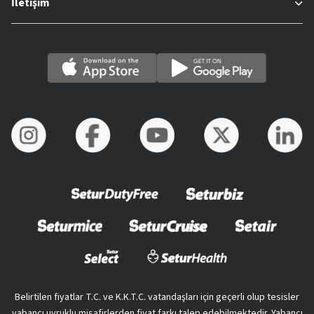
İletişim
Belirtilen fiyatlar T.C. ve K.K.T.C. vatandaşları için geçerli olup tesisler
yabancı uyruklu misafirlerden fiyat farkı talep edebilmektedir. Yabancı