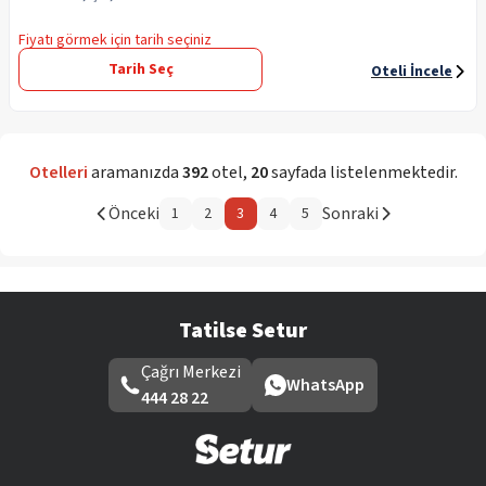
Fiyatı görmek için tarih seçiniz
Tarih Seç
Oteli İncele
Otelleri
aramanızda
392
otel
,
20
sayfada listelenmektedir.
Önceki
Sonraki
1
2
3
4
5
Tatilse Setur
Çağrı Merkezi
WhatsApp
444 28 22