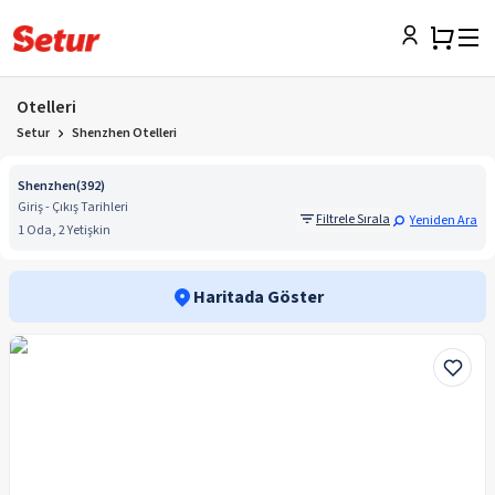
Otelleri
Setur
Shenzhen Otelleri
Shenzhen
(
392
)
Giriş - Çıkış Tarihleri
Filtrele Sırala
Yeniden Ara
1 Oda, 2 Yetişkin
Haritada Göster