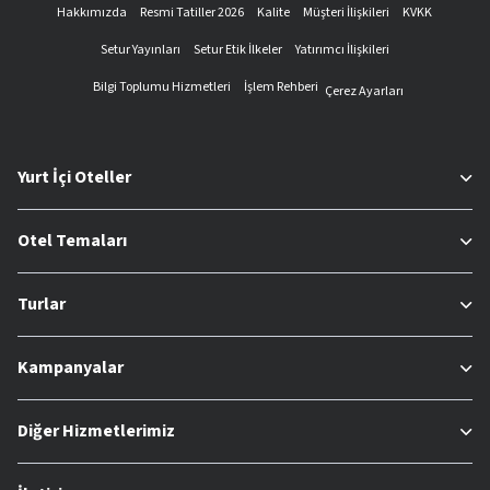
Hakkımızda
Resmi Tatiller 2026
Kalite
Müşteri İlişkileri
KVKK
Setur Yayınları
Setur Etik İlkeler
Yatırımcı İlişkileri
Bilgi Toplumu Hizmetleri
İşlem Rehberi
Çerez Ayarları
Yurt İçi Oteller
Otel Temaları
Turlar
Kampanyalar
Diğer Hizmetlerimiz