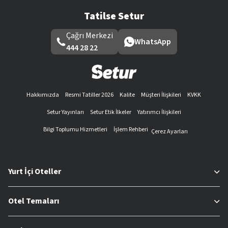
Tatilse Setur
Çağrı Merkezi
WhatsApp
444 28 22
Hakkımızda
Resmi Tatiller 2026
Kalite
Müşteri İlişkileri
KVKK
Setur Yayınları
Setur Etik İlkeler
Yatırımcı İlişkileri
Bilgi Toplumu Hizmetleri
İşlem Rehberi
Çerez Ayarları
Yurt İçi Oteller
Otel Temaları