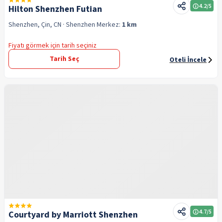
4.2
/5
Hilton Shenzhen Futian
Shenzhen, Çin, CN
· Shenzhen
Merkez:
1 km
Fiyatı görmek için tarih seçiniz
Tarih Seç
Oteli İncele
4.7
/5
Courtyard by Marriott Shenzhen