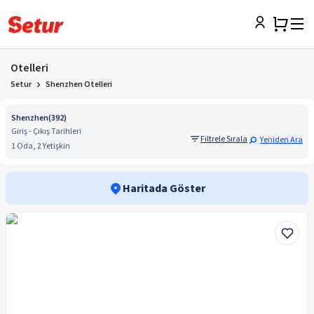
Otelleri
Setur
Shenzhen Otelleri
Shenzhen
(
392
)
Giriş - Çıkış Tarihleri
Filtrele Sırala
Yeniden Ara
1 Oda, 2 Yetişkin
Haritada Göster