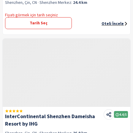
Shenzhen, Çin, CN
· Shenzhen
Merkez:
24.4 km
Fiyatı görmek için tarih seçiniz
Tarih Seç
Oteli İncele
4.4
/5
InterContinental Shenzhen Dameisha
Resort by IHG