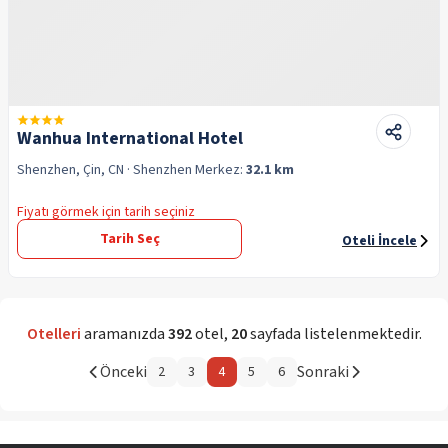
Wanhua International Hotel
Shenzhen, Çin, CN
· Shenzhen
Merkez:
32.1 km
Fiyatı görmek için tarih seçiniz
Tarih Seç
Oteli İncele
Otelleri
aramanızda
392
otel
,
20
sayfada listelenmektedir.
Önceki
Sonraki
2
3
4
5
6