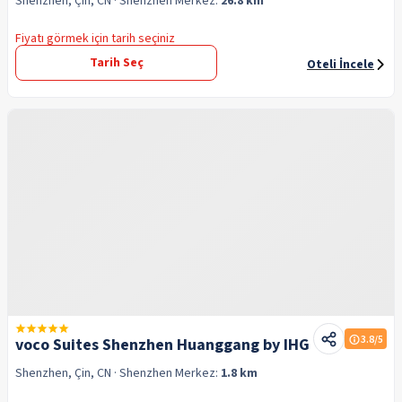
Shenzhen, Çin, CN
· Shenzhen
Merkez:
26.8 km
Fiyatı görmek için tarih seçiniz
Tarih Seç
Oteli İncele
3.8
/5
voco Suites Shenzhen Huanggang by IHG
Shenzhen, Çin, CN
· Shenzhen
Merkez:
1.8 km