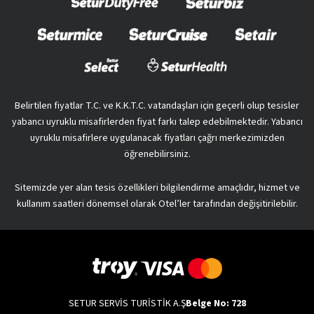
Belirtilen fiyatlar T.C. ve K.K.T.C. vatandaşları için geçerli olup tesisler
yabancı uyruklu misafirlerden fiyat farkı talep edebilmektedir. Yabancı
uyruklu misafirlere uygulanacak fiyatları çağrı merkezimizden
öğrenebilirsiniz.
Sitemizde yer alan tesis özellikleri bilgilendirme amaçlıdır, hizmet ve
kullanım saatleri dönemsel olarak Otel’ler tarafından değişitirilebilir.
SETUR SERVİS TURİSTİK A.Ş
Belge No: 728