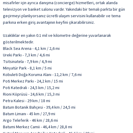
misafirler için ayrıca danışma (concierge) hizmetleri, ortak alanda
televizyon ve banket salonu vardır. Yakındaki bir temalı parkta bir gün
geçirmeyi planlıyorsanız ücretli ulaşım servisini kullanabilir ve tema
parkına erken giriş avantajının keyfini çıkarabilirsiniz.
Uzaklıklar en yakın 0.1 mil ve kilometre değerine yuvarlanarak
gösterilmektedir.
Black Sea Arena - 4,1 km / 2,6 mi
Ureki Parkı - 7,3 km / 4,6 mi
Tsitsinatela - 7,9 km / 4,9 mi
Minyatür Park - 8,1 km / 5 mi
Kobuleti Doğa Koruma Alanı - 12,2 km / 7,6 mi
Poti Merkez Parkı - 24,2 km / 15 mi
Poti Katedrali - 24,5 km / 15,2 mi
Rioni Köprüsü - 24,6 km / 15,3 mi
Petra Kalesi - 29 km / 18 mi
Batum Botanik Bahçesi - 39,4 km / 24,5 mi
Batum Limanı - 45 km / 27,9 mi
Argo Teleferik - 46 km / 28,6 mi
Batumi Merkez Camii - 46,4 km / 28,8 mi