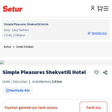
Simple Pleasures Shekvetili Hotel
Giriş - Çıkış Tarihleri
Yeniden Ara
1 Oda, 2 Yetişkin
Setur
Ureki Otelleri
Simple Pleasures Shekvetili Hotel
Ureki / Gürcistan
|
Ureki
Merkez:
2.8
km
Haritada Gör
Fiyatları görmek için tarih seçiniz
Tarih Seç