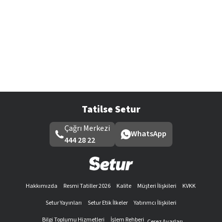
Tatilse Setur
Çağrı Merkezi
WhatsApp
444 28 22
Hakkımızda
Resmi Tatiller 2026
Kalite
Müşteri İlişkileri
KVKK
Setur Yayınları
Setur Etik İlkeler
Yatırımcı İlişkileri
Bilgi Toplumu Hizmetleri
İşlem Rehberi
Çerez Ayarları