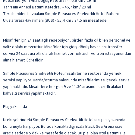
Kutsal Meryem Ana Doğuş Katedrali - 46,6 km / 29 mi
Tanrı nın Annesi Batumi Katedrali - 46,7 km / 29 mi
Tercih edilen havaalanı Simple Pleasures Shekvetili Hotel Batumi
Uluslararası Havalimanı (BUS) - 55,4 km / 34,5 mi mesafede
Misafirler için 24 saat açık resepsiyon, birden fazla dil bilen personel ve
valiz dolabı mevcuttur. Misafirler için gidiş-dönüş havaalanı transfer
servisi 24 saat ücretli olarak hizmet vermektedir ve tren istasyonundan
alma hizmeti ücretlidir.
Simple Pleasures Shekvetili Hotel misafirlerine restoranda yemek
servisi yapılıyor. Barda/oturma salonunda misafirlerimize içecek servisi
yapılmaktadır. Misafirlere her gün 9 ve 11.30 arasında ücretli alakart
kahvaltı servisi yapılmaktadır.
Plaj yakınında
Ureki şehrindeki Simple Pleasures Shekvetili Hotel sizi plaj yakınında
konumuyla karşılıyor. Burada konakladığınızda Black Sea Arena size
araçla sadece 5 dakika mesafede olacak. Bu plaj olan otel Batumi Plajı