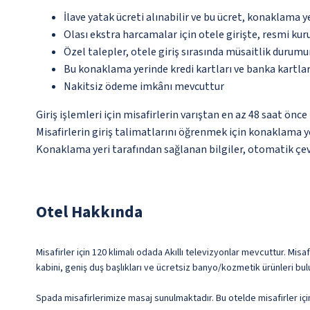
İlave yatak ücreti alınabilir ve bu ücret, konaklama y
Olası ekstra harcamalar için otele girişte, resmi kur
Özel talepler, otele giriş sırasında müsaitlik durumu
Bu konaklama yerinde kredi kartları ve banka kartlar
Nakitsiz ödeme imkânı mevcuttur
Giriş işlemleri için misafirlerin varıştan en az 48 saat ön
Misafirlerin giriş talimatlarını öğrenmek için konaklama ye
Konaklama yeri tarafından sağlanan bilgiler, otomatik çevir
Otel Hakkında
Misafirler için 120 klimalı odada Akıllı televizyonlar mevcuttur. Misa
kabini, geniş duş başlıkları ve ücretsiz banyo/kozmetik ürünleri bul
Spada misafirlerimize masaj sunulmaktadır. Bu otelde misafirler içi