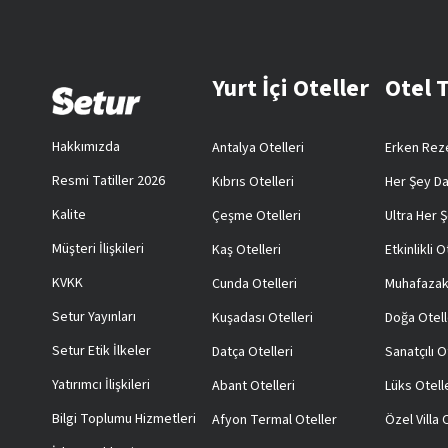
Yurt İçi Oteller
Otel 
Hakkımızda
Antalya Otelleri
Erken Reze
Resmi Tatiller 2026
Kıbrıs Otelleri
Her Şey Da
Kalite
Çeşme Otelleri
Ultra Her Ş
Müşteri İlişkileri
Kaş Otelleri
Etkinlikli O
KVKK
Cunda Otelleri
Muhafazak
Setur Yayınları
Kuşadası Otelleri
Doğa Otell
Setur Etik İlkeler
Datça Otelleri
Sanatçılı O
Yatırımcı İlişkileri
Abant Otelleri
Lüks Otell
Bilgi Toplumu Hizmetleri
Afyon Termal Oteller
Özel Villa