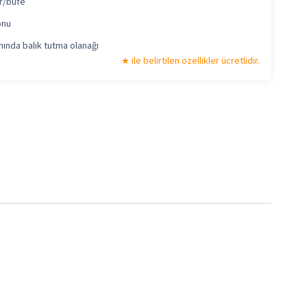
r/büfe
onu
nında balık tutma olanağı
ile belirtilen özellikler ücretlidir.