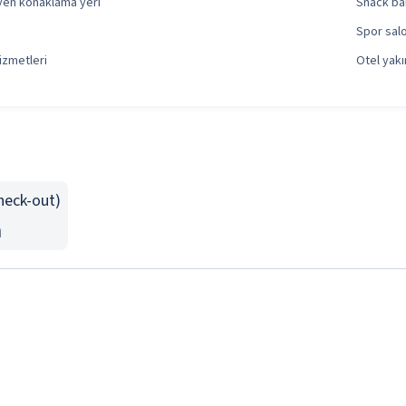
eyen konaklama yeri
Snack ba
Spor sal
izmetleri
Otel yakı
Check-out)
n