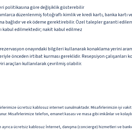
eri politikasına göre değişiklik gösterebilir
umlarca düzenlenmiş fotoğraflı kimlik ve kredi kartı, banka kartı v
na bağlıdır ve ek ödeme gerektirebilir. Özel talepler garanti edile
ı kabul edilmektedir; nakit kabul edilmez
ce rezervasyon onayındaki bilgileri kullanarak konaklama yerini ara
riyle önceden irtibat kurması gereklidir. Resepsiyon çalışanları ko
i araçları kullanılarak çevrilmiş olabilir.
firlerimize ücretsiz kablosuz internet sunulmaktadır. Misafirlerimizin iyi vaki
unur. Misafirlerimize telefon, emanet kasası ve masa gibi imkânlar ve kolaylı
n ayrıca ücretsiz kablosuz İnternet, danışma (concierge) hizmetleri ve banke