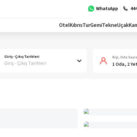
WhatsApp
444
Otel
Kıbrıs
Tur
Gemi
Tekne
Uçak
Ka
Giriş - Çıkış Tarihleri
Kişi, Oda Sayıs
Giriş - Çıkış Tarihleri
1 Oda, 2 Ye