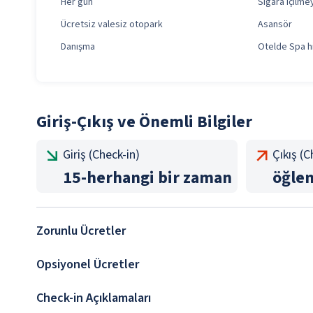
Her gün
Sigara içilm
Ücretsiz valesiz otopark
Asansör
Danışma
Otelde Spa h
Giriş-Çıkış ve Önemli Bilgiler
Giriş (Check-in)
Çıkış (
15
-
herhangi bir zaman
öğle
Zorunlu Ücretler
Opsiyonel Ücretler
Check-in Açıklamaları