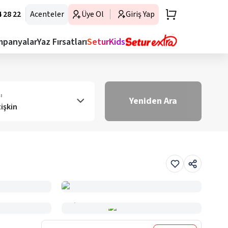
 28 22
Acenteler
Üye Ol
Giriş Yap
mpanyalar
Yaz Fırsatları
SeturKids
ı
Yeniden Ara
tişkin
Haritada Gör