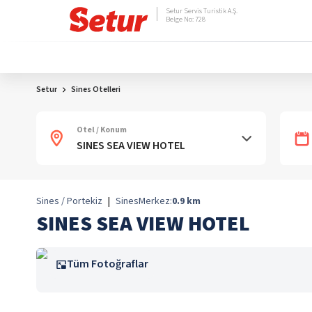
Setur Servis Turistik A.Ş.
Belge No: 728
Setur
Sines Otelleri
Otel / Konum
Sines / Portekiz
|
Sines
Merkez:
0.9
km
SINES SEA VIEW HOTEL
Tüm Fotoğraflar