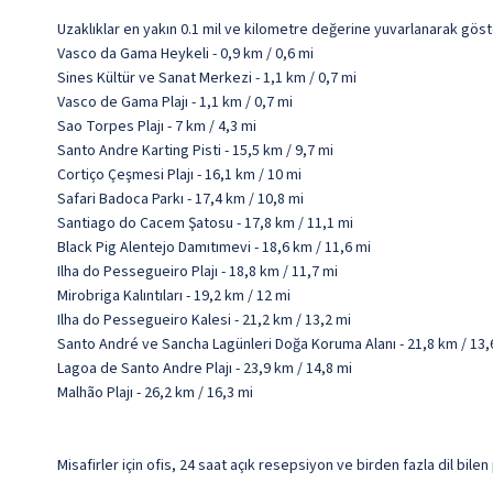
Uzaklıklar en yakın 0.1 mil ve kilometre değerine yuvarlanarak göst
Vasco da Gama Heykeli - 0,9 km / 0,6 mi
Sines Kültür ve Sanat Merkezi - 1,1 km / 0,7 mi
Vasco de Gama Plajı - 1,1 km / 0,7 mi
Sao Torpes Plajı - 7 km / 4,3 mi
Santo Andre Karting Pisti - 15,5 km / 9,7 mi
Cortiço Çeşmesi Plajı - 16,1 km / 10 mi
Safari Badoca Parkı - 17,4 km / 10,8 mi
Santiago do Cacem Şatosu - 17,8 km / 11,1 mi
Black Pig Alentejo Damıtımevi - 18,6 km / 11,6 mi
Ilha do Pessegueiro Plajı - 18,8 km / 11,7 mi
Mirobriga Kalıntıları - 19,2 km / 12 mi
Ilha do Pessegueiro Kalesi - 21,2 km / 13,2 mi
Santo André ve Sancha Lagünleri Doğa Koruma Alanı - 21,8 km / 13,
Lagoa de Santo Andre Plajı - 23,9 km / 14,8 mi
Malhão Plajı - 26,2 km / 16,3 mi
Misafirler için ofis, 24 saat açık resepsiyon ve birden fazla dil bil