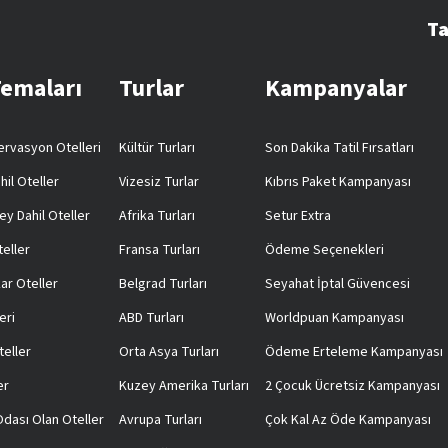
Ta
Temaları
Turlar
Kampanyalar
rvasyon Otelleri
Kültür Turları
Son Dakika Tatil Fırsatları
hil Oteller
Vizesiz Turlar
Kıbrıs Paket Kampanyası
ey Dahil Oteller
Afrika Turları
Setur Extra
teller
Fransa Turları
Ödeme Seçenekleri
ar Oteller
Belgrad Turları
Seyahat İptal Güvencesi
eri
ABD Turları
Worldpuan Kampanyası
teller
Orta Asya Turları
Ödeme Erteleme Kampanyası
er
Kuzey Amerika Turları
2 Çocuk Ücretsiz Kampanyası
 Odası Olan Oteller
Avrupa Turları
Çok Kal Az Öde Kampanyası