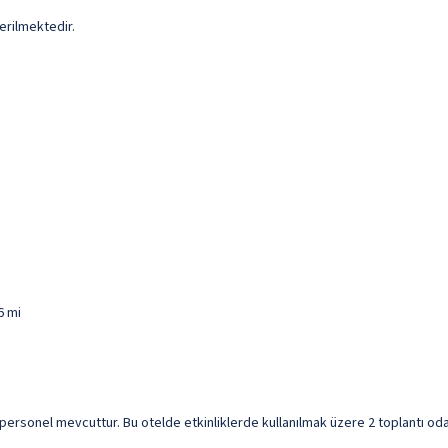
erilmektedir.
6 mi
en personel mevcuttur. Bu otelde etkinliklerde kullanılmak üzere 2 toplantı oda