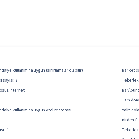
ndalye kullanımına uygun (sınırlamalar olabilir)
Banket s
 sayısı: 2
Tekerlekl
osuz internet
Bar/loung
Tam dona
ndalye kullanımına uygun otel restoranı
Valiz dol
Birden fa
sı - 1
Tekerlekl