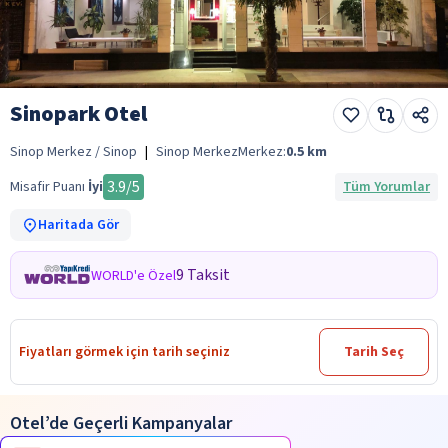
Sinopark Otel
Sinop Merkez / Sinop
|
Sinop Merkez
Merkez:
0.5
km
3.9
/5
Misafir Puanı
İyi
Tüm Yorumlar
Haritada Gör
9 Taksit
WORLD'e Özel
Fiyatları görmek için tarih seçiniz
Tarih Seç
Otel’de Geçerli Kampanyalar