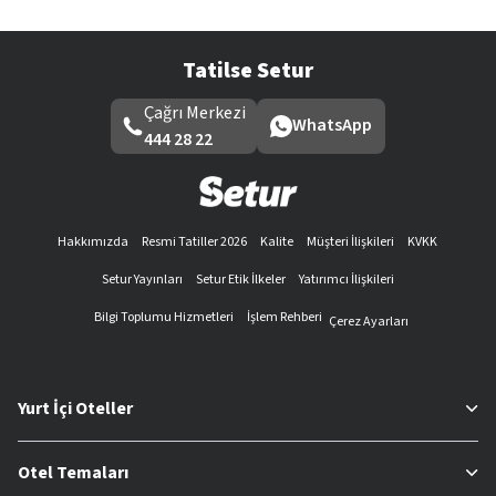
Tatilse Setur
Çağrı Merkezi
WhatsApp
444 28 22
Hakkımızda
Resmi Tatiller 2026
Kalite
Müşteri İlişkileri
KVKK
Setur Yayınları
Setur Etik İlkeler
Yatırımcı İlişkileri
Bilgi Toplumu Hizmetleri
İşlem Rehberi
Çerez Ayarları
Yurt İçi Oteller
Otel Temaları