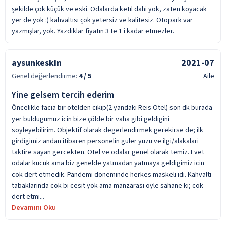
şekilde çok küçük ve eski. Odalarda ketıl dahi yok, zaten koyacak
yer de yok :) kahvaltısı çok yetersiz ve kalitesiz. Otopark var
yazmışlar, yok. Yazdıklar fiyatın 3 te 1 i kadar etmezler.
aysunkeskin
2021-07
Genel değerlendirme:
4
/ 5
Aile
Yine gelsem tercih ederim
Öncelikle facia bir otelden cikip(2 yandaki Reis Otel) son dk burada
yer buldugumuz icin bize çölde bir vaha gibi geldigini
soyleyebilirim. Objektif olarak degerlendirmek gerekirse de; ilk
girdigimiz andan itibaren personelin guler yuzu ve ilgi/alakalari
taktire sayan gercekten. Otel ve odalar genel olarak temiz. Evet
odalar kucuk ama biz genelde yatmadan yatmaya geldigimiz icin
cok dert etmedik. Pandemi doneminde herkes maskeli idi. Kahvalti
tabaklarinda cok bi cesit yok ama manzarasi oyle sahane ki; cok
dert etmi...
Devamını Oku