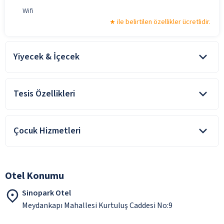
Wifi
ile belirtilen özellikler ücretlidir.
Yiyecek & İçecek
Açık Büfe Kahvaltı
Tesis Özellikleri
Şişeli İçecekler
Türk Kahvesi
Aile Dostu
Ücretsiz Minibar
Çocuk Hizmetleri
Deniz Manzaralı Odalar
ile belirtilen özellikler ücretlidir.
Şehir Merkezi
Bebek Yatağı
Şehir Merkezine Yakın
ile belirtilen özellikler ücretlidir.
Otel Konumu
Sürdürülebilir Turizm Sertifikası
Sinopark Otel
Tarihi Destinasyon
Meydankapı Mahallesi Kurtuluş Caddesi No:9
Teras