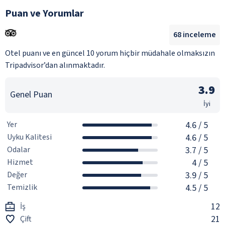
Puan ve Yorumlar
68
inceleme
Otel puanı ve en güncel 10 yorum hiçbir müdahale olmaksızın
Tripadvisor’dan alınmaktadır.
3.9
Genel Puan
İyi
Yer
4.6
/ 5
Uyku Kalitesi
4.6
/ 5
Odalar
3.7
/ 5
Hizmet
4
/ 5
Değer
3.9
/ 5
Temizlik
4.5
/ 5
12
İş
21
Çift