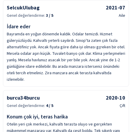
SelcukUlubag
2021-07
Genel değerlendirme:
3
/ 5
Aile
İdare eder
Bayramda en yoğun dönemde kaldık. Odalar temizdi. Hizmet
güleryüzlüydü. Kahvaltı yeterli sayılırdı. Sinop'ta zaten çok fazla
alternatifiniz yok. Ancak fiyata göre daha iyi olması gçreken bir otel.
Mesela odalar aşırı küçük. Tuvalet-banyo çok dar. Klima yerleşmeleri
yanlış. Mesela havlunuz asacak bir yer bile yok. Ancak yine de 1-2
günlüğüne idare edilebilir. Bu arada manzara isterseniz önündeki
oteli tercih etmeliniz. Zira manzara ancak terasta kahvaltıda
izlenebilir.
burcu34burcu
2020-10
Genel değerlendirme:
4
/ 5
Çift
Konum çok iyi, teras harika
Otelin yeri çok merkezi, kahvaltı terasta oluyo ve gerçekten
mükemmel manzarası var. Kahvaltı da çeşit boldu. Tek sıkıntı yanı