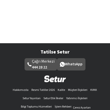
Tatilse Setur
Çağrı Merkezi
WhatsApp
444 28 22
Hakkımızda
Resmi Tatiller 2026
Kalite
Müşteri İlişkileri
KVKK
Setur Yayınları
Setur Etik İlkeler
Yatırımcı İlişkileri
Bilgi Toplumu Hizmetleri
İşlem Rehberi
Çerez Ayarları