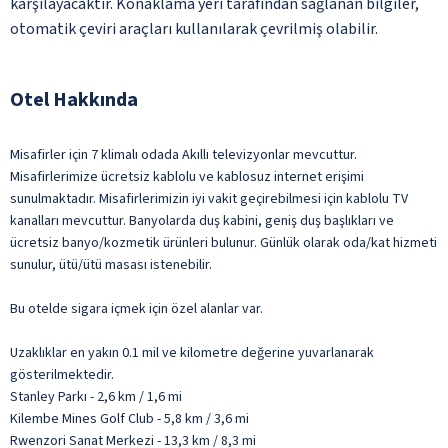
karşılayacaktır. Konaklama yeri tarafından sağlanan bilgiler,
otomatik çeviri araçları kullanılarak çevrilmiş olabilir.
Otel Hakkında
Misafirler için 7 klimalı odada Akıllı televizyonlar mevcuttur.
Misafirlerimize ücretsiz kablolu ve kablosuz internet erişimi
sunulmaktadır. Misafirlerimizin iyi vakit geçirebilmesi için kablolu TV
kanalları mevcuttur. Banyolarda duş kabini, geniş duş başlıkları ve
ücretsiz banyo/kozmetik ürünleri bulunur. Günlük olarak oda/kat hizmeti
sunulur, ütü/ütü masası istenebilir.
Bu otelde sigara içmek için özel alanlar var.
Uzaklıklar en yakın 0.1 mil ve kilometre değerine yuvarlanarak
gösterilmektedir.
Stanley Parkı - 2,6 km / 1,6 mi
Kilembe Mines Golf Club - 5,8 km / 3,6 mi
Rwenzori Sanat Merkezi - 13,3 km / 8,3 mi