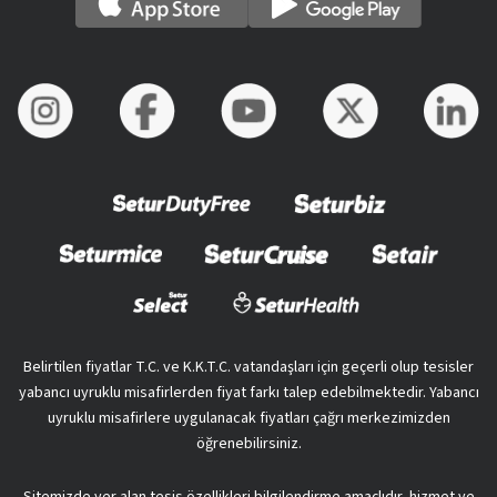
Belirtilen fiyatlar T.C. ve K.K.T.C. vatandaşları için geçerli olup tesisler
yabancı uyruklu misafirlerden fiyat farkı talep edebilmektedir. Yabancı
uyruklu misafirlere uygulanacak fiyatları çağrı merkezimizden
öğrenebilirsiniz.
Sitemizde yer alan tesis özellikleri bilgilendirme amaçlıdır, hizmet ve