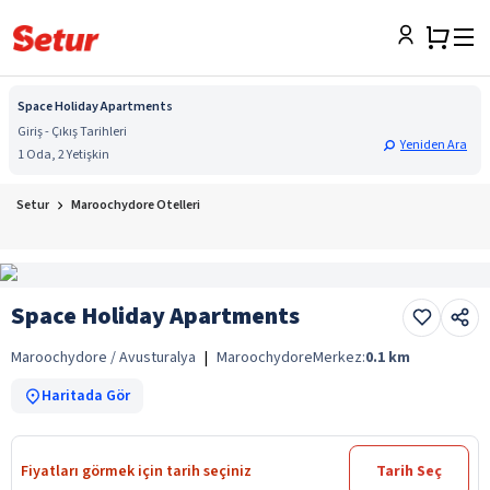
Space Holiday Apartments
Giriş - Çıkış Tarihleri
Yeniden Ara
1 Oda, 2 Yetişkin
Setur
Maroochydore Otelleri
Space Holiday Apartments
Maroochydore / Avusturalya
|
Maroochydore
Merkez:
0.1
km
Haritada Gör
Fiyatları görmek için tarih seçiniz
Tarih Seç