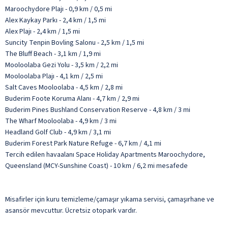
Maroochydore Plajı - 0,9 km / 0,5 mi
Alex Kaykay Parkı - 2,4 km / 1,5 mi
Alex Plajı - 2,4 km / 1,5 mi
Suncity Tenpin Bovling Salonu - 2,5 km / 1,5 mi
The Bluff Beach - 3,1 km / 1,9 mi
Mooloolaba Gezi Yolu - 3,5 km / 2,2 mi
Mooloolaba Plajı - 4,1 km / 2,5 mi
Salt Caves Mooloolaba - 4,5 km / 2,8 mi
Buderim Foote Koruma Alanı - 4,7 km / 2,9 mi
Buderim Pines Bushland Conservation Reserve - 4,8 km / 3 mi
The Wharf Mooloolaba - 4,9 km / 3 mi
Headland Golf Club - 4,9 km / 3,1 mi
Buderim Forest Park Nature Refuge - 6,7 km / 4,1 mi
Tercih edilen havaalanı Space Holiday Apartments Maroochydore,
Queensland (MCY-Sunshine Coast) - 10 km / 6,2 mi mesafede
Misafirler için kuru temizleme/çamaşır yıkama servisi, çamaşırhane ve
asansör mevcuttur. Ücretsiz otopark vardır.