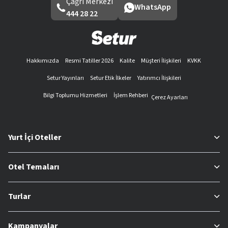
Çağrı Merkezi
WhatsApp
444 28 22
Hakkımızda
Resmi Tatiller 2026
Kalite
Müşteri İlişkileri
KVKK
Setur Yayınları
Setur Etik İlkeler
Yatırımcı İlişkileri
Bilgi Toplumu Hizmetleri
İşlem Rehberi
Çerez Ayarları
Yurt İçi Oteller
Otel Temaları
Turlar
Kampanyalar