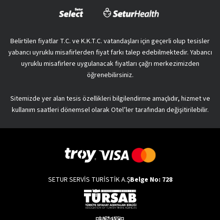
Belirtilen fiyatlar T.C. ve K.K.T.C. vatandaşları için geçerli olup tesisler
yabancı uyruklu misafirlerden fiyat farkı talep edebilmektedir. Yabancı
uyruklu misafirlere uygulanacak fiyatları çağrı merkezimizden
öğrenebilirsiniz.
Sitemizde yer alan tesis özellikleri bilgilendirme amaçlıdır, hizmet ve
kullanım saatleri dönemsel olarak Otel’ler tarafından değişitirilebilir.
SETUR SERVİS TURİSTİK A.Ş
Belge No: 728