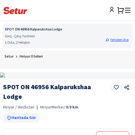
SPOT ON 46956 Kalparukshaa Lodge
Giriş - Çıkış Tarihleri
Yeniden Ara
1 Oda, 2 Yetişkin
Setur
Hiriyur Otelleri
SPOT ON 46956 Kalparukshaa
Lodge
Hiriyur / Hindistan
|
Hiriyur
Merkez:
0.9
km
Haritada Gör