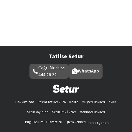
Tatilse Setur
Çağrı Merkezi
WhatsApp
444 28 22
Hakkımızda
Resmi Tatiller 2026
Kalite
Müşteri İlişkileri
KVKK
Setur Yayınları
Setur Etik İlkeler
Yatırımcı İlişkileri
Bilgi Toplumu Hizmetleri
İşlem Rehberi
Çerez Ayarları