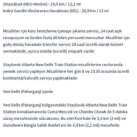
Ghaziabad (HDO-Hindon) - 19,5 km / 12,1 mi
Indira Gandhi Uluslararası Havalimanı (DEL) - 20,9 km / 13 mi
Misafirler için kuru temizleme/çamaşır yıkama servisi, 24 saat açık
resepsiyon ve birden fazla dil bilen personel mevcuttur. Misafirler için
gidiş-dönüş havaalanı transfer servisi 24 saat ücretli olarak hizmet
vermektedir, ayrıca otelde (ücretli) otopark vardır.
Staybook Atlanta New Delhi Train Station misafirlerine restoranda
yemek servisi yapılıyor. Misafirlere her gün 8 ve 10.30 arasında ücretli
kontinental kahvaltı servisi yapılmaktadır.
Yeni Delhi (Paharganj) içinde
Yeni Delhi (Paharganj) bölgesindeki Staybook Atlanta New Delhi Train
Station konaklamanızda Cuma Mescidi ve Chandni Chowk ile 5 dakika
sürüş mesafesinde olacaksınız. Bu otel Kızıl Kale ile 3,3 km (2 mil) ve
Gurudwara Bangla Sahib ibadet evi ile 3,4 km (2,1 mil) mesafede.