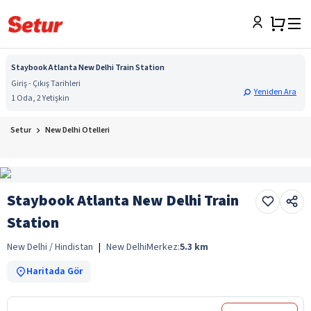
Staybook Atlanta New Delhi Train Station
Giriş - Çıkış Tarihleri
Yeniden Ara
1 Oda, 2 Yetişkin
Setur
New Delhi Otelleri
Staybook Atlanta New Delhi Train
Station
New Delhi / Hindistan
|
New Delhi
Merkez:
5.3
km
Haritada Gör