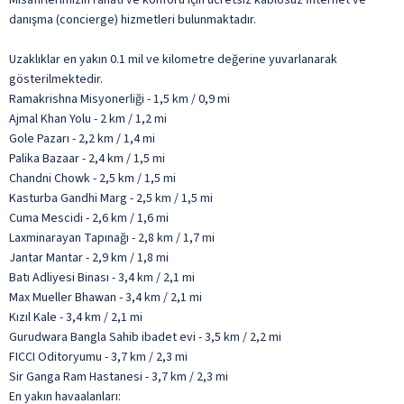
danışma (concierge) hizmetleri bulunmaktadır.
Uzaklıklar en yakın 0.1 mil ve kilometre değerine yuvarlanarak
gösterilmektedir.
Ramakrishna Misyonerliği - 1,5 km / 0,9 mi
Ajmal Khan Yolu - 2 km / 1,2 mi
Gole Pazarı - 2,2 km / 1,4 mi
Palika Bazaar - 2,4 km / 1,5 mi
Chandni Chowk - 2,5 km / 1,5 mi
Kasturba Gandhi Marg - 2,5 km / 1,5 mi
Cuma Mescidi - 2,6 km / 1,6 mi
Laxminarayan Tapınağı - 2,8 km / 1,7 mi
Jantar Mantar - 2,9 km / 1,8 mi
Batı Adliyesi Binası - 3,4 km / 2,1 mi
Max Mueller Bhawan - 3,4 km / 2,1 mi
Kızıl Kale - 3,4 km / 2,1 mi
Gurudwara Bangla Sahib ibadet evi - 3,5 km / 2,2 mi
FICCI Oditoryumu - 3,7 km / 2,3 mi
Sir Ganga Ram Hastanesi - 3,7 km / 2,3 mi
En yakın havaalanları: