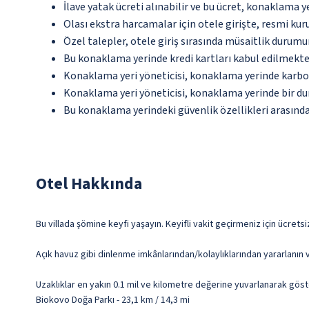
İlave yatak ücreti alınabilir ve bu ücret, konaklama y
Olası ekstra harcamalar için otele girişte, resmi kur
Özel talepler, otele giriş sırasında müsaitlik durumu
Bu konaklama yerinde kredi kartları kabul edilmekte
Konaklama yeri yöneticisi, konaklama yerinde karbon
Konaklama yeri yöneticisi, konaklama yerinde bir d
Bu konaklama yerindeki güvenlik özellikleri arasında
Otel Hakkında
Bu villada şömine keyfi yaşayın. Keyifli vakit geçirmeniz için ücrets
Açık havuz gibi dinlenme imkânlarından/kolaylıklarından yararlanın v
Uzaklıklar en yakın 0.1 mil ve kilometre değerine yuvarlanarak göst
Biokovo Doğa Parkı - 23,1 km / 14,3 mi