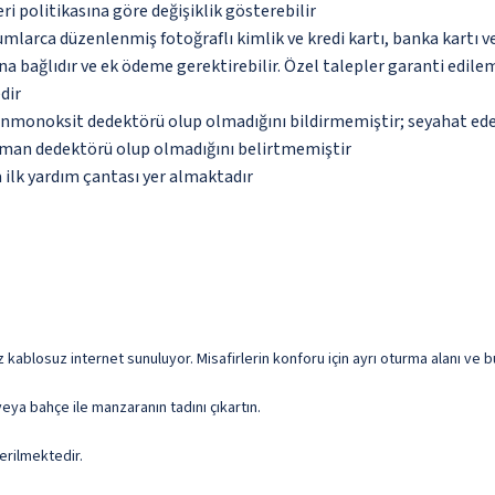
eri politikasına göre değişiklik gösterebilir
umlarca düzenlenmiş fotoğraflı kimlik ve kredi kartı, banka kartı v
na bağlıdır ve ek ödeme gerektirebilir. Özel talepler garanti edile
dir
monoksit dedektörü olup olmadığını bildirmemiştir; seyahat ederke
uman dedektörü olup olmadığını belirtmemiştir
 ilk yardım çantası yer almaktadır
iz kablosuz internet sunuluyor. Misafirlerin konforu için ayrı oturma alanı ve
eya bahçe ile manzaranın tadını çıkartın.
erilmektedir.