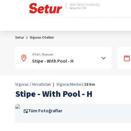
Setur Servis Turistik A.Ş.
Belge No: 728
Setur
Vrgorac Otelleri
Otel / Konum
Vrgorac / Hırvatistan
|
Vrgorac
Merkez:
18
km
Stipe - With Pool - H
Tüm Fotoğraflar