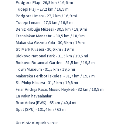
Podgora Plajı - 26,8 km / 16,6 mi
Tucepi Plajı - 27,2 km / 16,9 mi
Podgora Limanı - 27,2 km / 16,9 mi
Tucepi Limanı - 27,3 km / 16,9 mi
Deniz Kabuğu Müzesi - 30,5 km / 18,9 mi
Fransiskan Manastırı - 30,5 km / 18,9 mi
Makarska Gezinti Yolu - 30,6 km / 19 mi
St. Mark Kilisesi - 30,6 km / 19 mi
Biokovo National Park - 31,5 km / 19,5 mi
Biokovo Botanical Garden - 31,5 km / 19,5 mi
Town Museum - 31,5 km / 19,5 mi
Makarska Feribot İskelesi - 31,7 km / 19,7 mi
St. Philip Kilisesi - 31,8 km / 19,8 mi
Friar Andrija Kacic Miosic Heykeli - 32 km / 19,9 mi
En yakın havaalanları:
Brac Adası (BWK) - 65 km / 40,4 mi
Split (SPU) - 101,4 km / 63 mi
Ücretsiz otopark vardır.