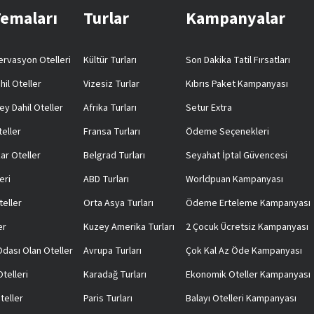
Temaları
Turlar
Kampanyalar
rvasyon Otelleri
Kültür Turları
Son Dakika Tatil Fırsatları
hil Oteller
Vizesiz Turlar
Kıbrıs Paket Kampanyası
ey Dahil Oteller
Afrika Turları
Setur Extra
teller
Fransa Turları
Ödeme Seçenekleri
ar Oteller
Belgrad Turları
Seyahat İptal Güvencesi
eri
ABD Turları
Worldpuan Kampanyası
teller
Orta Asya Turları
Ödeme Erteleme Kampanyası
er
Kuzey Amerika Turları
2 Çocuk Ücretsiz Kampanyası
 Odası Olan Oteller
Avrupa Turları
Çok Kal Az Öde Kampanyası
telleri
Karadağ Turları
Ekonomik Oteller Kampanyası
teller
Paris Turları
Balayı Otelleri Kampanyası