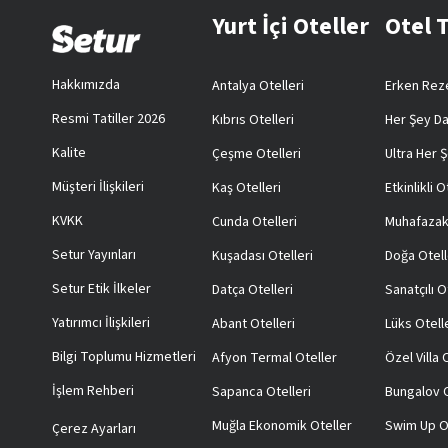
Yurt İçi Oteller
Otel 
Hakkımızda
Antalya Otelleri
Erken Reze
Resmi Tatiller 2026
Kıbrıs Otelleri
Her Şey Da
Kalite
Çeşme Otelleri
Ultra Her Ş
Müşteri İlişkileri
Kaş Otelleri
Etkinlikli O
KVKK
Cunda Otelleri
Muhafazak
Setur Yayınları
Kuşadası Otelleri
Doğa Otell
Setur Etik İlkeler
Datça Otelleri
Sanatçılı O
Yatırımcı İlişkileri
Abant Otelleri
Lüks Otell
Bilgi Toplumu Hizmetleri
Afyon Termal Oteller
Özel Villa
İşlem Rehberi
Sapanca Otelleri
Bungalov O
Muğla Ekonomik Oteller
Swim Up O
Çerez Ayarları