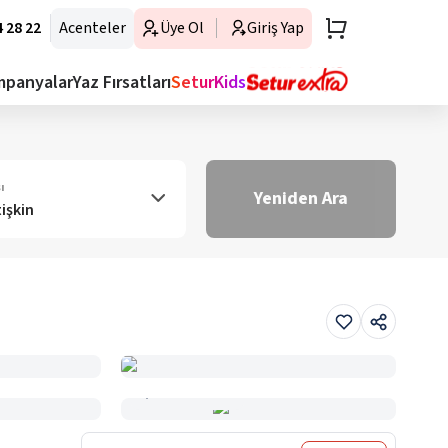
 28 22
Acenteler
Üye Ol
Giriş Yap
mpanyalar
Yaz Fırsatları
SeturKids
ı
Yeniden Ara
tişkin
Haritada Gör