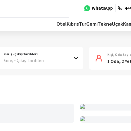
WhatsApp
444
Otel
Kıbrıs
Tur
Gemi
Tekne
Uçak
Ka
Giriş - Çıkış Tarihleri
Kişi, Oda Sayıs
Giriş - Çıkış Tarihleri
1 Oda, 2 Ye