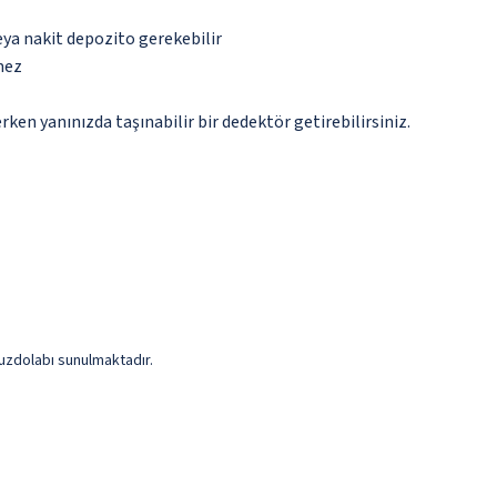
eya nakit depozito gerekebilir
mez
n yanınızda taşınabilir bir dedektör getirebilirsiniz.
 buzdolabı sunulmaktadır.