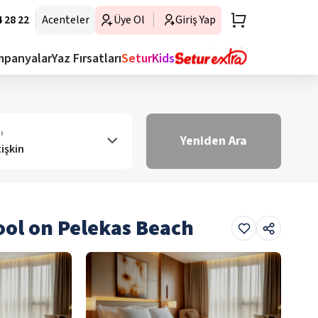
 28 22
Acenteler
Üye Ol
Giriş Yap
mpanyalar
Yaz Fırsatları
SeturKids
ı
Yeniden Ara
tişkin
ol on Pelekas Beach