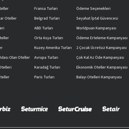
teller
Fransa Turları
Ödeme Seçenekleri
ar Oteller
Belgrad Turları
Seyahat İptal Güvencesi
eri
ABD Turları
Worldpuan Kampanyası
teller
Orta Asya Turları
Ödeme Erteleme Kampanyası
er
Kuzey Amerika Turları
2 Çocuk Ücretsiz Kampanyası
 Odası Olan Oteller
Avrupa Turları
Çok Kal Az Öde Kampanyası
telleri
Karadağ Turları
Ekonomik Oteller Kampanyası
teller
Paris Turları
Balayı Otelleri Kampanyası