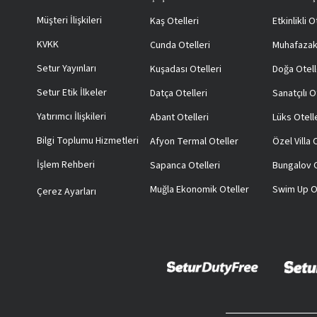
Müşteri İlişkileri
Kaş Otelleri
Etkinlikli O
KVKK
Cunda Otelleri
Muhafazak
Setur Yayınları
Kuşadası Otelleri
Doğa Otell
Setur Etik İlkeler
Datça Otelleri
Sanatçılı O
Yatırımcı İlişkileri
Abant Otelleri
Lüks Otell
Bilgi Toplumu Hizmetleri
Afyon Termal Oteller
Özel Villa
İşlem Rehberi
Sapanca Otelleri
Bungalov O
Muğla Ekonomik Oteller
Swim Up O
Çerez Ayarları