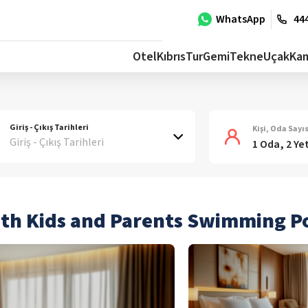
WhatsApp
444
Otel
Kıbrıs
Tur
Gemi
Tekne
Uçak
Ka
Giriş - Çıkış Tarihleri
Kişi, Oda Sayıs
Giriş - Çıkış Tarihleri
1 Oda, 2 Ye
th Kids and Parents Swimming Po