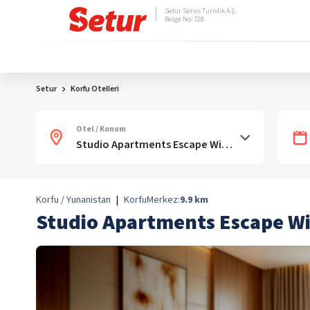
Setur Servis Turistik A.Ş.
Belge No: 728
Setur
Korfu Otelleri
Otel / Konum
Korfu / Yunanistan
|
Korfu
Merkez:
9.9
km
Studio Apartments Escape Wi