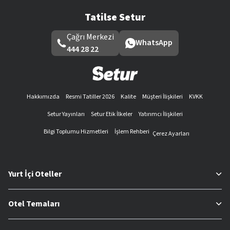
Tatilse Setur
Çağrı Merkezi
WhatsApp
444 28 22
Hakkımızda
Resmi Tatiller 2026
Kalite
Müşteri İlişkileri
KVKK
Setur Yayınları
Setur Etik İlkeler
Yatırımcı İlişkileri
Bilgi Toplumu Hizmetleri
İşlem Rehberi
Çerez Ayarları
Yurt İçi Oteller
Otel Temaları