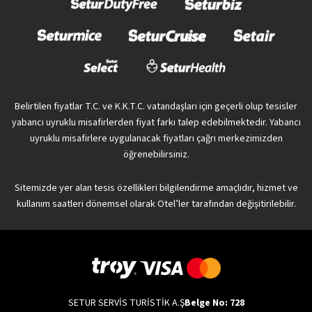
Belirtilen fiyatlar T.C. ve K.K.T.C. vatandaşları için geçerli olup tesisler
yabancı uyruklu misafirlerden fiyat farkı talep edebilmektedir. Yabancı
uyruklu misafirlere uygulanacak fiyatları çağrı merkezimizden
öğrenebilirsiniz.
Sitemizde yer alan tesis özellikleri bilgilendirme amaçlıdır, hizmet ve
kullanım saatleri dönemsel olarak Otel’ler tarafından değişitirilebilir.
SETUR SERVİS TURİSTİK A.Ş
Belge No: 728