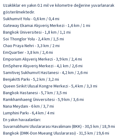
Uzaklıklar en yakın 0.1 mil ve kilometre değerine yuvarlanarak
gösterilmektedir.
Sukhumvit Yolu - 0,6 km / 0,4 mi
Gateway Ekamai Alışveriş Merkezi - 1,6 km / 1 mi
Bangkok Üniversitesi - 1,8 km / 1,1 mi
Soi Thonglor Yolu - 2,4 km / 1,5 mi
Chao Praya Nehri - 3,3 km / 2 mi
EmQuartier - 3,8 km / 2,4 mi
Emporium Alışveriş Merkezi - 3,9 km / 2,4 mi
EmSphere Alışveriş Merkezi - 4,1 km / 2,6 mi
Samitivej Sukhumvit Hastanesi - 4,2 km / 2,6 mi
Benjakitti Parkı - 5,2 km / 3,2 mi
Queen Sirikit Ulusal Kongre Merkezi - 5,4 km / 3,3 mi
Bangkok Hastanesi - 5,7 km / 3,5 mi
Ramkhamhaeng Üniversitesi - 5,9 km / 3,6 mi
Nana Meydanı - 6 km / 3,7 mi
Lumphini Parkı - 6,4 km / 4 mi
En yakın havaalanları:
Suvarnabhumi Uluslararası Havalimanı (BKK) - 30,5 km / 18,9 mi
Bangkok (DMK-Don Mueang Uluslararası) - 31,5 km / 19,6 mi