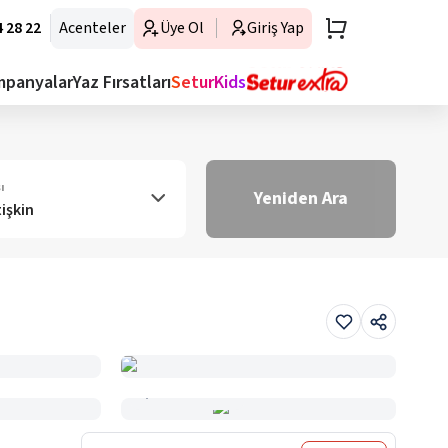
 28 22
Acenteler
Üye Ol
Giriş Yap
mpanyalar
Yaz Fırsatları
SeturKids
ı
Yeniden Ara
tişkin
Haritada Gör