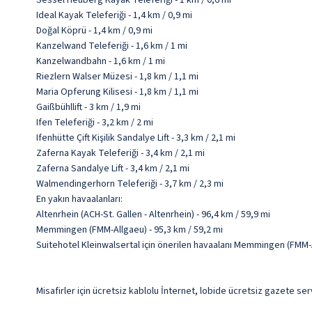
Sessel Heuberg Kayak Teleferiği - 1 km / 0,6 mi
Ideal Kayak Teleferiği - 1,4 km / 0,9 mi
Doğal Köprü - 1,4 km / 0,9 mi
Kanzelwand Teleferiği - 1,6 km / 1 mi
Kanzelwandbahn - 1,6 km / 1 mi
Riezlern Walser Müzesi - 1,8 km / 1,1 mi
Maria Opferung Kilisesi - 1,8 km / 1,1 mi
Gaißbühllift - 3 km / 1,9 mi
Ifen Teleferiği - 3,2 km / 2 mi
Ifenhütte Çift Kişilik Sandalye Lift - 3,3 km / 2,1 mi
Zaferna Kayak Teleferiği - 3,4 km / 2,1 mi
Zaferna Sandalye Lift - 3,4 km / 2,1 mi
Walmendingerhorn Teleferiği - 3,7 km / 2,3 mi
En yakın havaalanları:
Altenrhein (ACH-St. Gallen - Altenrhein) - 96,4 km / 59,9 mi
Memmingen (FMM-Allgaeu) - 95,3 km / 59,2 mi
Suitehotel Kleinwalsertal için önerilen havaalanı Memmingen (FMM-
Misafirler için ücretsiz kablolu İnternet, lobide ücretsiz gazete ser