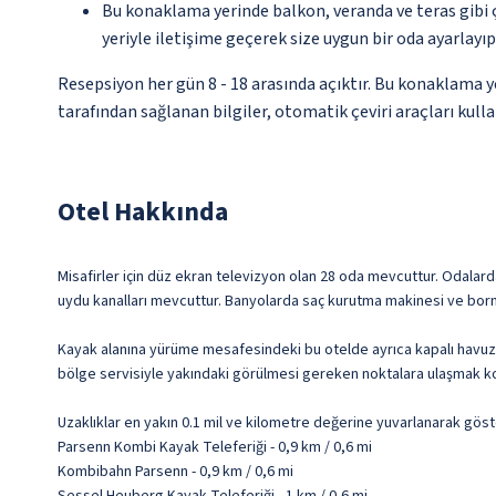
Bu konaklama yerinde balkon, veranda ve teras gibi 
yeriyle iletişime geçerek size uygun bir oda ayarlayı
Resepsiyon her gün 8 - 18 arasında açıktır. Bu konaklama 
tarafından sağlanan bilgiler, otomatik çeviri araçları kullan
Otel Hakkında
Misafirler için düz ekran televizyon olan 28 oda mevcuttur. Odalarda 
uydu kanalları mevcuttur. Banyolarda saç kurutma makinesi ve born
Kayak alanına yürüme mesafesindeki bu otelde ayrıca kapalı havuz ve
bölge servisiyle yakındaki görülmesi gereken noktalara ulaşmak ko
Uzaklıklar en yakın 0.1 mil ve kilometre değerine yuvarlanarak göst
Parsenn Kombi Kayak Teleferiği - 0,9 km / 0,6 mi
Kombibahn Parsenn - 0,9 km / 0,6 mi