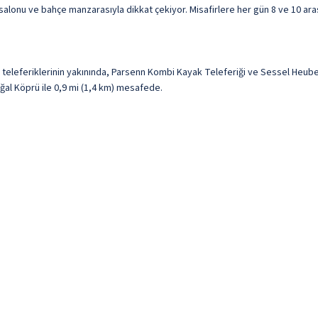
 salonu ve bahçe manzarasıyla dikkat çekiyor. Misafirlere her gün 8 ve 10 aras
 teleferiklerinin yakınında, Parsenn Kombi Kayak Teleferiği ve Sessel Heub
ğal Köprü ile 0,9 mi (1,4 km) mesafede.