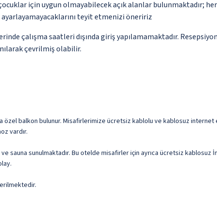
çocuklar için uygun olmayabilecek açık alanlar bulunmaktadır; he
p ayarlayamayacaklarını teyit etmenizi öneririz
yerinde çalışma saatleri dışında giriş yapılamamaktadır. Resepsiyo
ılarak çevrilmiş olabilir.
özel balkon bulunur. Misafirlerimize ücretsiz kablolu ve kablosuz internet eri
oz vardır.
 sauna sunulmaktadır. Bu otelde misafirler için ayrıca ücretsiz kablosuz İnt
lay.
erilmektedir.