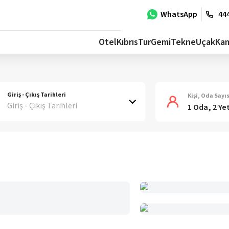
WhatsApp
444
Otel
Kıbrıs
Tur
Gemi
Tekne
Uçak
Ka
Giriş - Çıkış Tarihleri
Kişi, Oda Sayıs
Giriş - Çıkış Tarihleri
1 Oda, 2 Ye