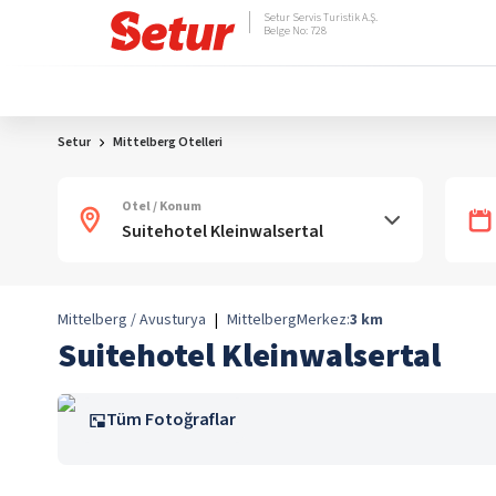
Setur Servis Turistik A.Ş.
Belge No: 728
Setur
Mittelberg Otelleri
Otel / Konum
Mittelberg / Avusturya
|
Mittelberg
Merkez:
3
km
Suitehotel Kleinwalsertal
Tüm Fotoğraflar