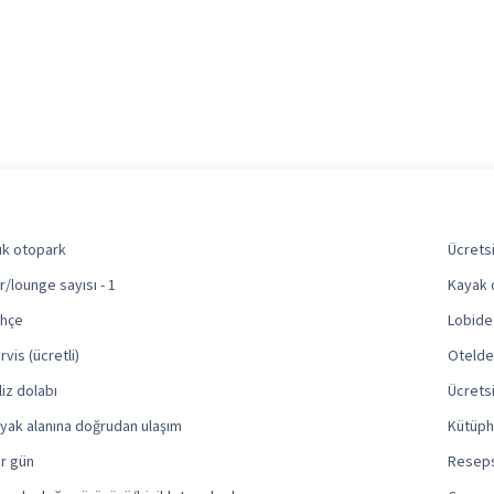
ık otopark
Ücretsi
r/lounge sayısı - 1
Kayak 
hçe
Lobide
rvis (ücretli)
Otelde 
liz dolabı
Ücretsi
yak alanına doğrudan ulaşım
Kütüp
r gün
Reseps