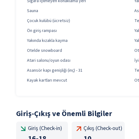
Sigara içilmeyen konaklama yeri
Ya
Sauna
As
Çocuk kulübü (ücretsiz)
Te
Ön giriş rampası
Ya
Yakında kızakla kayma
Ya
Otelde snowboard
Ot
Atari salonu/oyun odası
İy
Asansör kapı genişliği (inç) - 31
Te
Kayak kartları mevcut
Ot
Giriş-Çıkış ve Önemli Bilgiler
Giriş (Check-in)
Çıkış (Check-out)
16
-
18
10