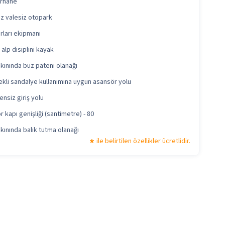
rhane
iz valesiz otopark
rları ekipmanı
alp disiplini kayak
kınında buz pateni olanağı
ekli sandalye kullanımına uygun asansör yolu
nsiz giriş yolu
 kapı genişliği (santimetre) - 80
kınında balık tutma olanağı
ile belirtilen özellikler ücretlidir.