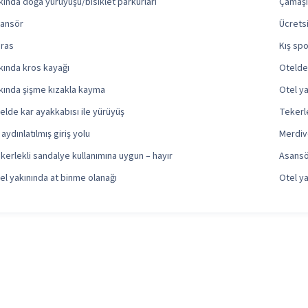
kında doğa yürüyüşü/bisiklet parkurları
Çamaşı
ansör
Ücrets
ras
Kış spo
kında kros kayağı
Otelde 
kında şişme kızakla kayma
Otel ya
elde kar ayakkabısı ile yürüyüş
Tekerl
i aydınlatılmış giriş yolu
Merdive
kerlekli sandalye kullanımına uygun – hayır
Asansör
el yakınında at binme olanağı
Otel ya