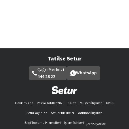
Tatilse Setur
Çağrı Merkezi
WhatsApp
444 28 22
Hakkımızda
Resmi Tatiller 2026
Kalite
Müşteri İlişkileri
KVKK
Setur Yayınları
Setur Etik İlkeler
Yatırımcı İlişkileri
Bilgi Toplumu Hizmetleri
İşlem Rehberi
Çerez Ayarları