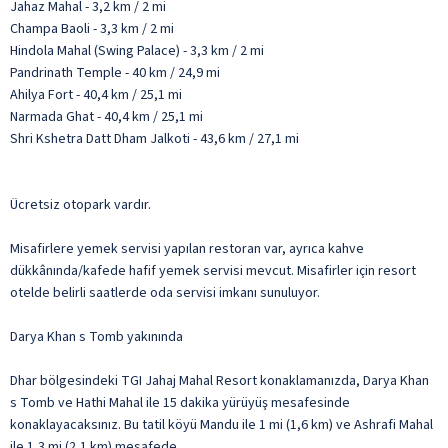
Jahaz Mahal - 3,2 km / 2 mi
Champa Baoli - 3,3 km / 2 mi
Hindola Mahal (Swing Palace) - 3,3 km / 2 mi
Pandrinath Temple - 40 km / 24,9 mi
Ahilya Fort - 40,4 km / 25,1 mi
Narmada Ghat - 40,4 km / 25,1 mi
Shri Kshetra Datt Dham Jalkoti - 43,6 km / 27,1 mi
Ücretsiz otopark vardır.
Misafirlere yemek servisi yapılan restoran var, ayrıca kahve
dükkânında/kafede hafif yemek servisi mevcut. Misafirler için resort
otelde belirli saatlerde oda servisi imkanı sunuluyor.
Darya Khan s Tomb yakınında
Dhar bölgesindeki TGI Jahaj Mahal Resort konaklamanızda, Darya Khan
s Tomb ve Hathi Mahal ile 15 dakika yürüyüş mesafesinde
konaklayacaksınız. Bu tatil köyü Mandu ile 1 mi (1,6 km) ve Ashrafi Mahal
ile 1,3 mi (2,1 km) mesafede.