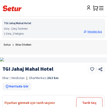
TGI Jahaj Mahal Hotel
Giriş - Çıkış Tarihleri
Yeniden Ara
1 Oda, 2 Yetişkin
Setur
Dhar Otelleri
TGI Jahaj Mahal Hotel
Dhar / Hindistan
|
Dhar
Merkez:
24.3
km
Haritada Gör
Fiyatları görmek için tarih seçiniz
Tarih Seç