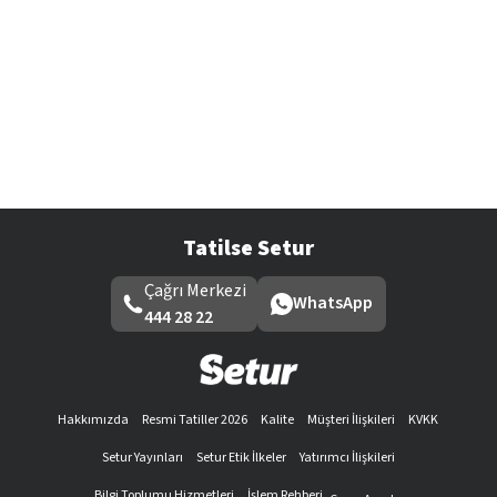
Tatilse Setur
Çağrı Merkezi
WhatsApp
444 28 22
Hakkımızda
Resmi Tatiller 2026
Kalite
Müşteri İlişkileri
KVKK
Setur Yayınları
Setur Etik İlkeler
Yatırımcı İlişkileri
Bilgi Toplumu Hizmetleri
İşlem Rehberi