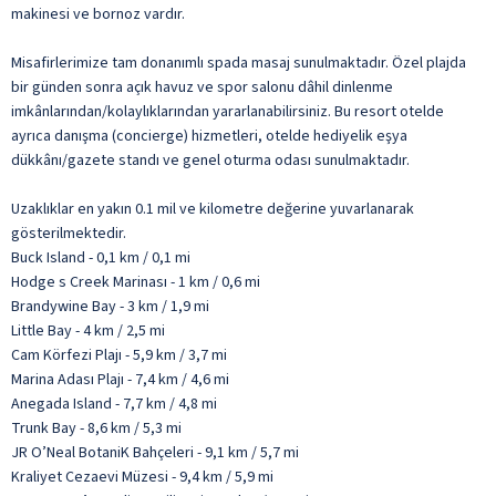
makinesi ve bornoz vardır.
Misafirlerimize tam donanımlı spada masaj sunulmaktadır. Özel plajda
bir günden sonra açık havuz ve spor salonu dâhil dinlenme
imkânlarından/kolaylıklarından yararlanabilirsiniz. Bu resort otelde
ayrıca danışma (concierge) hizmetleri, otelde hediyelik eşya
dükkânı/gazete standı ve genel oturma odası sunulmaktadır.
Uzaklıklar en yakın 0.1 mil ve kilometre değerine yuvarlanarak
gösterilmektedir.
Buck Island - 0,1 km / 0,1 mi
Hodge s Creek Marinası - 1 km / 0,6 mi
Brandywine Bay - 3 km / 1,9 mi
Little Bay - 4 km / 2,5 mi
Cam Körfezi Plajı - 5,9 km / 3,7 mi
Marina Adası Plajı - 7,4 km / 4,6 mi
Anegada Island - 7,7 km / 4,8 mi
Trunk Bay - 8,6 km / 5,3 mi
JR O’Neal BotaniK Bahçeleri - 9,1 km / 5,7 mi
Kraliyet Cezaevi Müzesi - 9,4 km / 5,9 mi