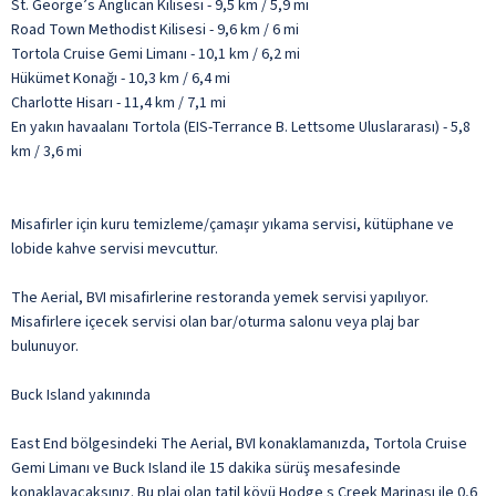
St. George’s Anglican Kilisesi - 9,5 km / 5,9 mi
Road Town Methodist Kilisesi - 9,6 km / 6 mi
Tortola Cruise Gemi Limanı - 10,1 km / 6,2 mi
Hükümet Konağı - 10,3 km / 6,4 mi
Charlotte Hisarı - 11,4 km / 7,1 mi
En yakın havaalanı Tortola (EIS-Terrance B. Lettsome Uluslararası) - 5,8
km / 3,6 mi
Misafirler için kuru temizleme/çamaşır yıkama servisi, kütüphane ve
lobide kahve servisi mevcuttur.
The Aerial, BVI misafirlerine restoranda yemek servisi yapılıyor.
Misafirlere içecek servisi olan bar/oturma salonu veya plaj bar
bulunuyor.
Buck Island yakınında
East End bölgesindeki The Aerial, BVI konaklamanızda, Tortola Cruise
Gemi Limanı ve Buck Island ile 15 dakika sürüş mesafesinde
konaklayacaksınız. Bu plaj olan tatil köyü Hodge s Creek Marinası ile 0,6