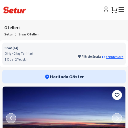
Otelleri
Setur
Sivas Otelleri
Sivas
(
14
)
Giriş - Çıkış Tarihleri
Filtrele Sırala
Yeniden Ara
1 Oda, 2 Yetişkin
Haritada Göster