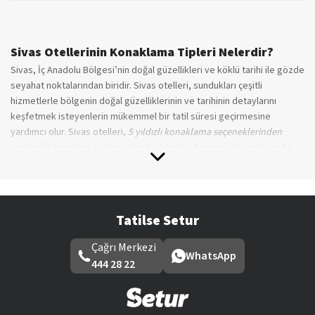
Sivas Otellerinin Konaklama Tipleri Nelerdir?
Sivas, İç Anadolu Bölgesi’nin doğal güzellikleri ve köklü tarihi ile gözde
seyahat noktalarından biridir. Sivas otelleri, sundukları çeşitli
hizmetlerle bölgenin doğal güzelliklerinin ve tarihinin detaylarını
keşfetmek isteyenlerin mükemmel bir tatil süresi geçirmesine
yardımcı olur. Sivas otelleri,
5 yıldızlı konaklama seçeneklerinden
merkezî konumları ile öne çıkan tesislere
kadar geniş bir yelpazede
hizmet verir. Tesislerde sunulan konaklama tipleri arasından
dilediğinizi seçebilirsiniz. Bütçenize ve isteklerinize uygun olarak
seçeceğiniz hizmet tipi ile tatilin tadını çıkarabilirsiniz.
Tatilse Setur
Şehir Otelleri
Sivas otelleri, merkezî konumları ile misafirlerine
kolay ulaşım
Çağrı Merkezi
WhatsApp
imkânı
sağlar.
Şehir otelleri
, bölgenin güzelliklerini keşfederken
444 28 22
ihtiyaçlarınızı da kolaylıkla halledebileceğiniz konumdadır. Bu tesisler,
özellikle iş seyahatleri için son derece uygundur. Şehrin kültürel ve
tarihî lokasyonlarını gezmek isteyenler tarafından da tercih edilebilir.