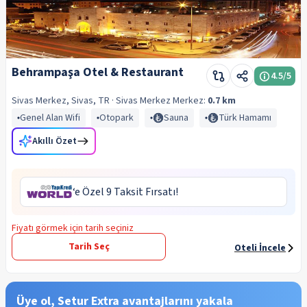
Behrampaşa Otel & Restaurant
4.5
/5
Sivas Merkez, Sivas, TR
· Sivas Merkez
Merkez:
0.7 km
Genel Alan Wifi
Otopark
Sauna
Türk Hamamı
Akıllı Özet
‘e Özel 9 Taksit Fırsatı!
Fiyatı görmek için tarih seçiniz
Tarih Seç
Oteli İncele
Üye ol, Setur Extra avantajlarını yakala