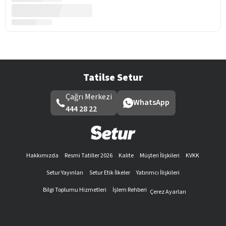
Tatilse Setur
Çağrı Merkezi
WhatsApp
444 28 22
Hakkımızda
Resmi Tatiller 2026
Kalite
Müşteri İlişkileri
KVKK
Setur Yayınları
Setur Etik İlkeler
Yatırımcı İlişkileri
Bilgi Toplumu Hizmetleri
İşlem Rehberi
Çerez Ayarları