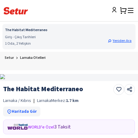
The Habitat Mediterraneo
Giriş - Çıkış Tarihleri
Yeniden Ara
1 Oda, 2 Yetişkin
Setur
Larnaka Otelleri
The Habitat Mediterraneo
Larnaka / Kıbrıs
|
Larnaka
Merkez:
1.7
km
Haritada Gör
3 Taksit
WORLD'e Özel