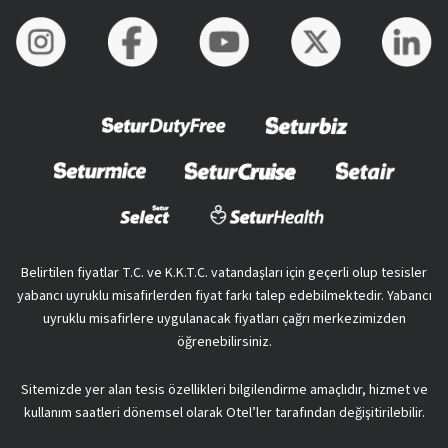
Belirtilen fiyatlar T.C. ve K.K.T.C. vatandaşları için geçerli olup tesisler
yabancı uyruklu misafirlerden fiyat farkı talep edebilmektedir. Yabancı
uyruklu misafirlere uygulanacak fiyatları çağrı merkezimizden
öğrenebilirsiniz.
Sitemizde yer alan tesis özellikleri bilgilendirme amaçlıdır, hizmet ve
kullanım saatleri dönemsel olarak Otel’ler tarafından değişitirilebilir.