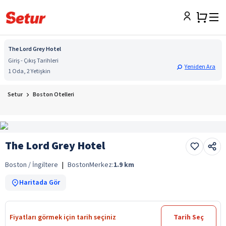
The Lord Grey Hotel
Giriş - Çıkış Tarihleri
Yeniden Ara
1 Oda, 2 Yetişkin
Setur
Boston Otelleri
The Lord Grey Hotel
Boston / İngiltere
|
Boston
Merkez:
1.9
km
Haritada Gör
Fiyatları görmek için tarih seçiniz
Tarih Seç