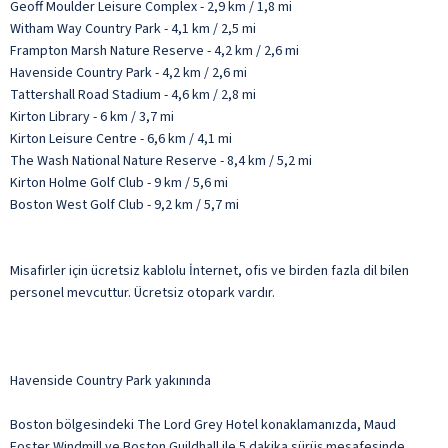
Geoff Moulder Leisure Complex - 2,9 km / 1,8 mi
Witham Way Country Park - 4,1 km / 2,5 mi
Frampton Marsh Nature Reserve - 4,2 km / 2,6 mi
Havenside Country Park - 4,2 km / 2,6 mi
Tattershall Road Stadium - 4,6 km / 2,8 mi
Kirton Library - 6 km / 3,7 mi
Kirton Leisure Centre - 6,6 km / 4,1 mi
The Wash National Nature Reserve - 8,4 km / 5,2 mi
Kirton Holme Golf Club - 9 km / 5,6 mi
Boston West Golf Club - 9,2 km / 5,7 mi
Misafirler için ücretsiz kablolu İnternet, ofis ve birden fazla dil bilen
personel mevcuttur. Ücretsiz otopark vardır.
Havenside Country Park yakınında
Boston bölgesindeki The Lord Grey Hotel konaklamanızda, Maud
Foster Windmill ve Boston Guildhall ile 5 dakika sürüş mesafesinde