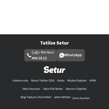
Tatilse Setur
Çağrı Merkezi
WhatsApp
444 28 22
Hakkımızda
Resmi Tatiller 2026
Kalite
Müşteri İlişkileri
KVKK
Setur Yayınları
Setur Etik İlkeler
Yatırımcı İlişkileri
Bilgi Toplumu Hizmetleri
İşlem Rehberi
Çerez Ayarları