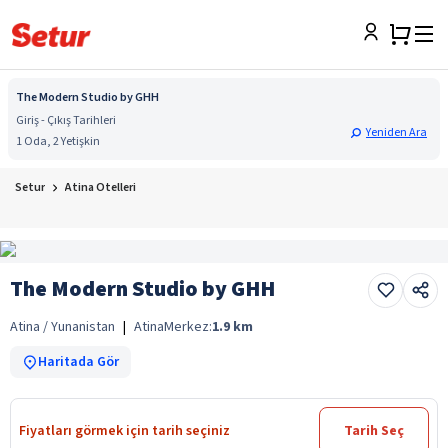
The Modern Studio by GHH
Giriş - Çıkış Tarihleri
Yeniden Ara
1 Oda, 2 Yetişkin
Setur
Atina Otelleri
The Modern Studio by GHH
Atina / Yunanistan
|
Atina
Merkez:
1.9
km
Haritada Gör
Fiyatları görmek için tarih seçiniz
Tarih Seç