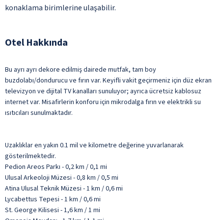
konaklama birimlerine ulaşabilir.
Otel Hakkında
Bu ayrı ayrı dekore edilmiş dairede mutfak, tam boy
buzdolabı/dondurucu ve fırın var. Keyifli vakit geçirmeniz için düz ekran
televizyon ve dijital TV kanalları sunuluyor; ayrıca ücretsiz kablosuz
internet var. Misafirlerin konforu için mikrodalga fırın ve elektrikli su
ısıtıcıları sunulmaktadır.
Uzaklıklar en yakın 0.1 mil ve kilometre değerine yuvarlanarak
gösterilmektedir.
Pedion Areos Parkı - 0,2 km / 0,1 mi
Ulusal Arkeoloji Müzesi - 0,8 km / 0,5 mi
Atina Ulusal Teknik Müzesi - 1 km / 0,6 mi
Lycabettus Tepesi - 1 km / 0,6 mi
St. George Kilisesi - 1,6 km / 1 mi