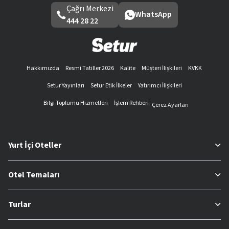
Çağrı Merkezi
WhatsApp
444 28 22
Hakkımızda
Resmi Tatiller 2026
Kalite
Müşteri İlişkileri
KVKK
Setur Yayınları
Setur Etik İlkeler
Yatırımcı İlişkileri
Bilgi Toplumu Hizmetleri
İşlem Rehberi
Çerez Ayarları
Yurt İçi Oteller
Otel Temaları
Turlar