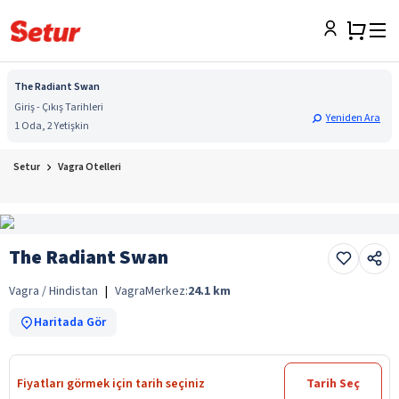
The Radiant Swan
Giriş - Çıkış Tarihleri
Yeniden Ara
1 Oda, 2 Yetişkin
Setur
Vagra Otelleri
The Radiant Swan
Vagra / Hindistan
|
Vagra
Merkez:
24.1
km
Haritada Gör
Fiyatları görmek için tarih seçiniz
Tarih Seç