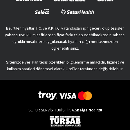
Belirtilen fiyatlar T.C. ve K.K.T.C. vatandaşları için geçerli olup tesisler
yabancı uyruklu misafirlerden fiyat farkı talep edebilmektedir. Yabancı
uyruklu misafirlere uygulanacak fiyatları çağrı merkezimizden
öğrenebilirsiniz.
Sitemizde yer alan tesis özellikleri bilgilendirme amaçlıdır, hizmet ve
kullanım saatleri dönemsel olarak Otel’ler tarafından değişitirilebilir.
SETUR SERVİS TURİSTİK A.Ş
Belge No: 728