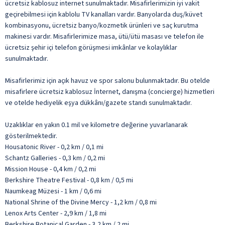
ücretsiz kablosuz internet sunulmaktadır. Misafirlerimizin iyi vakit
geçirebilmesi için kablolu TV kanalları vardır. Banyolarda duş/küvet
kombinasyonu, ücretsiz banyo/kozmetik ürünleri ve saç kurutma
makinesi vardır. Misafirlerimize masa, ütü/ütü masası ve telefon ile
ücretsiz şehir içi telefon görüşmesi imkânlar ve kolaylıklar
sunulmaktadır.
Misafirlerimiz için açık havuz ve spor salonu bulunmaktadır. Bu otelde
misafirlere ücretsiz kablosuz İnternet, danışma (concierge) hizmetleri
ve otelde hediyelik eşya dükkânı/gazete standı sunulmaktadır.
Uzaklıklar en yakın 0.1 mil ve kilometre değerine yuvarlanarak
gösterilmektedir.
Housatonic River - 0,2 km / 0,1 mi
Schantz Galleries - 0,3 km / 0,2 mi
Mission House - 0,4 km / 0,2 mi
Berkshire Theatre Festival - 0,8 km / 0,5 mi
Naumkeag Müzesi - 1 km / 0,6 mi
National Shrine of the Divine Mercy - 1,2 km / 0,8 mi
Lenox Arts Center - 2,9 km / 1,8 mi
Berkshire Botanical Garden - 3,2 km / 2 mi