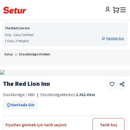
The Red Lion Inn
Giriş - Çıkış Tarihleri
Yeniden Ara
1 Oda, 2 Yetişkin
Setur
Stockbridge Otelleri
The Red Lion Inn
Stockbridge / ABD
|
Stockbridge
Merkez:
1.362.4
km
Haritada Gör
Fiyatları görmek için tarih seçiniz
Tarih Seç