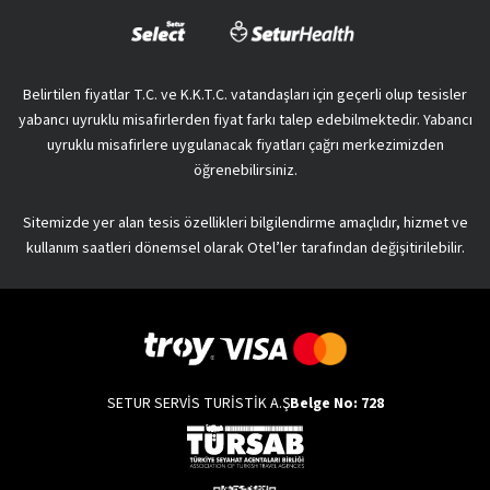
Belirtilen fiyatlar T.C. ve K.K.T.C. vatandaşları için geçerli olup tesisler
yabancı uyruklu misafirlerden fiyat farkı talep edebilmektedir. Yabancı
uyruklu misafirlere uygulanacak fiyatları çağrı merkezimizden
öğrenebilirsiniz.
Sitemizde yer alan tesis özellikleri bilgilendirme amaçlıdır, hizmet ve
kullanım saatleri dönemsel olarak Otel’ler tarafından değişitirilebilir.
SETUR SERVİS TURİSTİK A.Ş
Belge No: 728