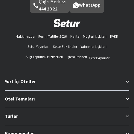
Çağrı Merkezi
WhatsApp
444 28 22
Hakkımızda
Resmi Tatiller 2026
Kalite
Müşteri İlişkileri
KVKK
Setur Yayınları
Setur Etik İlkeler
Yatırımcı İlişkileri
Bilgi Toplumu Hizmetleri
İşlem Rehberi
Çerez Ayarları
Yurt İçi Oteller
Otel Temaları
Turlar
Kampanyalar