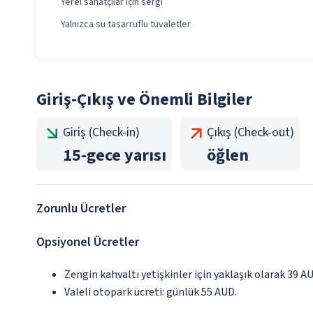
Yerel sanatçılar için sergi
Yalnızca su tasarruflu tuvaletler
Giriş-Çıkış ve Önemli Bilgiler
Giriş (Check-in)
Çıkış (Check-out)
15
-
gece yarısı
öğlen
Zorunlu Ücretler
Opsiyonel Ücretler
Zengin kahvaltı yetişkinler için yaklaşık olarak 39 A
Valeli otopark ücreti: günlük 55 AUD.