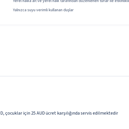
Yerel halka ait ve yerel halk tarafından düzenlenen turlar ile etkinlikl
Yalnızca suyu verimli kullanan duşlar
UD, çocuklar için 25 AUD ücret karşılığında servis edilmektedir