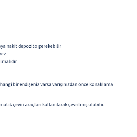
eya nakit depozito gerekebilir
mez
olmalıdır
rhangi bir endişeniz varsa varışınızdan önce konaklama
tik çeviri araçları kullanılarak çevrilmiş olabilir.