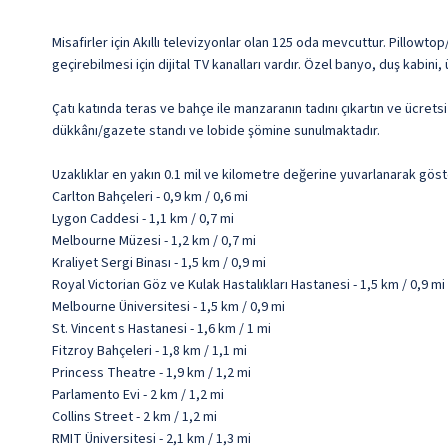
Misafirler için Akıllı televizyonlar olan 125 oda mevcuttur. Pillowtop
geçirebilmesi için dijital TV kanalları vardır. Özel banyo, duş kabin
Çatı katında teras ve bahçe ile manzaranın tadını çıkartın ve ücret
dükkânı/gazete standı ve lobide şömine sunulmaktadır.
Uzaklıklar en yakın 0.1 mil ve kilometre değerine yuvarlanarak göst
Carlton Bahçeleri - 0,9 km / 0,6 mi
Lygon Caddesi - 1,1 km / 0,7 mi
Melbourne Müzesi - 1,2 km / 0,7 mi
Kraliyet Sergi Binası - 1,5 km / 0,9 mi
Royal Victorian Göz ve Kulak Hastalıkları Hastanesi - 1,5 km / 0,9 mi
Melbourne Üniversitesi - 1,5 km / 0,9 mi
St. Vincent s Hastanesi - 1,6 km / 1 mi
Fitzroy Bahçeleri - 1,8 km / 1,1 mi
Princess Theatre - 1,9 km / 1,2 mi
Parlamento Evi - 2 km / 1,2 mi
Collins Street - 2 km / 1,2 mi
RMIT Üniversitesi - 2,1 km / 1,3 mi