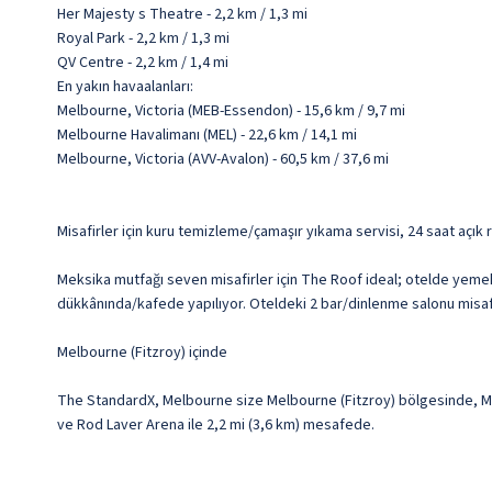
Her Majesty s Theatre - 2,2 km / 1,3 mi
Royal Park - 2,2 km / 1,3 mi
QV Centre - 2,2 km / 1,4 mi
En yakın havaalanları:
Melbourne, Victoria (MEB-Essendon) - 15,6 km / 9,7 mi
Melbourne Havalimanı (MEL) - 22,6 km / 14,1 mi
Melbourne, Victoria (AVV-Avalon) - 60,5 km / 37,6 mi
Misafirler için kuru temizleme/çamaşır yıkama servisi, 24 saat açık 
Meksika mutfağı seven misafirler için The Roof ideal; otelde yemek s
dükkânında/kafede yapılıyor. Oteldeki 2 bar/dinlenme salonu misafirl
Melbourne (Fitzroy) içinde
The StandardX, Melbourne size Melbourne (Fitzroy) bölgesinde, Melb
ve Rod Laver Arena ile 2,2 mi (3,6 km) mesafede.