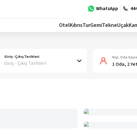
WhatsApp
444
Otel
Kıbrıs
Tur
Gemi
Tekne
Uçak
Ka
Giriş - Çıkış Tarihleri
Kişi, Oda Sayıs
Giriş - Çıkış Tarihleri
1 Oda, 2 Ye