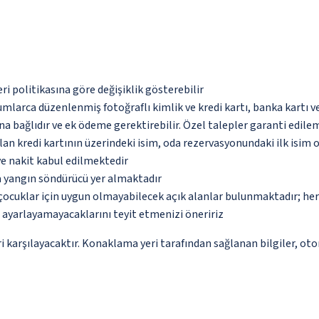
eri politikasına göre değişiklik gösterebilir
umlarca düzenlenmiş fotoğraflı kimlik ve kredi kartı, banka kartı v
na bağlıdır ve ek ödeme gerektirebilir. Özel talepler garanti edile
an kredi kartının üzerindeki isim, oda rezervasyonundaki ilk isim 
ve nakit kabul edilmektedir
a yangın söndürücü yer almaktadır
çocuklar için uygun olmayabilecek açık alanlar bulunmaktadır; he
p ayarlayamayacaklarını teyit etmenizi öneririz
 karşılayacaktır. Konaklama yeri tarafından sağlanan bilgiler, otoma