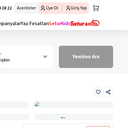
 28 22
Acenteler
Üye Ol
Giriş Yap
mpanyalar
Yaz Fırsatları
SeturKids
ı
Yeniden Ara
tişkin
Haritada Gör