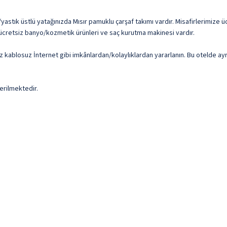
/yastık üstlü yatağınızda Mısır pamuklu çarşaf takımı vardır. Misafirlerimize ü
i, ücretsiz banyo/kozmetik ürünleri ve saç kurutma makinesi vardır.
siz kablosuz İnternet gibi imkânlardan/kolaylıklardan yararlanın. Bu otelde a
erilmektedir.