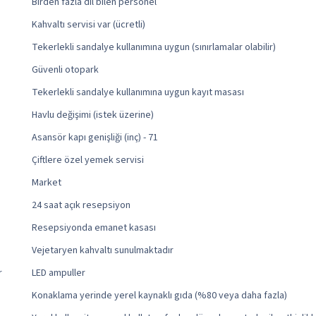
Birden fazla dil bilen personel
Kahvaltı servisi var (ücretli)
Tekerlekli sandalye kullanımına uygun (sınırlamalar olabilir)
Güvenli otopark
Tekerlekli sandalye kullanımına uygun kayıt masası
Havlu değişimi (istek üzerine)
Asansör kapı genişliği (inç) - 71
Çiftlere özel yemek servisi
Market
24 saat açık resepsiyon
Resepsiyonda emanet kasası
Vejetaryen kahvaltı sunulmaktadır
r
LED ampuller
Konaklama yerinde yerel kaynaklı gıda (%80 veya daha fazla)