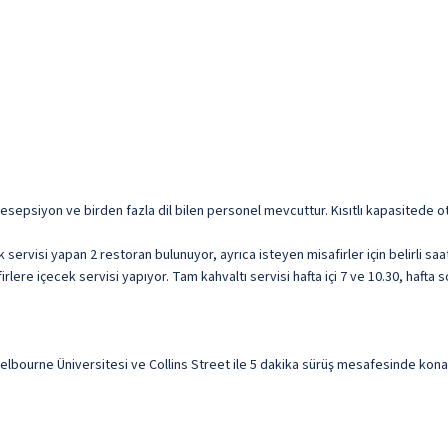
resepsiyon ve birden fazla dil bilen personel mevcuttur. Kısıtlı kapasitede o
ervisi yapan 2 restoran bulunuyor, ayrıca isteyen misafirler için belirli saa
ere içecek servisi yapıyor. Tam kahvaltı servisi hafta içi 7 ve 10.30, hafta s
ourne Üniversitesi ve Collins Street ile 5 dakika sürüş mesafesinde konakla