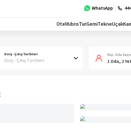
WhatsApp
444
Otel
Kıbrıs
Tur
Gemi
Tekne
Uçak
Ka
Giriş - Çıkış Tarihleri
Kişi, Oda Sayıs
Giriş - Çıkış Tarihleri
1 Oda, 2 Ye
t