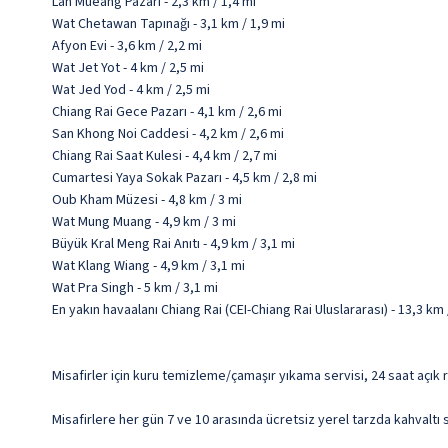
Lan Mueang Pazarı - 2,3 km / 1,4 mi
Wat Chetawan Tapınağı - 3,1 km / 1,9 mi
Afyon Evi - 3,6 km / 2,2 mi
Wat Jet Yot - 4 km / 2,5 mi
Wat Jed Yod - 4 km / 2,5 mi
Chiang Rai Gece Pazarı - 4,1 km / 2,6 mi
San Khong Noi Caddesi - 4,2 km / 2,6 mi
Chiang Rai Saat Kulesi - 4,4 km / 2,7 mi
Cumartesi Yaya Sokak Pazarı - 4,5 km / 2,8 mi
Oub Kham Müzesi - 4,8 km / 3 mi
Wat Mung Muang - 4,9 km / 3 mi
Büyük Kral Meng Rai Anıtı - 4,9 km / 3,1 mi
Wat Klang Wiang - 4,9 km / 3,1 mi
Wat Pra Singh - 5 km / 3,1 mi
En yakın havaalanı Chiang Rai (CEI-Chiang Rai Uluslararası) - 13,3 km 
Misafirler için kuru temizleme/çamaşır yıkama servisi, 24 saat açık
Misafirlere her gün 7 ve 10 arasında ücretsiz yerel tarzda kahvaltı 