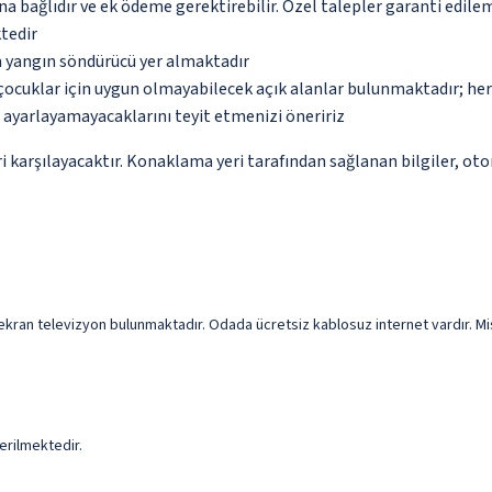
na bağlıdır ve ek ödeme gerektirebilir. Özel talepler garanti edile
tedir
a yangın söndürücü yer almaktadır
çocuklar için uygun olmayabilecek açık alanlar bulunmaktadır; he
p ayarlayamayacaklarını teyit etmenizi öneririz
 karşılayacaktır. Konaklama yeri tarafından sağlanan bilgiler, otoma
z ekran televizyon bulunmaktadır. Odada ücretsiz kablosuz internet vardır. Mi
erilmektedir.