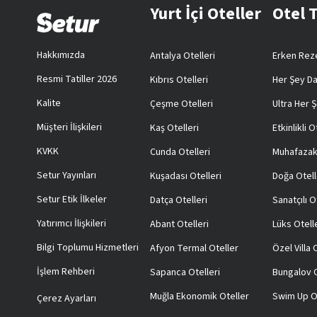
Yurt İçi Oteller
Otel 
Hakkımızda
Antalya Otelleri
Erken Reze
Resmi Tatiller 2026
Kıbrıs Otelleri
Her Şey Da
Kalite
Çeşme Otelleri
Ultra Her Ş
Müşteri İlişkileri
Kaş Otelleri
Etkinlikli O
KVKK
Cunda Otelleri
Muhafazak
Setur Yayınları
Kuşadası Otelleri
Doğa Otell
Setur Etik İlkeler
Datça Otelleri
Sanatçılı O
Yatırımcı İlişkileri
Abant Otelleri
Lüks Otell
Bilgi Toplumu Hizmetleri
Afyon Termal Oteller
Özel Villa
İşlem Rehberi
Sapanca Otelleri
Bungalov O
Muğla Ekonomik Oteller
Swim Up O
Çerez Ayarları