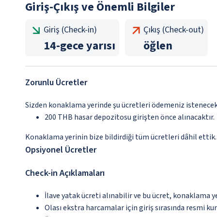
Giriş-Çıkış ve Önemli Bilgiler
Giriş (Check-in)
Çıkış (Check-out)
14
-
gece yarısı
öğlen
Zorunlu Ücretler
Sizden konaklama yerinde şu ücretleri ödemeniz istenecektir
200 THB hasar depozitosu girişten önce alınacaktır.
Konaklama yerinin bize bildirdiği tüm ücretleri dâhil ettik.
Opsiyonel Ücretler
Check-in Açıklamaları
İlave yatak ücreti alınabilir ve bu ücret, konaklama y
Olası ekstra harcamalar için giriş sırasında resmi k