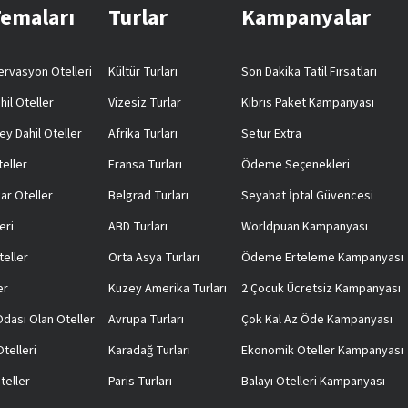
Temaları
Turlar
Kampanyalar
rvasyon Otelleri
Kültür Turları
Son Dakika Tatil Fırsatları
hil Oteller
Vizesiz Turlar
Kıbrıs Paket Kampanyası
ey Dahil Oteller
Afrika Turları
Setur Extra
teller
Fransa Turları
Ödeme Seçenekleri
ar Oteller
Belgrad Turları
Seyahat İptal Güvencesi
eri
ABD Turları
Worldpuan Kampanyası
teller
Orta Asya Turları
Ödeme Erteleme Kampanyası
er
Kuzey Amerika Turları
2 Çocuk Ücretsiz Kampanyası
 Odası Olan Oteller
Avrupa Turları
Çok Kal Az Öde Kampanyası
telleri
Karadağ Turları
Ekonomik Oteller Kampanyası
teller
Paris Turları
Balayı Otelleri Kampanyası