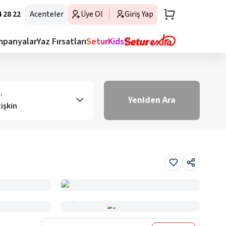
 28 22
Acenteler
Üye Ol
Giriş Yap
mpanyalar
Yaz Fırsatları
SeturKids
ı
Yeniden Ara
tişkin
Haritada Gör