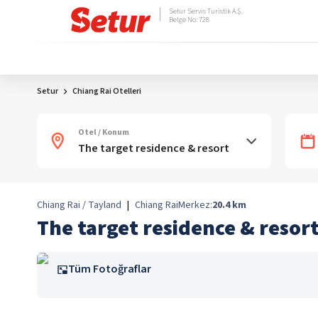
Setur Servis Turistik A.Ş.
Belge No: 728
Setur
Chiang Rai Otelleri
Otel / Konum
Chiang Rai / Tayland
|
Chiang Rai
Merkez:
20.4
km
The target residence & resor
Tüm Fotoğraflar