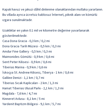
Kapalı havuz ve jakuzi dâhil dinlenme olanaklarından mutlaka yararlanın.
Bu villada ayrıca ücretsiz kablosuz İnternet, piknik alanı ve kömürlü
ızgara sunulmaktadır.
Uzaklıklar en yakın 0.1 mil ve kilometre değerine yuvarlanarak
gösterilmektedir.
Casa Dona Gracia - 0,3 km / 0,2 mi
Dona Gracia Tarih Müzesi - 0,5 km / 0,3 mi
Amdur Fine Gallery - 0,5 km / 0,3 mi
Maimonides Gömütü - 0,9 km / 0,6 mi
Sent Peter Kilisesi - 0,9 km / 0,6 mi
Tiberias Marina - 0,9 km / 0,6 mi
İskoçya St. Andrew Kilisesi, Tiberya - 1 km / 0,6 mi
Galilee Denizi - 1,1 km / 0,7 mi
Tiberias Sıcak Kaplıcaları - 2 km / 1,3 mi
Hamat Tiberias Ulusal Parkı - 2,1 km / 1,3 mi
Magdala - 7,6 km / 4,7 mi
Kinneret Avlusu - 8,1 km / 5 mi
Yardenit Baptizm Bölgesi - 9,1 km / 5,7 mi