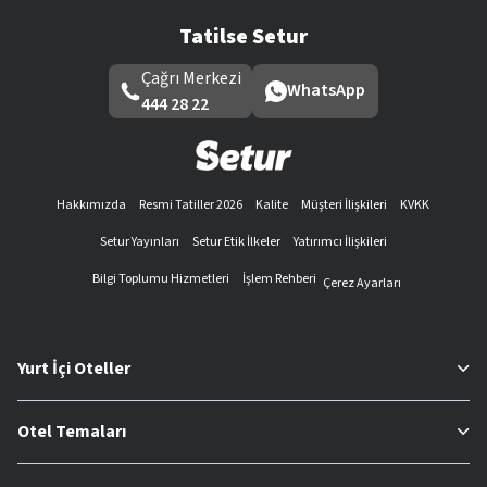
Tatilse Setur
Çağrı Merkezi
WhatsApp
444 28 22
Hakkımızda
Resmi Tatiller 2026
Kalite
Müşteri İlişkileri
KVKK
Setur Yayınları
Setur Etik İlkeler
Yatırımcı İlişkileri
Bilgi Toplumu Hizmetleri
İşlem Rehberi
Çerez Ayarları
Yurt İçi Oteller
Otel Temaları