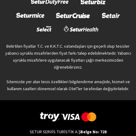
Belirtilen fiyatlar T.C. ve K.K.T.C. vatandaşları için geçerli olup tesisler
yabancı uyruklu misafirlerden fiyat farkı talep edebilmektedir. Yabancı
uyruklu misafirlere uygulanacak fiyatları çağrı merkezimizden
öğrenebilirsiniz.
Sitemizde yer alan tesis özellikleri bilgilendirme amaçlıdır, hizmet ve
kullanım saatleri dönemsel olarak Otel’ler tarafından değişitirilebilir.
SETUR SERVİS TURİSTİK A.Ş
Belge No: 728