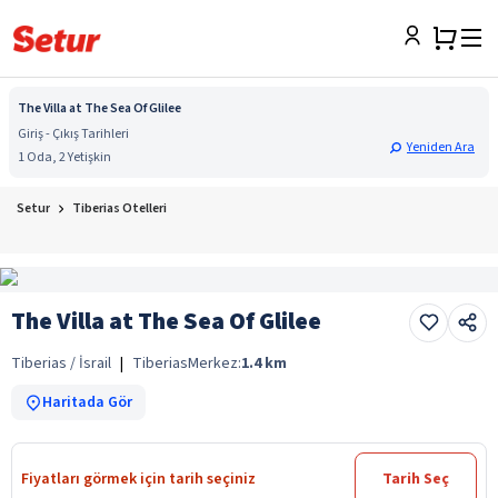
The Villa at The Sea Of Glilee
Giriş - Çıkış Tarihleri
Yeniden Ara
1 Oda, 2 Yetişkin
Setur
Tiberias Otelleri
The Villa at The Sea Of Glilee
Tiberias / İsrail
|
Tiberias
Merkez:
1.4
km
Haritada Gör
Fiyatları görmek için tarih seçiniz
Tarih Seç