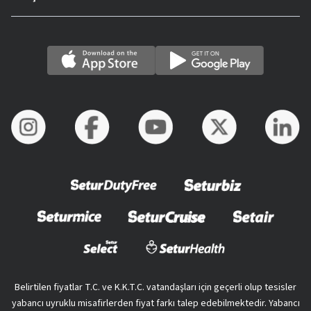
Belirtilen fiyatlar T.C. ve K.K.T.C. vatandaşları için geçerli olup tesisler
yabancı uyruklu misafirlerden fiyat farkı talep edebilmektedir. Yabancı