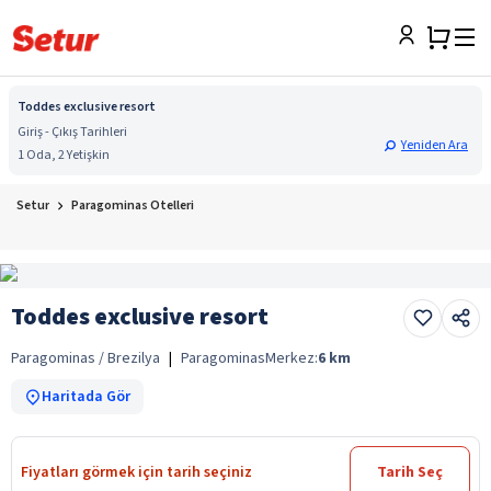
Toddes exclusive resort
Giriş - Çıkış Tarihleri
Yeniden Ara
1 Oda, 2 Yetişkin
Setur
Paragominas Otelleri
Toddes exclusive resort
Paragominas / Brezilya
|
Paragominas
Merkez:
6
km
Haritada Gör
Fiyatları görmek için tarih seçiniz
Tarih Seç