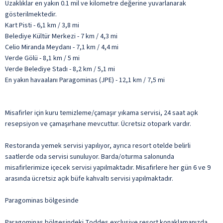
Uzaklıklar en yakın 0.1 mil ve kilometre değerine yuvarlanarak
gösterilmektedir.
Kart Pisti - 6,1 km / 3,8 mi
Belediye Kültür Merkezi - 7 km / 4,3 mi
Celio Miranda Meydanı - 7,1 km / 4,4 mi
Verde Gölü - 8,1 km / 5 mi
Verde Belediye Stadı - 8,2 km / 5,1 mi
En yakın havaalanı Paragominas (JPE) - 12,1 km / 7,5 mi
Misafirler için kuru temizleme/çamaşır yıkama servisi, 24 saat açık
resepsiyon ve çamaşırhane mevcuttur. Ücretsiz otopark vardır.
Restoranda yemek servisi yapılıyor, ayrıca resort otelde belirli
saatlerde oda servisi sunuluyor. Barda/oturma salonunda
misafirlerimize içecek servisi yapılmaktadır. Misafirlere her gün 6 ve 9
arasında ücretsiz açık büfe kahvaltı servisi yapılmaktadır.
Paragominas bölgesinde
Paragominas bölgesindeki Toddes exclusive resort konaklamanızda,