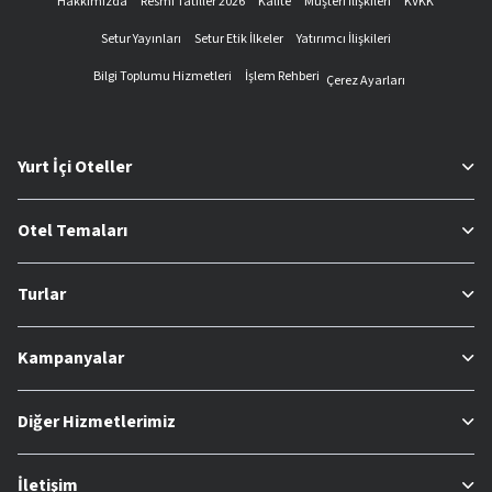
Hakkımızda
Resmi Tatiller 2026
Kalite
Müşteri İlişkileri
KVKK
Setur Yayınları
Setur Etik İlkeler
Yatırımcı İlişkileri
Bilgi Toplumu Hizmetleri
İşlem Rehberi
Çerez Ayarları
Yurt İçi Oteller
Otel Temaları
Turlar
Kampanyalar
Diğer Hizmetlerimiz
İletişim