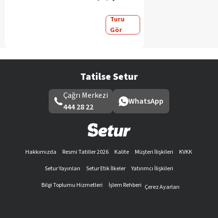
Turu
Gör
Tatilse Setur
Çağrı Merkezi
WhatsApp
444 28 22
Hakkımızda
Resmi Tatiller 2026
Kalite
Müşteri İlişkileri
KVKK
Setur Yayınları
Setur Etik İlkeler
Yatırımcı İlişkileri
Bilgi Toplumu Hizmetleri
İşlem Rehberi
Çerez Ayarları