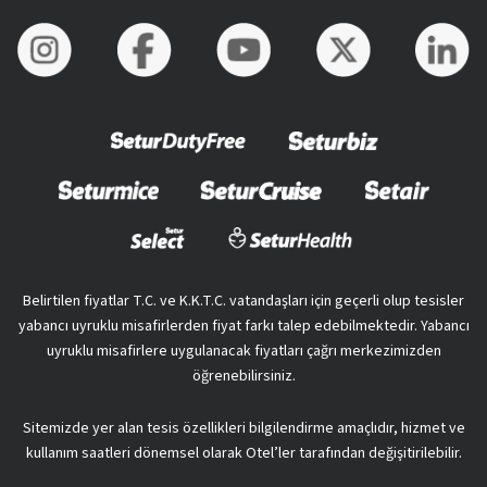
Belirtilen fiyatlar T.C. ve K.K.T.C. vatandaşları için geçerli olup tesisler
yabancı uyruklu misafirlerden fiyat farkı talep edebilmektedir. Yabancı
uyruklu misafirlere uygulanacak fiyatları çağrı merkezimizden
öğrenebilirsiniz.
Sitemizde yer alan tesis özellikleri bilgilendirme amaçlıdır, hizmet ve
kullanım saatleri dönemsel olarak Otel’ler tarafından değişitirilebilir.