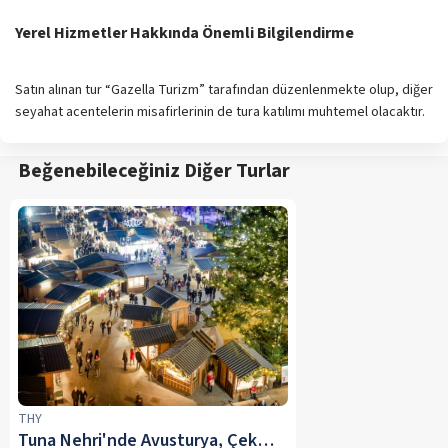
Yerel Hizmetler Hakkında Önemli Bilgilendirme
Satın alınan tur “Gazella Turizm” tarafından düzenlenmekte olup, diğer
seyahat acentelerin misafirlerinin de tura katılımı muhtemel olacaktır.
Beğenebileceğiniz Diğer Turlar
THY
Tuna Nehri'nde Avusturya, Çekya ve Almanya SE (Gemide Ultra Her Şey Dahil) (2) (Prag Konaklamalı) S&C