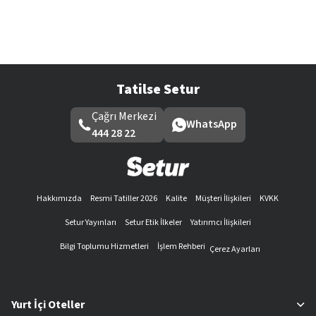
Tatilse Setur
Çağrı Merkezi
WhatsApp
444 28 22
Hakkımızda
Resmi Tatiller 2026
Kalite
Müşteri İlişkileri
KVKK
Setur Yayınları
Setur Etik İlkeler
Yatırımcı İlişkileri
Bilgi Toplumu Hizmetleri
İşlem Rehberi
Çerez Ayarları
Yurt İçi Oteller