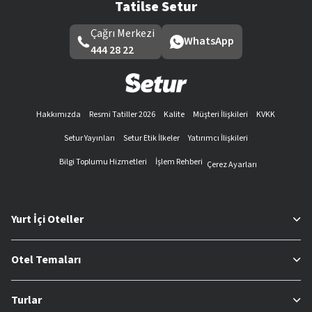
Tatilse Setur
Çağrı Merkezi
WhatsApp
444 28 22
Hakkımızda
Resmi Tatiller 2026
Kalite
Müşteri İlişkileri
KVKK
Setur Yayınları
Setur Etik İlkeler
Yatırımcı İlişkileri
Bilgi Toplumu Hizmetleri
İşlem Rehberi
Çerez Ayarları
Yurt İçi Oteller
Otel Temaları
Turlar