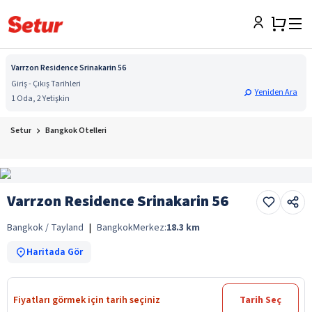
Varrzon Residence Srinakarin 56
Giriş - Çıkış Tarihleri
Yeniden Ara
1 Oda, 2 Yetişkin
Setur
Bangkok Otelleri
Varrzon Residence Srinakarin 56
Bangkok / Tayland
|
Bangkok
Merkez:
18.3
km
Haritada Gör
Fiyatları görmek için tarih seçiniz
Tarih Seç