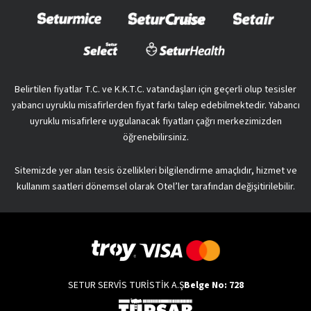
Belirtilen fiyatlar T.C. ve K.K.T.C. vatandaşları için geçerli olup tesisler
yabancı uyruklu misafirlerden fiyat farkı talep edebilmektedir. Yabancı
uyruklu misafirlere uygulanacak fiyatları çağrı merkezimizden
öğrenebilirsiniz.
Sitemizde yer alan tesis özellikleri bilgilendirme amaçlıdır, hizmet ve
kullanım saatleri dönemsel olarak Otel’ler tarafından değişitirilebilir.
SETUR SERVİS TURİSTİK A.Ş
Belge No: 728