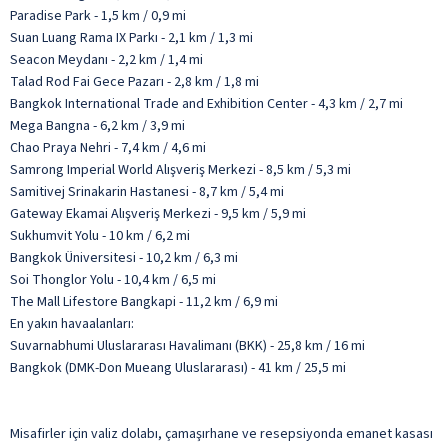
Paradise Park - 1,5 km / 0,9 mi
Suan Luang Rama IX Parkı - 2,1 km / 1,3 mi
Seacon Meydanı - 2,2 km / 1,4 mi
Talad Rod Fai Gece Pazarı - 2,8 km / 1,8 mi
Bangkok International Trade and Exhibition Center - 4,3 km / 2,7 mi
Mega Bangna - 6,2 km / 3,9 mi
Chao Praya Nehri - 7,4 km / 4,6 mi
Samrong Imperial World Alışveriş Merkezi - 8,5 km / 5,3 mi
Samitivej Srinakarin Hastanesi - 8,7 km / 5,4 mi
Gateway Ekamai Alışveriş Merkezi - 9,5 km / 5,9 mi
Sukhumvit Yolu - 10 km / 6,2 mi
Bangkok Üniversitesi - 10,2 km / 6,3 mi
Soi Thonglor Yolu - 10,4 km / 6,5 mi
The Mall Lifestore Bangkapi - 11,2 km / 6,9 mi
En yakın havaalanları:
Suvarnabhumi Uluslararası Havalimanı (BKK) - 25,8 km / 16 mi
Bangkok (DMK-Don Mueang Uluslararası) - 41 km / 25,5 mi
Misafirler için valiz dolabı, çamaşırhane ve resepsiyonda emanet kasası