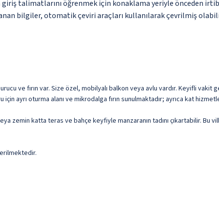
n giriş talimatlarını öğrenmek için konaklama yeriyle önceden irti
nan bilgiler, otomatik çeviri araçları kullanılarak çevrilmiş olabili
ucu ve fırın var. Size özel, mobilyalı balkon veya avlu vardır. Keyifli vakit 
u için ayrı oturma alanı ve mikrodalga fırın sunulmaktadır; ayrıca kat hizmetl
ir veya zemin katta teras ve bahçe keyfiyle manzaranın tadını çıkartabilir. Bu 
erilmektedir.