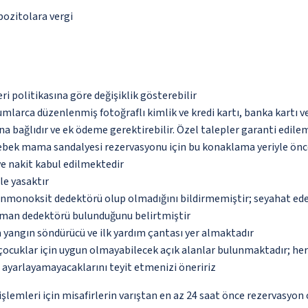
epozitolara vergi
eri politikasına göre değişiklik gösterebilir
umlarca düzenlenmiş fotoğraflı kimlik ve kredi kartı, banka kartı v
na bağlıdır ve ek ödeme gerektirebilir. Özel talepler garanti edile
 bebek mama sandalyesi rezervasyonu için bu konaklama yeriyle önc
ve nakit kabul edilmektedir
le yasaktır
monoksit dedektörü olup olmadığını bildirmemiştir; seyahat ederke
uman dedektörü bulunduğunu belirtmiştir
 yangın söndürücü ve ilk yardım çantası yer almaktadır
çocuklar için uygun olmayabilecek açık alanlar bulunmaktadır; he
p ayarlayamayacaklarını teyit etmenizi öneririz
lemleri için misafirlerin varıştan en az 24 saat önce rezervasyon 