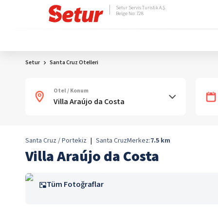
Setur Servis Turistik A.Ş.
Belge No: 728
Setur
Santa Cruz Otelleri
Otel / Konum
Santa Cruz / Portekiz
|
Santa Cruz
Merkez:
7.5
km
Villa Araújo da Costa
Tüm Fotoğraflar