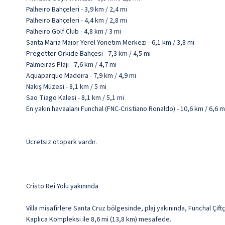
Palheiro Bahçeleri - 3,9 km / 2,4 mi
Palheiro Bahçeleri - 4,4 km / 2,8 mi
Palheiro Golf Club - 4,8 km / 3 mi
Santa Maria Maior Yerel Yönetim Merkezi - 6,1 km / 3,8 mi
Pregetter Orkide Bahçesi - 7,3 km / 4,5 mi
Palmeiras Plajı - 7,6 km / 4,7 mi
Aquaparque Madeira - 7,9 km / 4,9 mi
Nakış Müzesi - 8,1 km / 5 mi
Sao Tiago Kalesi - 8,1 km / 5,1 mi
En yakın havaalanı Funchal (FNC-Cristiano Ronaldo) - 10,6 km / 6,6 m
Ücretsiz otopark vardır.
Cristo Rei Yolu yakınında
Villa misafirlere Santa Cruz bölgesinde, plaj yakınında, Funchal Çif
Kaplıca Kompleksi ile 8,6 mi (13,8 km) mesafede.