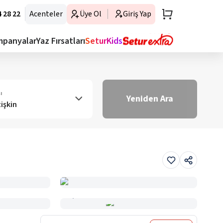
 28 22
Acenteler
Üye Ol
Giriş Yap
mpanyalar
Yaz Fırsatları
SeturKids
ı
Yeniden Ara
tişkin
Haritada Gör