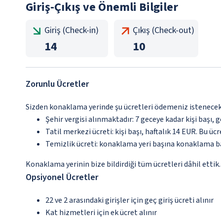
Giriş-Çıkış ve Önemli Bilgiler
Giriş (Check-in)
Çıkış (Check-out)
14
10
Zorunlu Ücretler
Sizden konaklama yerinde şu ücretleri ödemeniz istenecektir
Şehir vergisi alınmaktadır: 7 geceye kadar kişi başı, ge
Tatil merkezi ücreti: kişi başı, haftalık 14 EUR. Bu ü
Temizlik ücreti: konaklama yeri başına konaklama 
Konaklama yerinin bize bildirdiği tüm ücretleri dâhil ettik.
Opsiyonel Ücretler
22 ve 2 arasındaki girişler için geç giriş ücreti alınır
Kat hizmetleri için ek ücret alınır