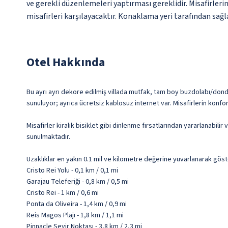
ve gerekli düzenlemeleri yaptırması gereklidir. Misafirleri
misafirleri karşılayacaktır. Konaklama yeri tarafından sağla
Otel Hakkında
Bu ayrı ayrı dekore edilmiş villada mutfak, tam boy buzdolabı/dondur
sunuluyor; ayrıca ücretsiz kablosuz internet var. Misafirlerin konfor
Misafirler kiralık bisiklet gibi dinlenme fırsatlarından yararlanabil
sunulmaktadır.
Uzaklıklar en yakın 0.1 mil ve kilometre değerine yuvarlanarak göst
Cristo Rei Yolu - 0,1 km / 0,1 mi
Garajau Teleferiği - 0,8 km / 0,5 mi
Cristo Rei - 1 km / 0,6 mi
Ponta da Oliveira - 1,4 km / 0,9 mi
Reis Magos Plajı - 1,8 km / 1,1 mi
Pinnacle Seyir Noktası - 3,8 km / 2,3 mi