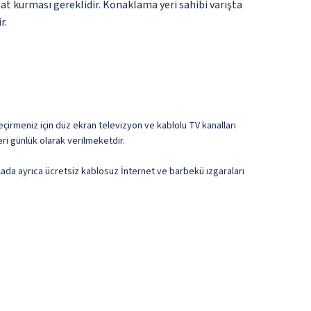
bat kurması gereklidir. Konaklama yeri sahibi varışta
r.
geçirmeniz için düz ekran televizyon ve kablolu TV kanalları
eri günlük olarak verilmeketdir.
villada ayrıca ücretsiz kablosuz İnternet ve barbekü ızgaraları