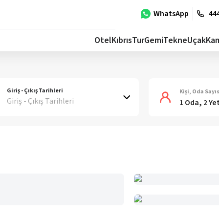
WhatsApp
444
Otel
Kıbrıs
Tur
Gemi
Tekne
Uçak
Ka
Giriş - Çıkış Tarihleri
Kişi, Oda Sayıs
Giriş - Çıkış Tarihleri
1 Oda, 2 Ye