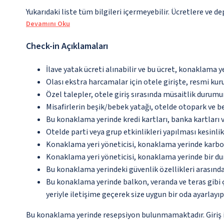
Yukarıdaki liste tüm bilgileri içermeyebilir. Ücretlere ve d
Devamını Oku
Check-in Açıklamaları
İlave yatak ücreti alınabilir ve bu ücret, konaklama y
Olası ekstra harcamalar için otele girişte, resmi kur
Özel talepler, otele giriş sırasında müsaitlik durumu
Misafirlerin beşik/bebek yatağı, otelde otopark ve
Bu konaklama yerinde kredi kartları, banka kartları 
Otelde parti veya grup etkinlikleri yapılması kesinlik
Konaklama yeri yöneticisi, konaklama yerinde karbon
Konaklama yeri yöneticisi, konaklama yerinde bir d
Bu konaklama yerindeki güvenlik özellikleri arasında
Bu konaklama yerinde balkon, veranda ve teras gibi 
yeriyle iletişime geçerek size uygun bir oda ayarlayı
Bu konaklama yerinde resepsiyon bulunmamaktadır. Giriş iş