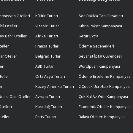
rvasyon Otelleri
Kültür Turları
Son Dakika Tatil Fırsatları
hil Oteller
Vizesiz Turlar
Kıbrıs Paket Kampanyası
ey Dahil Oteller
Afrika Turları
Setur Extra
teller
Fransa Turları
Ödeme Seçenekleri
ar Oteller
Belgrad Turları
Seyahat İptal Güvencesi
eri
ABD Turları
Worldpuan Kampanyası
teller
Orta Asya Turları
Ödeme Erteleme Kampanyası
er
Kuzey Amerika Turları
2 Çocuk Ücretsiz Kampanyası
 Odası Olan Oteller
Avrupa Turları
Çok Kal Az Öde Kampanyası
telleri
Karadağ Turları
Ekonomik Oteller Kampanyası
teller
Paris Turları
Balayı Otelleri Kampanyası