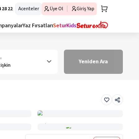
 28 22
Acenteler
Üye Ol
Giriş Yap
mpanyalar
Yaz Fırsatları
SeturKids
ı
Yeniden Ara
tişkin
Haritada Gör