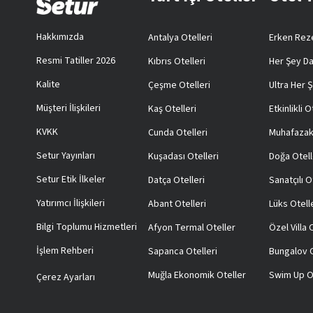
Hakkımızda
Antalya Otelleri
Erken Reze
Resmi Tatiller 2026
Kıbrıs Otelleri
Her Şey Da
Kalite
Çeşme Otelleri
Ultra Her Ş
Müşteri İlişkileri
Kaş Otelleri
Etkinlikli O
KVKK
Cunda Otelleri
Muhafazak
Setur Yayınları
Kuşadası Otelleri
Doğa Otell
Setur Etik İlkeler
Datça Otelleri
Sanatçılı O
Yatırımcı İlişkileri
Abant Otelleri
Lüks Otell
Bilgi Toplumu Hizmetleri
Afyon Termal Oteller
Özel Villa
İşlem Rehberi
Sapanca Otelleri
Bungalov O
Muğla Ekonomik Oteller
Swim Up O
Çerez Ayarları