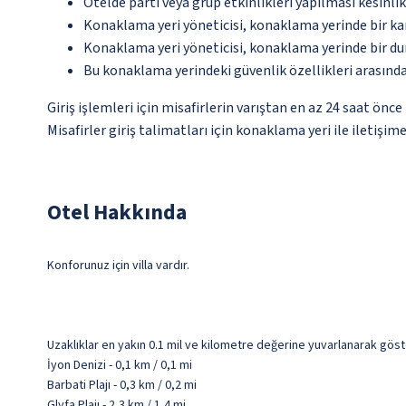
Otelde parti veya grup etkinlikleri yapılması kesinlik
Konaklama yeri yöneticisi, konaklama yerinde bir 
Konaklama yeri yöneticisi, konaklama yerinde bir d
Bu konaklama yerindeki güvenlik özellikleri arasında
Giriş işlemleri için misafirlerin varıştan en az 24 saat ön
Misafirler giriş talimatları için konaklama yeri ile iletişi
Otel Hakkında
Konforunuz için villa vardır.
Uzaklıklar en yakın 0.1 mil ve kilometre değerine yuvarlanarak göst
İyon Denizi - 0,1 km / 0,1 mi
Barbati Plajı - 0,3 km / 0,2 mi
Glyfa Plajı - 2,3 km / 1,4 mi