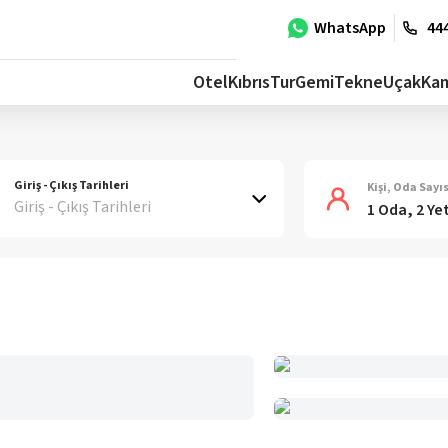
WhatsApp
444
Otel
Kıbrıs
Tur
Gemi
Tekne
Uçak
Ka
Giriş - Çıkış Tarihleri
Kişi, Oda Sayıs
Giriş - Çıkış Tarihleri
1 Oda, 2 Ye