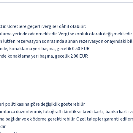
. Ücretlere geçerli vergiler dâhil olabilir:
aklama yerinde ödenmektedir. Vergi sezonluk olarak değişmektedir
için lütfen rezervasyon sonrasında alınan rezervasyon onayındaki bil
inde, konaklama yeri başına, gecelik 0.50 EUR
inde konaklama yeri başına, gecelik 2.00 EUR
eri politikasına göre değişiklik gösterebilir
umlarca düzenlenmiş fotoğraflı kimlik ve kredi kartı, banka kartı v
na bağlıdır ve ek ödeme gerektirebilir. Özel talepler garanti edile
dir