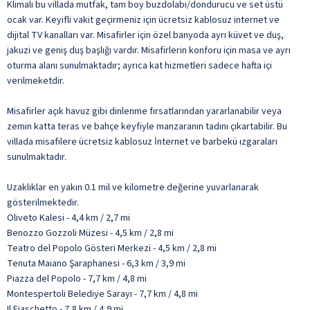
Klimalı bu villada mutfak, tam boy buzdolabı/dondurucu ve set üstü
ocak var. Keyifli vakit geçirmeniz için ücretsiz kablosuz internet ve
dijital TV kanalları var. Misafirler için özel banyoda ayrı küvet ve duş,
jakuzi ve geniş duş başlığı vardır. Misafirlerin konforu için masa ve ayrı
oturma alanı sunulmaktadır; ayrıca kat hizmetleri sadece hafta içi
verilmeketdir.
Misafirler açık havuz gibi dinlenme fırsatlarından yararlanabilir veya
zemin katta teras ve bahçe keyfiyle manzaranın tadını çıkartabilir. Bu
villada misafilere ücretsiz kablosuz İnternet ve barbekü ızgaraları
sunulmaktadır.
Uzaklıklar en yakın 0.1 mil ve kilometre değerine yuvarlanarak
gösterilmektedir.
Oliveto Kalesi - 4,4 km / 2,7 mi
Benozzo Gozzoli Müzesi - 4,5 km / 2,8 mi
Teatro del Popolo Gösteri Merkezi - 4,5 km / 2,8 mi
Tenuta Maiano Şaraphanesi - 6,3 km / 3,9 mi
Piazza del Popolo - 7,7 km / 4,8 mi
Montespertoli Belediye Sarayı - 7,7 km / 4,8 mi
Il Fiaschetto - 7,8 km / 4,9 mi