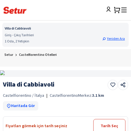
Villa di Cabbiavoli
Giriş - Çıkış Tarihleri
Yeniden Ara
1 Oda, 2 Yetişkin
Setur
Castelfiorentino Otelleri
Villa di Cabbiavoli
Castelfiorentino / İtalya
|
Castelfiorentino
Merkez:
3.1
km
Haritada Gör
Fiyatları görmek için tarih seçiniz
Tarih Seç