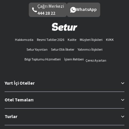
Çağrı Merkezi
WhatsApp
444 28 22
Hakkımızda
Resmi Tatiller 2026
Kalite
Müşteri İlişkileri
KVKK
Setur Yayınları
Setur Etik İlkeler
Yatırımcı İlişkileri
Bilgi Toplumu Hizmetleri
İşlem Rehberi
Çerez Ayarları
Yurt İçi Oteller
Otel Temaları
Turlar