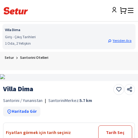
Villa Dima
Giriş - Çıkış Tarihleri
Yeniden Ara
1 Oda, 2 Yetişkin
Setur
Santorini Otelleri
Villa Dima
Santorini / Yunanistan
|
Santorini
Merkez:
5.7
km
Haritada Gör
Fiyatları görmek için tarih seçiniz
Tarih Seç