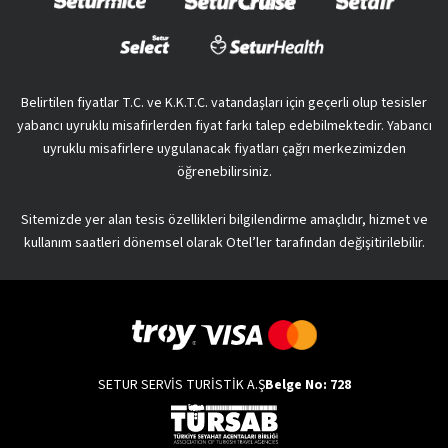
Belirtilen fiyatlar T.C. ve K.K.T.C. vatandaşları için geçerli olup tesisler
yabancı uyruklu misafirlerden fiyat farkı talep edebilmektedir. Yabancı
uyruklu misafirlere uygulanacak fiyatları çağrı merkezimizden
öğrenebilirsiniz.
Sitemizde yer alan tesis özellikleri bilgilendirme amaçlıdır, hizmet ve
kullanım saatleri dönemsel olarak Otel’ler tarafından değişitirilebilir.
SETUR SERVİS TURİSTİK A.Ş
Belge No: 728